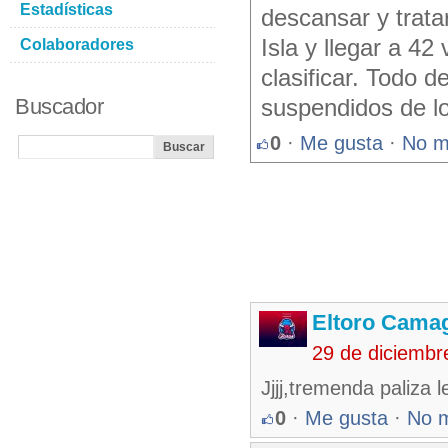
Estadísticas
descansar y tratar
Isla y llegar a 4
Colaboradores
clasificar. Todo 
Buscador
suspendidos de l
0
·
Me gusta
·
No m
Eltoro Cama
29 de diciembr
Jjjj,tremenda paliza 
0
·
Me gusta
·
No 