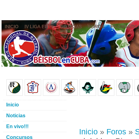
INICIO
IV LIGA ELITE
NOTICIAS
FOROS
PRONÓSTIC
Inicio
Noticias
En vivo!!!
Inicio
»
Foros
»
S
Concursos