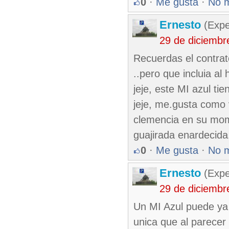
0
·
Me gusta
·
No 
Ernesto
(Expe
29 de diciembr
Recuerdas el contrat
..pero que incluia al
jeje, este MI azul ti
jeje, me.gusta como 
clemencia en su momen
guajirada enardecida.
0
·
Me gusta
·
No 
Ernesto
(Expe
29 de diciembr
Un MI Azul puede ya 
unica que al parecer 