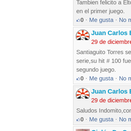
Tambien felicito a El
en el primer juego.
0
·
Me gusta
·
No 
Juan Carlos 
29 de diciembr
Santiaguito Torres se
serie,su hit # 100 fu
segundo juego.
0
·
Me gusta
·
No 
Juan Carlos 
29 de diciembr
Saludos Indomito,co
0
·
Me gusta
·
No 