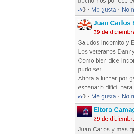
bochornos por ese e
0
·
Me gusta
·
No 
Juan Carlos 
29 de diciembr
Saludos Indomito y 
Los veteranos Danny 
Como bien dice Indom
pudo ser.
Ahora a luchar por ga
escenario dificil para 
0
·
Me gusta
·
No 
Eltoro Cama
29 de diciembr
Juan Carlos y más qu