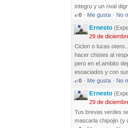
integro y un rival di
0
·
Me gusta
·
No 
Ernesto
(Expe
29 de diciembr
Ciclon o lucas otero
hacer chistes al resp
pero en el.ambito de
esoaciados y con su
0
·
Me gusta
·
No 
Ernesto
(Expe
29 de diciembr
Tus brevas verdes se
mascarla chipojin (y 