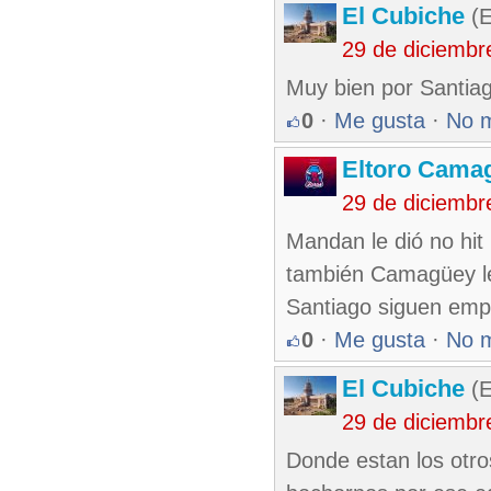
El Cubiche
(E
29 de diciembr
Muy bien por Santiago
0
·
Me gusta
·
No 
Eltoro Cama
29 de diciembr
Mandan le dió no hit 
también Camagüey le 
Santiago siguen emp
0
·
Me gusta
·
No 
El Cubiche
(E
29 de diciembr
Donde estan los otro