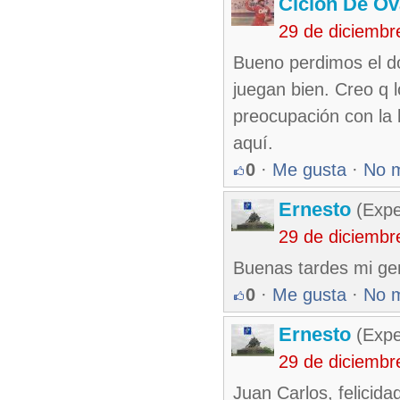
Ciclón De O
29 de diciembr
Bueno perdimos el do
juegan bien. Creo q
preocupación con la 
aquí.
0
·
Me gusta
·
No 
Ernesto
(Expe
29 de diciembr
Buenas tardes mi ge
0
·
Me gusta
·
No 
Ernesto
(Expe
29 de diciembr
Juan Carlos, felicid