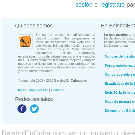
sesión
o
registrate
par
Quienes somos
En BeisbolE
Somos un equipo de aficionados al
Lo que puedes enco
béisbol cubano. Nos propusimos la
En BeisbolEnCuba.co
tarea de desarrollar esta web con el
béisbol cubano, estad
objetivo de brindar información sobre el
los juegos y más...
Béisbol en Cuba y su Serie Nacional.
Ofrecemos noticias, reportajes,
estadísticas, foros de debate, juegos online y mucho
Noticias del béisb
más... Constantemente buscamos mejorar y ampliar
nuestros servicios por lo que pronto publicaremos
Foros, opiniones, 
nuevas secciones en nuestra web como concursos
y otros entretenimientos.
Concursos sobre e
© copyright 2009 - 2026
BeisbolEnCuba.com
Estadísticas de la 
Inicio
|
Mapa del sitio
|
Contacto
Serie 50, la Serie d
Redes sociales:
Mapa de nuestra 
Directorio de Béi
BeisbolEnCuba.com es un proyecto desarr