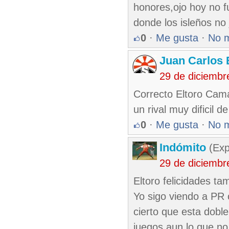
honores,ojo hoy no fu
donde los isleños no 
0
·
Me gusta
·
No 
Juan Carlos 
29 de diciembr
Correcto Eltoro Cama
un rival muy dificil 
0
·
Me gusta
·
No 
Indómito
(Exp
29 de diciembr
Eltoro felicidades tam
Yo sigo viendo a PR 
cierto que esta dobl
juegos aun lo que no