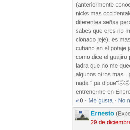
(anteriormente conoc
nicks mas occidental
diferentes señas pero
sabes que eres no ma
clonado jeje), es ma
cubano en el potaje j
como dice el guajiro 
ladra que no me qued
algunos otros mas...
nada " pa dipue"🤣🤣
entrenerme en Enero
0
·
Me gusta
·
No 
Ernesto
(Expe
29 de diciembr