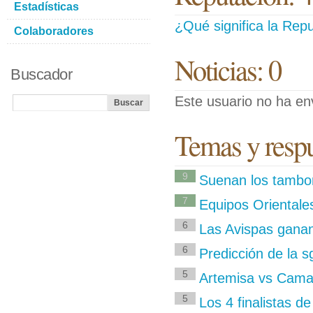
Estadísticas
¿Qué significa la Repu
Colaboradores
Noticias: 0
Buscador
Este usuario no ha env
Temas y respu
9
Suenan los tambore
7
Equipos Orientales
6
Las Avispas ganan
6
Predicción de la s
5
Artemisa vs Camag
5
Los 4 finalistas de