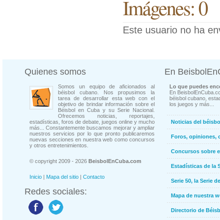
Imágenes: 0
Este usuario no ha en
Quienes somos
En BeisbolE
Somos un equipo de aficionados al
Lo que puedes enco
béisbol cubano. Nos propusimos la
En BeisbolEnCuba.co
tarea de desarrollar esta web con el
béisbol cubano, estad
objetivo de brindar información sobre el
los juegos y más...
Béisbol en Cuba y su Serie Nacional.
Ofrecemos noticias, reportajes,
estadísticas, foros de debate, juegos online y mucho
Noticias del béisb
más... Constantemente buscamos mejorar y ampliar
nuestros servicios por lo que pronto publicaremos
Foros, opiniones, 
nuevas secciones en nuestra web como concursos
y otros entretenimientos.
Concursos sobre e
© copyright 2009 - 2026
BeisbolEnCuba.com
Estadísticas de la 
Inicio
|
Mapa del sitio
|
Contacto
Serie 50, la Serie d
Redes sociales:
Mapa de nuestra 
Directorio de Béi