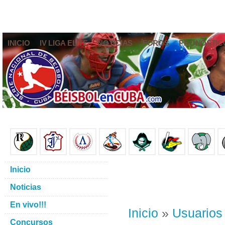
INICIO
IV LIGA ELITE
NOTICIAS
FOROS
PRONÓSTIC
Inicio
Noticias
En vivo!!!
Inicio
»
Usuarios
Concursos