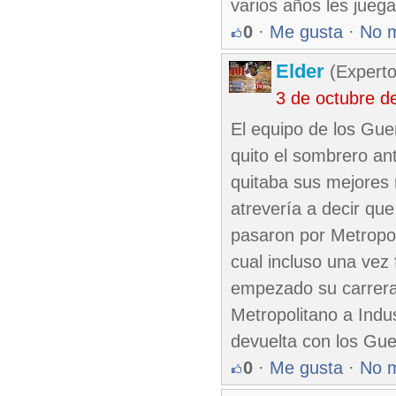
varios años les juega
0
·
Me gusta
·
No 
Elder
(Experto
3 de octubre d
El equipo de los Gue
quito el sombrero ant
quitaba sus mejores 
atrevería a decir que
pasaron por Metropol
cual incluso una vez
empezado su carrera
Metropolitano a Ind
devuelta con los Gue
0
·
Me gusta
·
No 