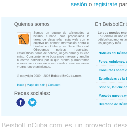
sesión
o
registrate
par
Quienes somos
En BeisbolE
Somos un equipo de aficionados al
Lo que puedes enco
béisbol cubano. Nos propusimos la
En BeisbolEnCuba.co
tarea de desarrollar esta web con el
béisbol cubano, estad
objetivo de brindar información sobre el
los juegos y más...
Béisbol en Cuba y su Serie Nacional.
Ofrecemos noticias, reportajes,
estadísticas, foros de debate, juegos online y mucho
Noticias del béisb
más... Constantemente buscamos mejorar y ampliar
nuestros servicios por lo que pronto publicaremos
Foros, opiniones, 
nuevas secciones en nuestra web como concursos
y otros entretenimientos.
Concursos sobre e
© copyright 2009 - 2026
BeisbolEnCuba.com
Estadísticas de la 
Inicio
|
Mapa del sitio
|
Contacto
Serie 50, la Serie d
Redes sociales:
Mapa de nuestra 
Directorio de Béi
BeisbolEnCuba.com es un proyecto desarr