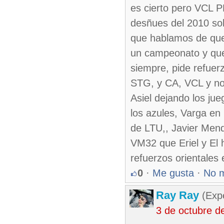
es cierto pero VCL 
desñues del 2010 sol
que hablamos de que
un campeonato y que 
siempre, pide refuer
STG, y CA, VCL y no 
Asiel dejando los ju
los azules, Varga en
de LTU,, Javier Men
VM32 que Eriel y El 
refuerzos orientales
0
·
Me gusta
·
No 
Ray Ray
(Exp
3 de octubre d