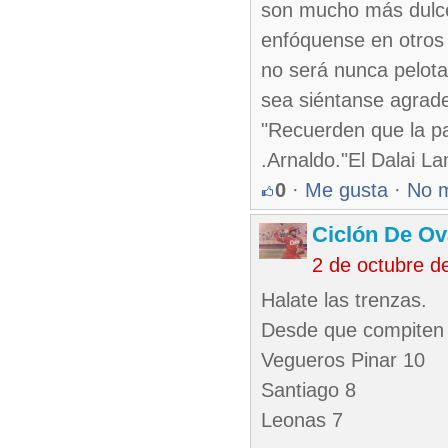
son mucho más dulce,
enfóquense en otros 
no será nunca pelota 
sea siéntanse agrade
"Recuerden que la pa
.Arnaldo."El Dalai La
0
·
Me gusta
·
No 
Ciclón De O
2 de octubre d
Halate las trenzas.
Desde que compiten 
Vegueros Pinar 10
Santiago 8
Leonas 7