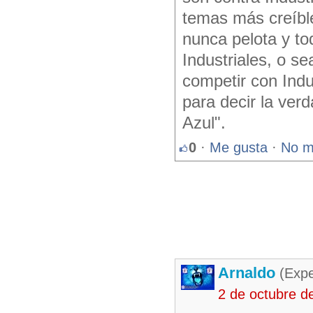
temas más creíble
nunca pelota y tod
Industriales, o s
competir con Indu
para decir la ver
Azul".
0
·
Me gusta
·
No m
Arnaldo
(Expe
2 de octubre d