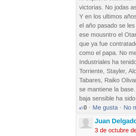
victorias. No jodas a
Y en los ultimos año
el año pasado se les 
ese mousntro el Otam
que ya fue contratad
como el papa. No me
Industriales ha teni
Torriente, Stayler, 
Tabares, Raiko Oliva
se mantiene la base.
baja sensible ha si
0
·
Me gusta
·
No 
Juan Delgad
3 de octubre d