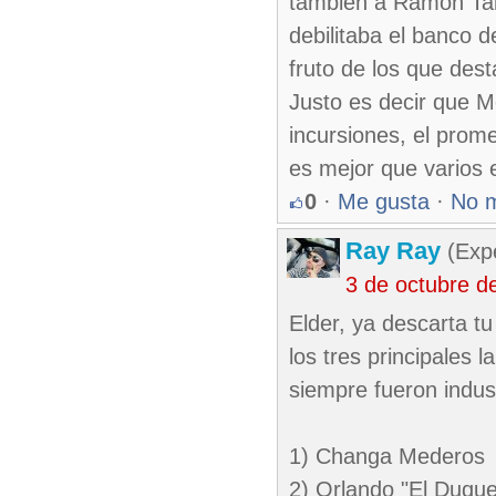
tambien a Ramon Tabl
debilitaba el banco d
fruto de los que des
Justo es decir que M
incursiones, el prom
es mejor que varios 
0
·
Me gusta
·
No 
Ray Ray
(Exp
3 de octubre d
Elder, ya descarta tu
los tres principales 
siempre fueron indust
1) Changa Mederos
2) Orlando "El Duqu