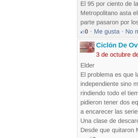
El 95 por ciento de l
Metropolitano asta e
parte pasaron por lo
0
·
Me gusta
·
No 
Ciclón De O
3 de octubre d
Elder
El problema es que l
independiente sino m
rindiendo todo el ti
pidieron tener dos e
a encarecer las seri
Una clase de descaro
Desde que quitaron M