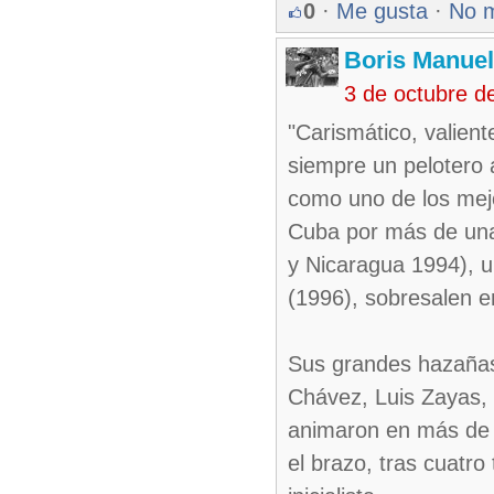
0
·
Me gusta
·
No 
Boris Manue
3 de octubre d
"Carismático, valient
siempre un pelotero 
como uno de los mejo
Cuba por más de una 
y Nicaragua 1994), u
(1996), sobresalen e
Sus grandes hazañas 
Chávez, Luis Zayas,
animaron en más de 
el brazo, tras cuatro