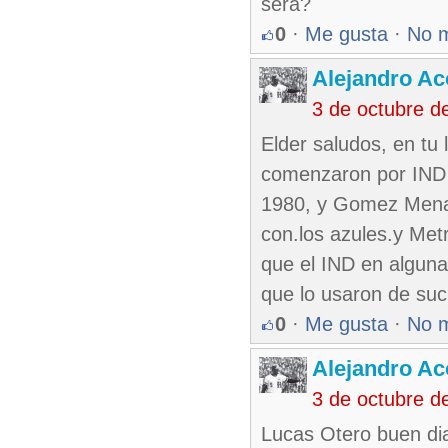
será?
0
·
Me gusta
·
No 
Alejandro Ac
3 de octubre d
Elder saludos, en t
comenzaron por IND 
1980, y Gomez Mena 
con.los azules.y Met
que el IND en algun
que lo usaron de suc
0
·
Me gusta
·
No 
Alejandro Ac
3 de octubre d
Lucas Otero buen di