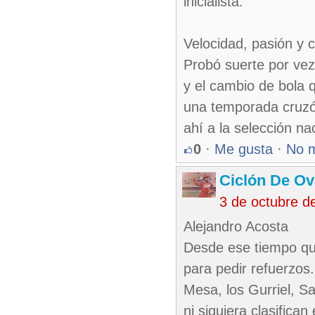
inicialista.
Velocidad, pasión y 
Probó suerte por vez 
y el cambio de bola
una temporada cruzó 
ahí a la selección nac
0
·
Me gusta
·
No 
Ciclón De O
3 de octubre d
Alejandro Acosta
Desde ese tiempo que
para pedir refuerzos
Mesa, los Gurriel, S
ni siquiera clasifica