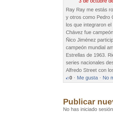
3 de octubre d
Ray Ray me estás ro
y otros como Pedro 
los que integraron e
Chávez fue campeón 
Ñico Jiménez partici
campeón mundial amat
Estrellas de 1963. R
series nacionales de
Alfredo Street con l
0
·
Me gusta
·
No 
Publicar nue
No has iniciado sesió