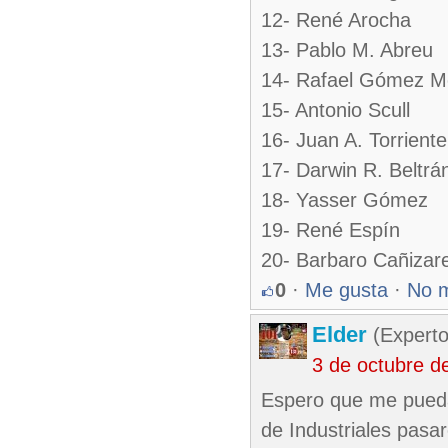
12- René Arocha
13- Pablo M. Abreu
14- Rafael Gómez 
15- Antonio Scull
16- Juan A. Torriente
17- Darwin R. Beltrá
18- Yasser Gómez
19- René Espín
20- Barbaro Cañizar
0
·
Me gusta
·
No 
Elder
(Experto
3 de octubre d
Espero que me puedan
de Industriales pasa