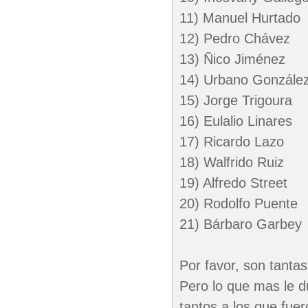
11) Manuel Hurtado
12) Pedro Chávez
13) Ñico Jiménez
14) Urbano Gonzále
15) Jorge Trigoura
16) Eulalio Linares
17) Ricardo Lazo
18) Walfrido Ruiz
19) Alfredo Street
20) Rodolfo Puente
21) Bárbaro Garbey
Por favor, son tantas 
Pero lo que mas le d
tantos a los que fue