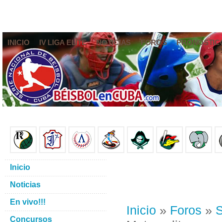
INICIO
IV LIGA ELITE
NOTICIAS
FOROS
PRONÓSTIC
Inicio
Noticias
En vivo!!!
Inicio
»
Foros
»
S
Concursos