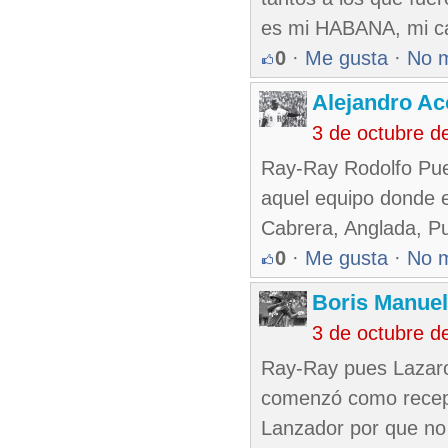
es mi HABANA, mi capit
0
·
Me gusta
·
No 
Alejandro Ac
3 de octubre d
Ray-Ray Rodolfo Pue
aquel equipo donde 
Cabrera, Anglada, Pu
0
·
Me gusta
·
No 
Boris Manue
3 de octubre d
Ray-Ray pues Lazaro 
comenzó como recept
Lanzador por que no