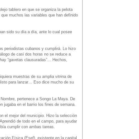
lejo tablero en que se organiza la pelota
r que muchos las variables que han definido
han sido su día a día, ante lo cual posee
ios periodistas cubanos y cumplirá. Lo hizo
iálogo de casi dos horas no se reduce a
a hay “gavetas clausuradas”… Hechos,
siquiera muestras de su amplia vitrina de
y listo para lanzar… Eso dice mucho de su
lce Nombre, pertenece a Songo La Maya. De
n jugaba en el barrio los fines de semana.
 el mejor del municipio. Hizo la selección
. Aprendió de todo en el campo, para ayudar
 debía cumplir con ambas tareas.
ción Física (Esef), existente en la capital.