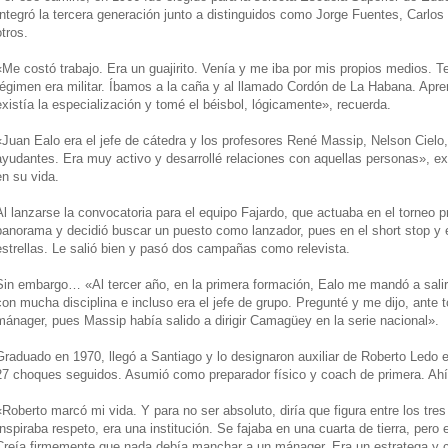
Integró la tercera generación junto a distinguidos como Jorge Fuentes, Carlos
otros.
«Me costó trabajo. Era un guajirito. Venía y me iba por mis propios medios. Te
régimen era militar. Íbamos a la caña y al llamado Cordón de La Habana. Apr
existía la especialización y tomé el béisbol, lógicamente», recuerda.
«Juan Ealo era el jefe de cátedra y los profesores René Massip, Nelson Cielo
ayudantes. Era muy activo y desarrollé relaciones con aquellas personas», exp
en su vida.
Al lanzarse la convocatoria para el equipo Fajardo, que actuaba en el torneo p
panorama y decidió buscar un puesto como lanzador, pues en el short stop y e
estrellas. Le salió bien y pasó dos campañas como relevista.
Sin embargo… «Al tercer año, en la primera formación, Ealo me mandó a salir
con mucha disciplina e incluso era el jefe de grupo. Pregunté y me dijo, ante
mánager, pues Massip había salido a dirigir Camagüey en la serie nacional».
Graduado en 1970, llegó a Santiago y lo designaron auxiliar de Roberto Ledo 
27 choques seguidos. Asumió como preparador físico y coach de primera. Ah
«Roberto marcó mi vida. Y para no ser absoluto, diría que figura entre los tres
Inspiraba respeto, era una institución. Se fajaba en una cuarta de tierra, pero
Creía firmemente que nada debía manchar a un mánager. Era un estratega y c