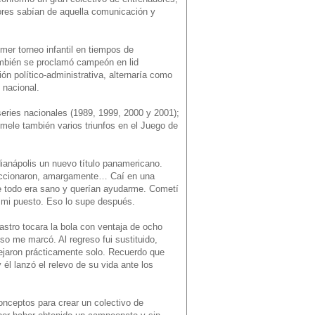
dores sabían de aquella comunicación y
mer torneo infantil en tiempos de
también se proclamó campeón en lid
ón político-administrativa, alternaría como
 nacional.
series nacionales (1989, 1999, 2000 y 2001);
mele también varios triunfos en el Juego de
ianápolis un nuevo título panamericano.
leccionaron, amargamente… Caí en una
ue todo era sano y querían ayudarme. Cometí
a mi puesto. Eso lo supe después.
stro tocara la bola con ventaja de ocho
so me marcó. Al regreso fui sustituido,
dejaron prácticamente solo. Recuerdo que
 él lanzó el relevo de su vida ante los
conceptos para crear un colectivo de