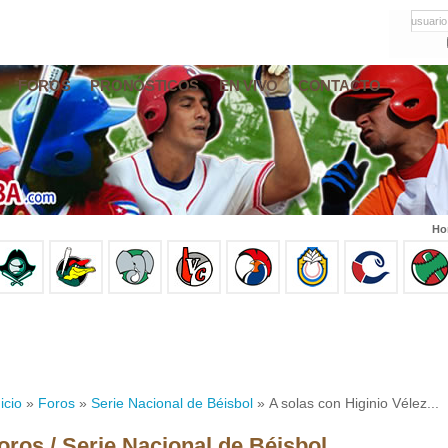
usuario
FOROS
PRONÓSTICOS
EN VIVO
CONTACTO
Ho
icio
»
Foros
»
Serie Nacional de Béisbol
» A solas con Higinio Vélez...
oros / Serie Nacional de Béisbol