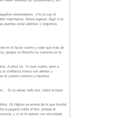
 por haber obtenido un campeonato y sin
e aquellos entrenadores: «Ya no soy el
debí marcharme. Ahora regresé. Aquí ni la
 las puertas están abiertas y seguimos
cree en el factor suerte y sabe que más de
, porque su filosofía se sustenta en la
tos. A otros no. Yo tuve suerte, pero a
 y la confianza mutua con atletas y
por el camino correcto y hacerlos
etc… Si no aúnas todo eso, sobre la base
eta: ¡Si Higinio se entera de lo que hiciste!
lta la pagaría sobre el box, porque le
sencia, y si no te opinan con sinceridad,