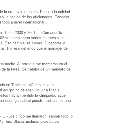
e la era revolucionaria. Resalta la calidad
as y la pasión de los aficionados. Cancelar
 todo a nivel internacional».
 en 1999, 2000 y 2001… «Con aquella
02 se combinaron varios factores y no
001. Eso cambia las cosas. Jugadores y
mal. Por eso defiendo que el mánager del
a noche. Al otro día me montaron en el
 de la tarea. Se trataba de un mandato de
undo en Taichung. «Cumplimos la
 equipo no dejaban incluir a Ulacia,
llos habían perdido la olimpiada, aquel
abiéndose ganado el puesto. Estuvimos una
tel… «Los cinco me llamaron, sabían todo lo
í fue. Ulacia, incluso, pidió batear