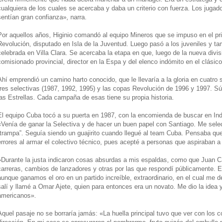
cualquiera de los cuales se acercaba y daba un criterio con fuerza. Los juga
sentían gran confianza», narra.
Por aquellos años, Higinio comandó al equipo Mineros que se impuso en el pri
Revolución, disputado en Isla de la Juventud. Luego pasó a los juveniles y 
celebrada en Villa Clara. Se acercaba la etapa en que, luego de la nueva divisi
comisionado provincial, director en la Espa y del elenco indómito en el clásico
Ahí emprendió un camino harto conocido, que le llevaría a la gloria en cuatro 
tres selectivas (1987, 1992, 1995) y las copas Revolución de 1996 y 1997. Sú
las Estrellas. Cada campaña de esas tiene su propia historia.
El equipo Cuba tocó a su puerta en 1987, con la encomienda de buscar en Ind
«Venía de ganar la Selectiva y de hacer un buen papel con Santiago. Me se
“trampa”. Seguía siendo un guajirito cuando llegué al team Cuba. Pensaba q
errores al armar el colectivo técnico, pues acepté a personas que aspiraban 
»Durante la justa indicaron cosas absurdas a mis espaldas, como que Juan Ca
carreras, cambios de lanzadores y otras por las que respondí públicamente. E
aunque ganamos el oro en un partido increíble, extraordinario, en el cual me 
salí y llamé a Omar Ajete, quien para entonces era un novato. Me dio la idea y
americanos».
Aquel pasaje no se borraría jamás: «La huella principal tuvo que ver con los 