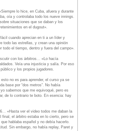
«Siempre lo hice, en Cuba, afuera y durante
aba, oía y controlaba todo los nueve innings.
 sobre situaciones que se daban y los
tretenimientos en el dugout».
fácil cuando aprecian en ti a un líder y
 todo las estrellas, y crean una opinión
r todo el tiempo, dentro y fuera del campo».
discutir con los árbitros… «Lo hacía
aldados. Veía una injusticia y salía. Por eso
 público y los propios jugadores.
: esto no es para aprender, el curso ya se
nda base por “dos metros”. No había
ú y yo sabemos que me equivoqué, pero es
r, de lo contrario te boto. En esencia: hay
006… «Hasta ver el video todos me daban la
inal, el árbitro estaba en lo cierto, pero se
, que hablaba español y no debía hacerlo.
itud. Sin embargo, no había replay, Paret y