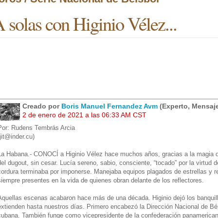
 solas con Higinio Vélez...
Creado por
Boris Manuel Fernandez Avm
(Experto, Mensaje
2 de enero de 2021 a las 06:33 AM CST
Por: Rudens Tembrás Arcia
(jit@inder.cu)
La Habana.- CONOCÍ a Higinio Vélez hace muchos años, gracias a la magia de 
del dugout, sin cesar. Lucía sereno, sabio, consciente, “tocado” por la virtud d
cordura terminaba por imponerse. Manejaba equipos plagados de estrellas y r
siempre presentes en la vida de quienes obran delante de los reflectores.
Aquellas escenas acabaron hace más de una década. Higinio dejó los banquill
extienden hasta nuestros días. Primero encabezó la Dirección Nacional de Béi
cubana. También funge como vicepresidente de la confederación panamerican