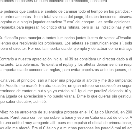
entonces no posees un buen colectivo de dirección», considera.
Le pedimos que contara el sentido de caminar todo el tiempo en los partidos: 
los entrenamientos. Tenía total vivencia del juego, liberaba tensiones, observ
Lograba que ningún jugador estuviera “fuera” del choque. Les pedía opiniones
preparaba para ingresar. No critico otras rutinas, pero sí las indisciplinas y en
Su filosofía para manejar a tantas luminarias juntas ilustra de veras: «Resulta 
sienten que resolverás los problemas. Los atletas se comunican entre sí, sobre
sobre el director. Por eso la importancia del ejemplo y de actuar como mánage
Contrario a nuestra apreciación inicial, el 39 se considera un director dado a 
bastante. Era polémico. No existía el replay y los atletas debían sentirse resp
la importancia de conocer las reglas, para evitar papelazos ante los jueces, el
»Una vez, al principio, salí a hacer una pregunta al árbitro y me dijo rampante
dio. Aquello me marcó. En otra ocasión, un gran referee se equivocó en segu
terminado de cantar el out y ya yo estaba allí. Igual me paralizó diciendo: t
una jugada de apreciación y no puedo virarla. Dime lo que quieras sin gesticula
que saber discutir», admitió.
Vélez no se arrepiente de su enérgica protesta en el I Clásico Mundial, en 2
razón. Paret pasó con tiempo sobre la base y eso en Cuba era out de oficio. Al f
dio una actitud muy arrogante allí, pues me expulsó el oficial de primera base
Aquello me afectó. Era el Clásico y a muchas personas les pareció mal mi act