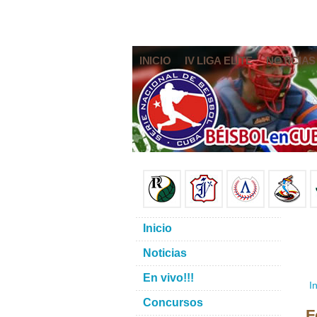
INICIO
IV LIGA ELITE
NOTICIAS
Inicio
Noticias
En vivo!!!
In
Concursos
F