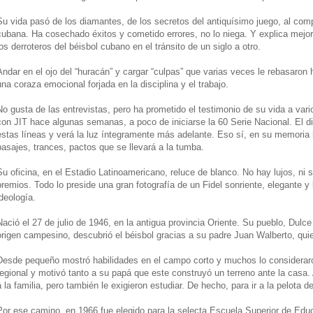
Su vida pasó de los diamantes, de los secretos del antiquísimo juego, al comp
cubana. Ha cosechado éxitos y cometido errores, no lo niega. Y explica mejo
los derroteros del béisbol cubano en el tránsito de un siglo a otro.
Andar en el ojo del “huracán” y cargar “culpas” que varias veces le rebasaron 
una coraza emocional forjada en la disciplina y el trabajo.
No gusta de las entrevistas, pero ha prometido el testimonio de su vida a var
con JIT hace algunas semanas, a poco de iniciarse la 60 Serie Nacional. El d
estas líneas y verá la luz íntegramente más adelante. Eso sí, en su memori
pasajes, trances, pactos que se llevará a la tumba.
Su oficina, en el Estadio Latinoamericano, reluce de blanco. No hay lujos, ni 
premios. Todo lo preside una gran fotografía de un Fidel sonriente, elegante 
ideología.
Nació el 27 de julio de 1946, en la antigua provincia Oriente. Su pueblo, Du
origen campesino, descubrió el béisbol gracias a su padre Juan Walberto, quie
Desde pequeño mostró habilidades en el campo corto y muchos lo consideraron
regional y motivó tanto a su papá que este construyó un terreno ante la casa
a la familia, pero también le exigieron estudiar. De hecho, para ir a la pelota
Por ese camino, en 1966 fue elegido para la selecta Escuela Superior de Educa