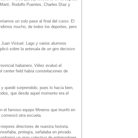
 Martí, Rodolfo Puentes, Charles Díaz y
níamos un solo pase al final del curso. El
endimos mucho, de todos los deportes, pero
, Juan Vistuel, Lago y varios alumnos
licó sobre la antesala de un giro decisivo
rovincial habanero, Vélez evaluó el
l center field había constelaciones de
 y quedé sorprendido, pues lo hacía bien,
 todos, que desde aquel momento era el
en el famoso equipo Mineros que triunfó en
í comenzó otra escuela.
 mejores directores de nuestra historia.
 enseñaba, protegía, señalaba en privado.
onformó un gran colectivo de entrenadores,