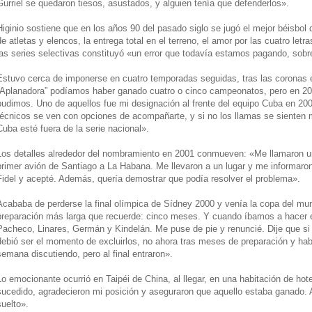
Gurriel se quedaron tiesos, asustados, y alguien tenía que defenderlos».
Higinio sostiene que en los años 90 del pasado siglo se jugó el mejor béisbol d
de atletas y elencos, la entrega total en el terreno, el amor por las cuatro letr
las series selectivas constituyó «un error que todavía estamos pagando, sobre
Estuvo cerca de imponerse en cuatro temporadas seguidas, tras las coronas
“Aplanadora” podíamos haber ganado cuatro o cinco campeonatos, pero en 20
pudimos. Uno de aquellos fue mi designación al frente del equipo Cuba en 2
técnicos se ven con opciones de acompañarte, y si no los llamas se sienten 
Cuba esté fuera de la serie nacional».
Los detalles alrededor del nombramiento en 2001 conmueven: «Me llamaron un
primer avión de Santiago a La Habana. Me llevaron a un lugar y me informaron
Fidel y acepté. Además, quería demostrar que podía resolver el problema».
Acababa de perderse la final olímpica de Sídney 2000 y venía la copa del m
preparación más larga que recuerde: cinco meses. Y cuando íbamos a hacer el
Pacheco, Linares, Germán y Kindelán. Me puse de pie y renuncié. Dije que si e
debió ser el momento de excluirlos, no ahora tras meses de preparación y h
semana discutiendo, pero al final entraron».
Lo emocionante ocurrió en Taipéi de China, al llegar, en una habitación de ho
sucedido, agradecieron mi posición y aseguraron que aquello estaba ganado. As
suelto».