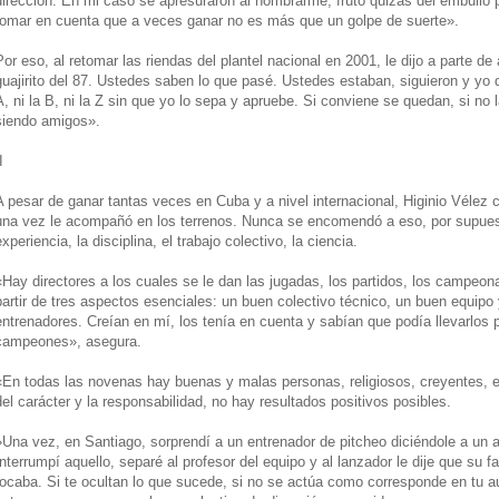
dirección. En mi caso se apresuraron al nombrarme, fruto quizás del embullo
tomar en cuenta que a veces ganar no es más que un golpe de suerte».
Por eso, al retomar las riendas del plantel nacional en 2001, le dijo a parte d
guajirito del 87. Ustedes saben lo que pasé. Ustedes estaban, siguieron y yo 
A, ni la B, ni la Z sin que yo lo sepa y apruebe. Si conviene se quedan, si no
siendo amigos».
I
A pesar de ganar tantas veces en Cuba y a nivel internacional, Higinio Vélez 
una vez le acompañó en los terrenos. Nunca se encomendó a eso, por supuesto
experiencia, la disciplina, el trabajo colectivo, la ciencia.
«Hay directores a los cuales se le dan las jugadas, los partidos, los campeona
partir de tres aspectos esenciales: un buen colectivo técnico, un buen equipo
entrenadores. Creían en mí, los tenía en cuenta y sabían que podía llevarlos 
campeones», asegura.
«En todas las novenas hay buenas y malas personas, religiosos, creyentes, 
del carácter y la responsabilidad, no hay resultados positivos posibles.
»Una vez, en Santiago, sorprendí a un entrenador de pitcheo diciéndole a un atl
Interrumpí aquello, separé al profesor del equipo y al lanzador le dije que su fa
tocaba. Si te ocultan lo que sucede, si no se actúa como corresponde en tu au