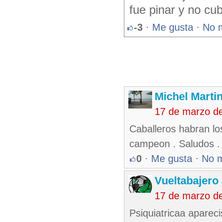
fue pinar y no cub
-3
·
Me gusta
·
No 
Michel Marti
17 de marzo d
Caballeros habran lo
campeon . Saludos .
0
·
Me gusta
·
No 
Vueltabajero
17 de marzo d
Psiquiatricaa aparec