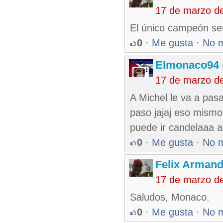
17 de marzo d
El único campeón ser
0
·
Me gusta
·
No 
Elmonaco94
17 de marzo d
A Michel le va a pasar
paso jajaj eso mismo 
puede ir candelaaa
0
·
Me gusta
·
No 
Felix Armand
17 de marzo d
Saludos, Monaco.
0
·
Me gusta
·
No 