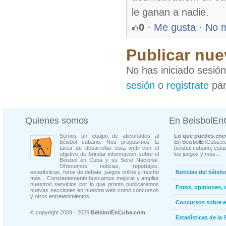
le ganan a nadie.
0
·
Me gusta
·
No 
Publicar nue
No has iniciado sesió
sesión
o
registrate
par
Quienes somos
En BeisbolE
Somos un equipo de aficionados al
Lo que puedes enco
béisbol cubano. Nos propusimos la
En BeisbolEnCuba.co
tarea de desarrollar esta web con el
béisbol cubano, estad
objetivo de brindar información sobre el
los juegos y más...
Béisbol en Cuba y su Serie Nacional.
Ofrecemos noticias, reportajes,
estadísticas, foros de debate, juegos online y mucho
Noticias del béisb
más... Constantemente buscamos mejorar y ampliar
nuestros servicios por lo que pronto publicaremos
Foros, opiniones, 
nuevas secciones en nuestra web como concursos
y otros entretenimientos.
Concursos sobre e
© copyright 2009 - 2026
BeisbolEnCuba.com
Estadísticas de la 