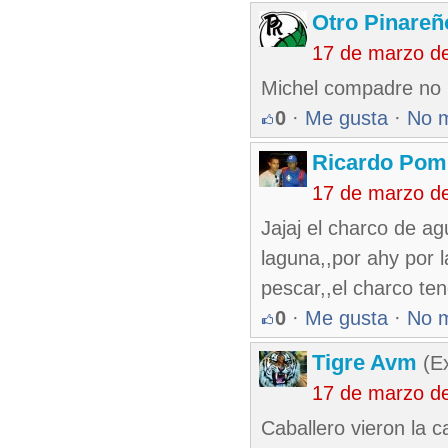
Otro Pinareñ
17 de marzo d
Michel compadre no p
0
·
Me gusta
·
No 
Ricardo Pom
17 de marzo d
Jajaj el charco de a
laguna,,por ahy por l
pescar,,el charco te
0
·
Me gusta
·
No 
Tigre Avm
(Ex
17 de marzo d
Caballero vieron la c