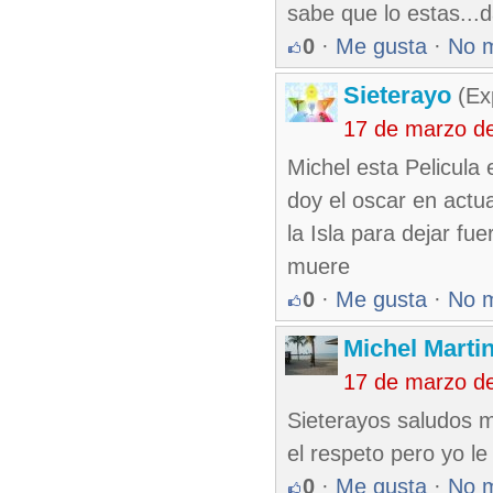
sabe que lo estas...d
0
·
Me gusta
·
No 
Sieterayo
(Ex
17 de marzo d
Michel esta Pelicula 
doy el oscar en actua
la Isla para dejar fu
muere
0
·
Me gusta
·
No 
Michel Marti
17 de marzo d
Sieterayos saludos 
el respeto pero yo le
0
·
Me gusta
·
No 