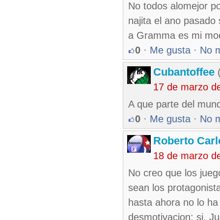
No todos alomejor p
najita el ano pasado
a Gramma es mi m
0
·
Me gusta
·
No 
Cubantoffee
(
17 de marzo d
A que parte del mun
0
·
Me gusta
·
No 
Roberto Carl
18 de marzo d
No creo que los jueg
sean los protagonist
hasta ahora no lo ha 
desmotivacion: si. Ju