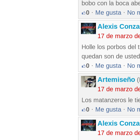
bobo con la boca aber
0
·
Me gusta
·
No 
Alexis Conza
17 de marzo d
Holle los porbos del
quedan son de uste
0
·
Me gusta
·
No 
Artemiseño
(
17 de marzo d
Los matanzeros le ti
0
·
Me gusta
·
No 
Alexis Conza
17 de marzo d