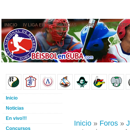
INICIO
IV LIGA ELITE
NOTICIAS
FOROS
PRONÓSTIC
Inicio
Noticias
En vivo!!!
Inicio
»
Foros
»
J
Concursos