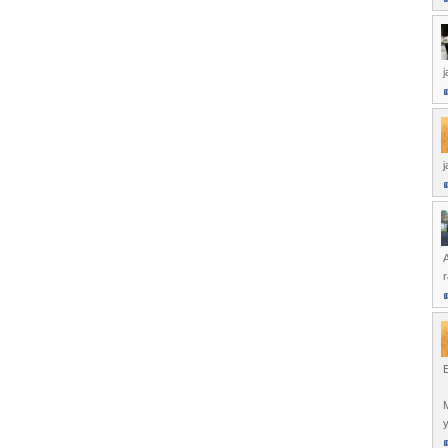
j
A
E
y