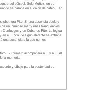
dentro del béisbol. Solo Muñoz, en su
uando se paraba en el cajón de bateo. Eso
eisbol, era Pito. Si una ausencia duele y
vés de un inmenso mar y unas franqueables
n Cienfuegos y en Cuba, es Pito. La lógica
 en el Cinco. Si algún elefante se extraña
rá una ausencia a la que no nos
u foto. Su número acompañará al 5 y al 6. Al
de la memoria.
cuerde y dibuje para la posteridad su