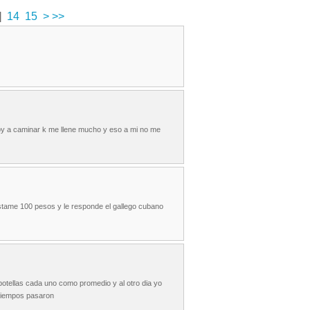
]
14
15
>
>>
oy a caminar k me llene mucho y eso a mi no me
estame 100 pesos y le responde el gallego cubano
tellas cada uno como promedio y al otro dia yo
 tiempos pasaron