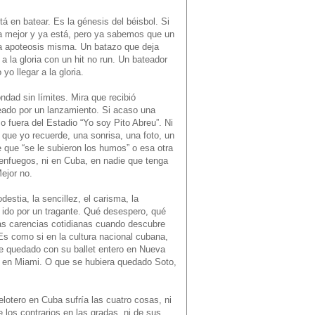
tá en batear. Es la génesis del béisbol. Si
ba mejor y ya está, pero ya sabemos que un
la apoteosis misma. Un batazo que deja
 a la gloria con un hit no run. Un bateador
o llegar a la gloria.
ndad sin límites. Mira que recibió
lpeado por un lanzamiento. Si acaso una
o fuera del Estadio “Yo soy Pito Abreu”. Ni
 que yo recuerde, una sonrisa, una foto, un
e que “se le subieron los humos” o esa otra
ienfuegos, ni en Cuba, en nadie que tenga
ejor no.
estia, la sencillez, el carisma, la
n ido por un tragante. Qué desespero, qué
las carencias cotidianas cuando descubre
Es como si en la cultura nacional cubana,
ese quedado con su ballet entero en Nueva
 en Miami. O que se hubiera quedado Soto,
elotero en Cuba sufría las cuatro cosas, ni
e los contrarios en las gradas, ni de sus