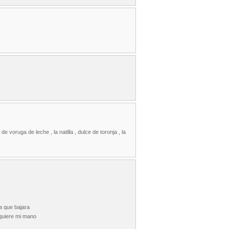
 voruga de leche , la natilla , dulce de toronja , la
a que bajara
 quiere mi mano