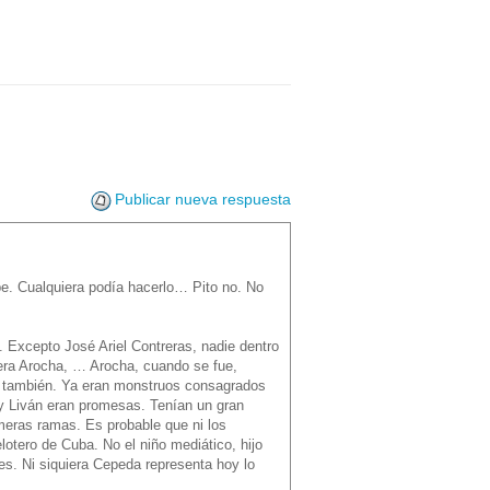
Publicar nueva respuesta
abe. Cualquiera podía hacerlo… Pito no. No
 Excepto José Ariel Contreras, nadie dentro
era Arocha, … Arocha, cuando se fue,
ue también. Ya eran monstruos consagrados
 y Liván eran promesas. Tenían un gran
meras ramas. Es probable que ni los
lotero de Cuba. No el niño mediático, hijo
es. Ni siquiera Cepeda representa hoy lo