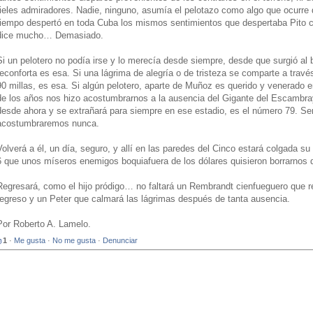
fieles admiradores. Nadie, ninguno, asumía el pelotazo como algo que ocurre 
tiempo despertó en toda Cuba los mismos sentimientos que despertaba Pito c
dice mucho… Demasiado.
Si un pelotero no podía irse y lo merecía desde siempre, desde que surgió al b
reconforta es esa. Si una lágrima de alegría o de tristeza se comparte a tra
90 millas, es esa. Si algún pelotero, aparte de Muñoz es querido y venerado e
de los años nos hizo acostumbrarnos a la ausencia del Gigante del Escambray
desde ahora y se extrañará para siempre en ese estadio, es el número 79. Se
acostumbraremos nunca.
Volverá a él, un día, seguro, y allí en las paredes del Cinco estará colgada s
6 que unos míseros enemigos boquiafuera de los dólares quisieron borrarnos 
Regresará, como el hijo pródigo… no faltará un Rembrandt cienfueguero que re
regreso y un Peter que calmará las lágrimas después de tanta ausencia.
Por Roberto A. Lamelo.
1
·
Me gusta
·
No me gusta
·
Denunciar