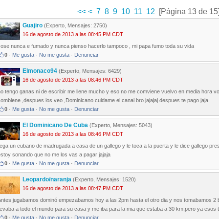
<<
<
7
8
9
10
11
12
[Página 13 de 15
Guajiro
(Experto, Mensajes: 2750)
16 de agosto de 2013 a las 08:45 PM CDT
Jose nunca e fumado y nunca pienso hacerlo tampoco , mi papa fumo toda su vida
0
·
Me gusta
·
No me gusta
·
Denunciar
Elmonaco94
(Experto, Mensajes: 6429)
16 de agosto de 2013 a las 08:46 PM CDT
no tengo ganas ni de escribir me llene mucho y eso no me comviene vuelvo en media hora v
ombiene ,despues los veo ,Dominicano cuidame el canal bro jajajaj despues te pago jaja
0
·
Me gusta
·
No me gusta
·
Denunciar
El Dominicano De Cuba
(Experto, Mensajes: 5043)
16 de agosto de 2013 a las 08:46 PM CDT
lega un cubano de madrugada a casa de un gallego y le toca a la puerta y le dice gallego pr
estoy sonando que no me los vas a pagar jajaja
0
·
Me gusta
·
No me gusta
·
Denunciar
Leopardo/naranja
(Experto, Mensajes: 1520)
16 de agosto de 2013 a las 08:47 PM CDT
Antes jugabamos dominó empezabamos hoy a las 2pm hasta el otro dia y nos tomabamos 2 bo
llevaba a todo el mundo para su casa y me iba para la mia que estaba a 30 km,pero ya esos
0
·
Me gusta
·
No me gusta
·
Denunciar