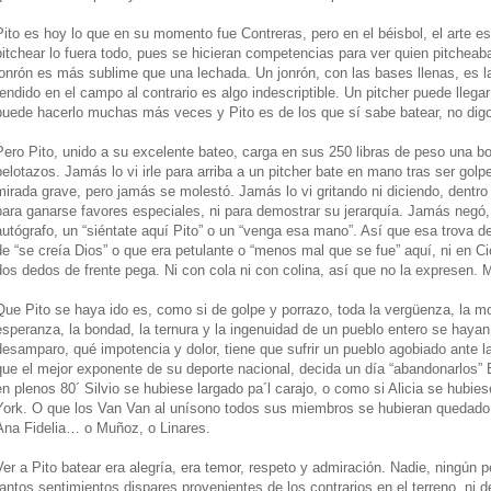
Pito es hoy lo que en su momento fue Contreras, pero en el béisbol, el arte es
pitchear lo fuera todo, pues se hicieran competencias para ver quien pitchea
jonrón es más sublime que una lechada. Un jonrón, con las bases llenas, es 
tendido en el campo al contrario es algo indescriptible. Un pitcher puede llegar
puede hacerlo muchas más veces y Pito es de los que sí sabe batear, no digo y
Pero Pito, unido a su excelente bateo, carga en sus 250 libras de peso una bo
pelotazos. Jamás lo vi irle para arriba a un pitcher bate en mano tras ser go
mirada grave, pero jamás se molestó. Jamás lo vi gritando ni diciendo, dentro 
para ganarse favores especiales, ni para demostrar su jerarquía. Jamás negó,
autógrafo, un “siéntate aquí Pito” o un “venga esa mano”. Así que esa trova d
de “se creía Dios” o que era petulante o “menos mal que se fue” aquí, ni en C
dos dedos de frente pega. Ni con cola ni con colina, así que no la expresen. M
Que Pito se haya ido es, como si de golpe y porrazo, toda la vergüenza, la mod
esperanza, la bondad, la ternura y la ingenuidad de un pueblo entero se haya
desamparo, qué impotencia y dolor, tiene que sufrir un pueblo agobiado ante 
que el mejor exponente de su deporte nacional, decida un día “abandonarlos” 
en plenos 80´ Silvio se hubiese largado pa´l carajo, o como si Alicia se hubi
York. O que los Van Van al unísono todos sus miembros se hubieran quedado
Ana Fidelia… o Muñoz, o Linares.
Ver a Pito batear era alegría, era temor, respeto y admiración. Nadie, ningún p
tantos sentimientos dispares provenientes de los contrarios en el terreno, ni d