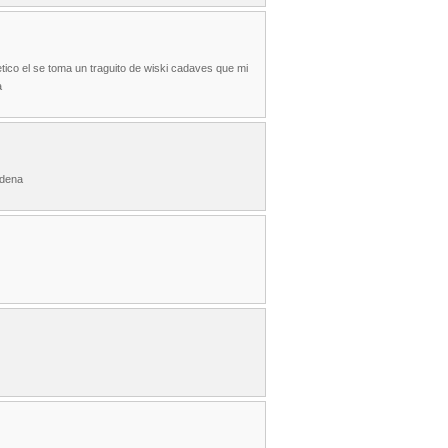
etico el se toma un traguito de wiski cadaves que mi
a
adena