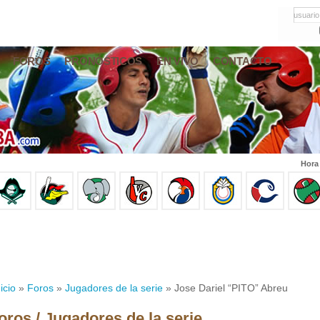
usuario
FOROS
PRONÓSTICOS
EN VIVO
CONTACTO
Hora
icio
»
Foros
»
Jugadores de la serie
» Jose Dariel “PITO” Abreu
oros / Jugadores de la serie