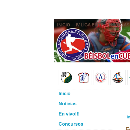
INICIO
IV LIGA ELITE
NOTICIAS
Inicio
Noticias
En vivo!!!
In
Concursos
F