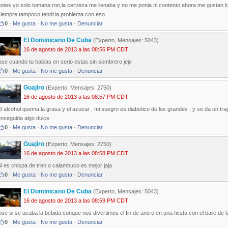
antes yo solo tomaba ron,la cerveza me llenaba y no me ponia ni contento ahora me gustan l
siempre tampoco tendría problema con eso
0
·
Me gusta
·
No me gusta
·
Denunciar
El Dominicano De Cuba
(Experto, Mensajes: 5043)
16 de agosto de 2013 a las 08:56 PM CDT
ose cuando tu hablas en serio estas sin sombrero jeje
0
·
Me gusta
·
No me gusta
·
Denunciar
Guajiro
(Experto, Mensajes: 2750)
16 de agosto de 2013 a las 08:57 PM CDT
l alcohol quema la grasa y el azucar , mi suegro es diabetico de los grandes , y se da un tra
enseguida algo dulce
0
·
Me gusta
·
No me gusta
·
Denunciar
Guajiro
(Experto, Mensajes: 2750)
16 de agosto de 2013 a las 08:58 PM CDT
i es chispa de tren o calambuco es mejor jaja
0
·
Me gusta
·
No me gusta
·
Denunciar
El Dominicano De Cuba
(Experto, Mensajes: 5043)
16 de agosto de 2013 a las 08:59 PM CDT
ose si se acaba la bebida conque nos divertimos el fin de ano o en una fiesta con el baile de l
0
·
Me gusta
·
No me gusta
·
Denunciar