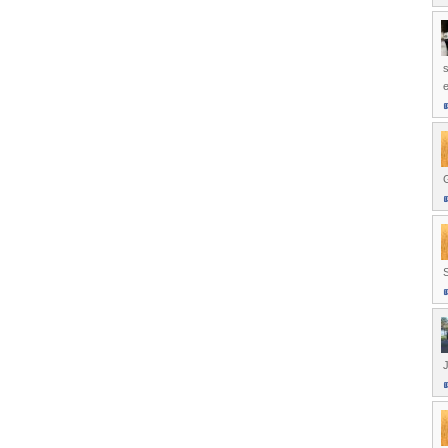
s
e
S
J