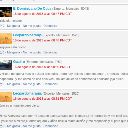
El Dominicano De Cuba
(Experto, Mensajes: 5043)
16 de agosto de 2013 a las 08:47 PM CDT
jajaja ok monaco
0
·
Me gusta
·
No me gusta
·
Denunciar
Leopardo/naranja
(Experto, Mensajes: 1520)
16 de agosto de 2013 a las 08:48 PM CDT
ajajajaja esta bueno
0
·
Me gusta
·
No me gusta
·
Denunciar
Guajiro
(Experto, Mensajes: 2750)
16 de agosto de 2013 a las 08:50 PM CDT
mi jose me gusta mas lo salado q lo dulce , pero hay dulces q me encantan , cremitas ,dulce de
raspadura , y me como de una sola ves una lata de leche condensada cocinada jaja q rico
0
·
Me gusta
·
No me gusta
·
Denunciar
Leopardo/naranja
(Experto, Mensajes: 1520)
16 de agosto de 2013 a las 08:51 PM CDT
sto es un cuento,pero cierto
Mi hija Alemana paso por mi casa en carro,andaba con la madre,y el hermanito y me tocó par
 yo le dije a mi hijo,cuando aquello 7 años dale la mano al niño y me respondió y el para que
0
·
Me gusta
·
No me gusta
·
Denunciar