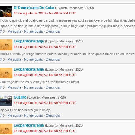
El Dominicano De Cuba
(Experto, Mensajes: 5043)
16 de agosto de 2013 a las 08:52 PM CDT
i jose lo que dice el guajiro es verdad mi mejor amigo aqui es un joyero de la habana es diab
sposa le da flan ,el me lo aconseja pero yo no le hago caso porque me gusta mas la cervez
0
·
Me gusta
·
No me gusta
·
Denunciar
Leopardo/naranja
(Experto, Mensajes: 1520)
16 de agosto de 2013 a las 08:52 PM CDT
Guajiro cuando yo tengo hambre quiero salado y cuando me lleno quiero dulce eso es una c
0
·
Me gusta
·
No me gusta
·
Denunciar
Leopardo/naranja
(Experto, Mensajes: 1520)
16 de agosto de 2013 a las 08:53 PM CDT
i un trago de ron es bueno y si es ron blanco es mejor
0
·
Me gusta
·
No me gusta
·
Denunciar
Guajiro
(Experto, Mensajes: 2750)
16 de agosto de 2013 a las 08:54 PM CDT
aja ya tu no tienes arreglo jose jaja
0
·
Me gusta
·
No me gusta
·
Denunciar
Leopardo/naranja
(Experto, Mensajes: 1520)
16 de agosto de 2013 a las 08:56 PM CDT