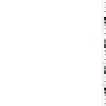
j
E
S
j