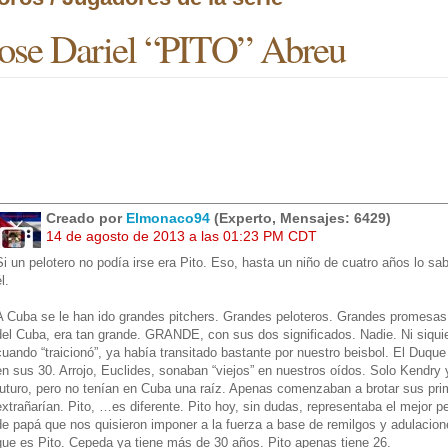
ose Dariel “PITO” Abreu
Creado por
Elmonaco94
(Experto, Mensajes: 6429)
14 de agosto de 2013 a las 01:23 PM CDT
Si un pelotero no podía irse era Pito. Eso, hasta un niño de cuatro años lo s
l.
A Cuba se le han ido grandes pitchers. Grandes peloteros. Grandes promesas.
del Cuba, era tan grande. GRANDE, con sus dos significados. Nadie. Ni siqui
cuando “traicionó”, ya había transitado bastante por nuestro beisbol. El Duq
en sus 30. Arrojo, Euclides, sonaban “viejos” en nuestros oídos. Solo Kendry
futuro, pero no tenían en Cuba una raíz. Apenas comenzaban a brotar sus pri
extrañarían. Pito, …es diferente. Pito hoy, sin dudas, representaba el mejor pe
de papá que nos quisieron imponer a la fuerza a base de remilgos y adulacion
que es Pito. Cepeda ya tiene más de 30 años. Pito apenas tiene 26.