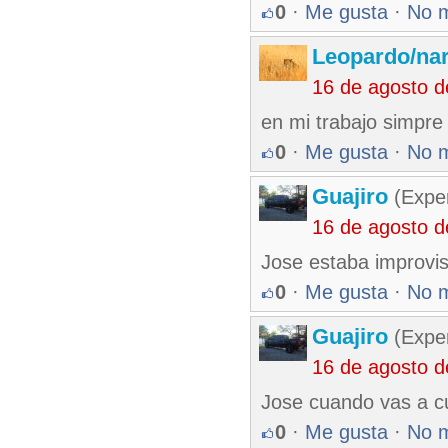
0
·
Me gusta
·
No 
Leopardo/nar
16 de agosto 
en mi trabajo simpre
0
·
Me gusta
·
No 
Guajiro
(Exper
16 de agosto 
Jose estaba improvis
0
·
Me gusta
·
No 
Guajiro
(Exper
16 de agosto 
Jose cuando vas a cu
0
·
Me gusta
·
No 