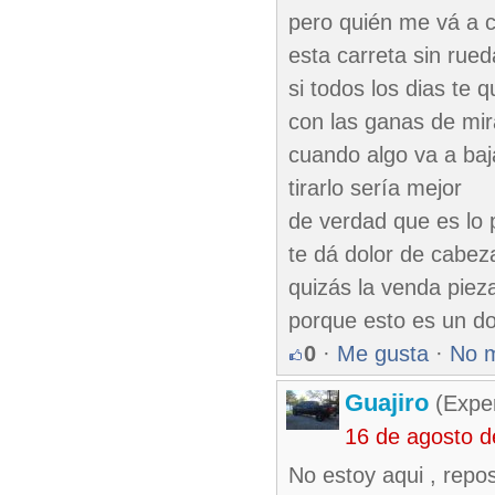
pero quién me vá a 
esta carreta sin rue
si todos los dias te 
con las ganas de mir
cuando algo va a baj
tirarlo sería mejor
de verdad que es lo 
te dá dolor de cabez
quizás la venda piez
porque esto es un do
0
·
Me gusta
·
No 
Guajiro
(Exper
16 de agosto 
No estoy aqui , repo