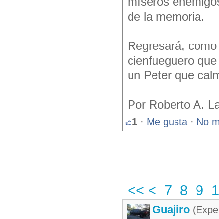
míseros enemigos 
de la memoria.
Regresará, como 
cienfueguero que 
un Peter que calm
Por Roberto A. L
1
·
Me gusta
·
No m
<<
<
7
8
9
1
Guajiro
(Exper