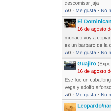
descomisar jaja
0
·
Me gusta
·
No 
El Dominica
16 de agosto 
monaco voy a copiar 
es un barbaro de la 
0
·
Me gusta
·
No 
Guajiro
(Exper
16 de agosto 
Ese fue un caballong
vega y adolfo alfonso
0
·
Me gusta
·
No 
Leopardo/nar