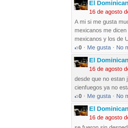
El Dominica
16 de agosto 
A mi si me gusta much
mexicanos me dicen q
mexicanos y los de U
0
·
Me gusta
·
No 
El Dominica
16 de agosto 
desde que no estan ju
cienfuegos ya no es
0
·
Me gusta
·
No 
El Dominica
16 de agosto 
se fueron sin despedi