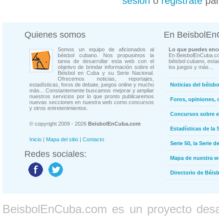
sesión
o
registrate
par
Quienes somos
En BeisbolE
Somos un equipo de aficionados al
Lo que puedes enco
béisbol cubano. Nos propusimos la
En BeisbolEnCuba.co
tarea de desarrollar esta web con el
béisbol cubano, estad
objetivo de brindar información sobre el
los juegos y más...
Béisbol en Cuba y su Serie Nacional.
Ofrecemos noticias, reportajes,
estadísticas, foros de debate, juegos online y mucho
Noticias del béisb
más... Constantemente buscamos mejorar y ampliar
nuestros servicios por lo que pronto publicaremos
Foros, opiniones, 
nuevas secciones en nuestra web como concursos
y otros entretenimientos.
Concursos sobre e
© copyright 2009 - 2026
BeisbolEnCuba.com
Estadísticas de la 
Inicio
|
Mapa del sitio
|
Contacto
Serie 50, la Serie d
Redes sociales:
Mapa de nuestra 
Directorio de Béi
BeisbolEnCuba.com es un proyecto desarr