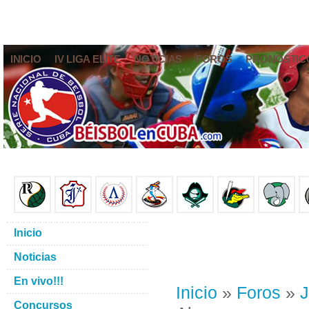
INICIO
IV LIGA ELITE
NOTICIAS
FOROS
PRONÓSTIC
Inicio
Noticias
En vivo!!!
Inicio
»
Foros
»
J
Concursos