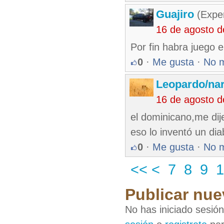
Guajiro
(Exper
16 de agosto 
Por fin habra juego 
0
·
Me gusta
·
No 
Leopardo/nar
16 de agosto 
el dominicano,me dij
eso lo inventó un dia
0
·
Me gusta
·
No 
<<
<
7
8
9
1
Publicar nue
No has iniciado sesió