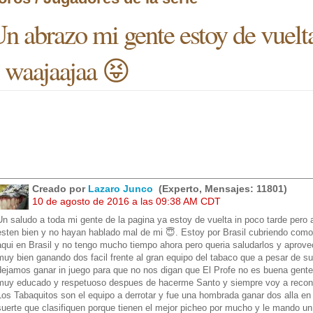
n abrazo mi gente estoy de vuelt
 waajaajaa 😝
Creado por
Lazaro Junco
(Experto, Mensajes: 11801)
10 de agosto de 2016 a las 09:38 AM CDT
Un saludo a toda mi gente de la pagina ya estoy de vuelta in poco tarde pero
esten bien y no hayan hablado mal de mi 😇. Estoy por Brasil cubriendo como 
aqui en Brasil y no tengo mucho tiempo ahora pero queria saludarlos y apro
muy bien ganando dos facil frente al gran equipo del tabaco que a pesar de s
dejamos ganar in juego para que no nos digan que El Profe no es buena gente
muy educado y respetuoso despues de hacerme Santo y siempre voy a reconoce
Los Tabaquitos son el equipo a derrotar y fue una hombrada ganar dos alla e
suerte que clasifiquen porque tienen el mejor picheo por mucho y le mando 