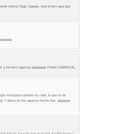
rie contra Ciego ! jejejeje, está el loco aqui que
ajajajaja
r el, q me hizo regresar jajajajajaja PINAR CAMPEON,
sar que mi esposa tambien es rubia, lo que no es
jaj. Y ahora se nos aparece hecho San. jajajajajaj.
por qué no, para los que no lo son. A sufrir lazaro y