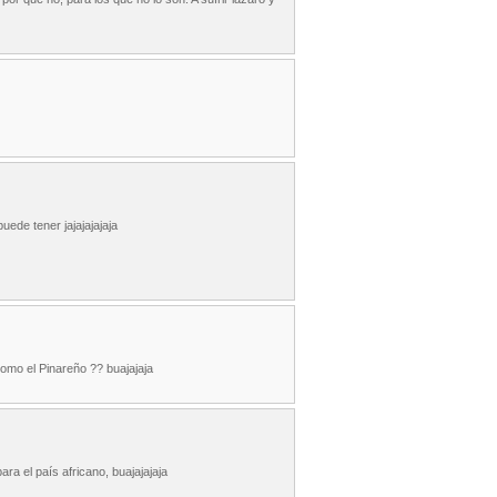
ede tener jajajajajaja
como el Pinareño ?? buajajaja
ara el país africano, buajajajaja