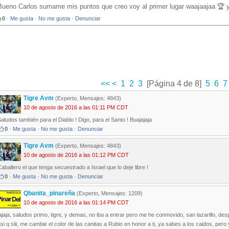
Bueno Carlos sumame mis puntos que creo voy al primer lugar waajaajaa 🏆
0
·
Me gusta
·
No me gusta
·
Denunciar
<<
<
1
2
3
[Página 4 de 8]
5
6
7
Tigre Avm
(Experto, Mensajes: 4843)
10 de agosto de 2016 a las 01:11 PM CDT
aludos también para el Diablo ! Digo, para el Santo ! Buajajaja
0
·
Me gusta
·
No me gusta
·
Denunciar
Tigre Avm
(Experto, Mensajes: 4843)
10 de agosto de 2016 a las 01:12 PM CDT
aballero el que tenga secuestrado a Israel que lo deje libre !
0
·
Me gusta
·
No me gusta
·
Denunciar
Qbanita_pinareña
(Experto, Mensajes: 1209)
10 de agosto de 2016 a las 01:14 PM CDT
ajaja, saludos primo, tigre, y demas, no iba a entrar pero me he conmovido, san lazarillo, des
si q siii, me cambie el color de las canitas a Rubio en honor a ti, ya sabes a los caidos, pero