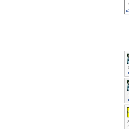
S
C
j
a