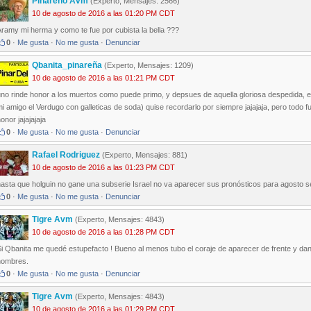
Pinareño Avm
(Experto, Mensajes: 2566)
10 de agosto de 2016 a las 01:20 PM CDT
ramy mi herma y como te fue por cubista la bella ???
0
·
Me gusta
·
No me gusta
·
Denunciar
Qbanita_pinareña
(Experto, Mensajes: 1209)
10 de agosto de 2016 a las 01:21 PM CDT
uno rinde honor a los muertos como puede primo, y depsues de aquella gloriosa despedida, 
i amigo el Verdugo con galleticas de soda) quise recordarlo por siempre jajajaja, pero todo fu
onor jajajajaja
0
·
Me gusta
·
No me gusta
·
Denunciar
Rafael Rodriguez
(Experto, Mensajes: 881)
10 de agosto de 2016 a las 01:23 PM CDT
asta que holguin no gane una subserie Israel no va aparecer sus pronósticos para agosto s
0
·
Me gusta
·
No me gusta
·
Denunciar
Tigre Avm
(Experto, Mensajes: 4843)
10 de agosto de 2016 a las 01:28 PM CDT
i Qbanita me quedé estupefacto ! Bueno al menos tubo el coraje de aparecer de frente y dan
nombres.
0
·
Me gusta
·
No me gusta
·
Denunciar
Tigre Avm
(Experto, Mensajes: 4843)
10 de agosto de 2016 a las 01:29 PM CDT