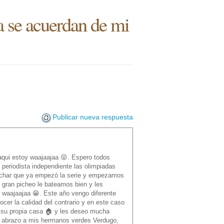
a se acuerdan de mi
Publicar nueva respuesta
 aqui estoy waajaajaa 😝. Espero todos
periodista independiente las olimpiadas
vechar que ya empezó la serie y empezamos
u gran picheo le bateamos bien y les
 waajaajaa 😁. Este año vengo diferente
r la calidad del contrario y en este caso
n su propia casa 🏠 y les deseo mucha
un abrazo a mis hermanos verdes Verdugo,