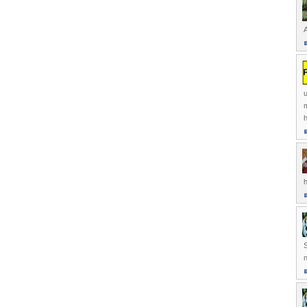
A
m
h
h
S