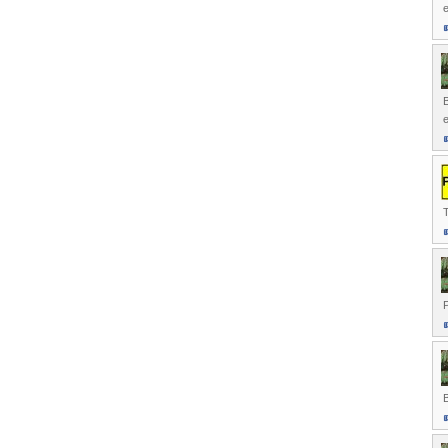
e
B
e
T
P
B