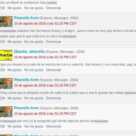
res un Martir te sentiamos mas jajajaja
0
·
Me gusta
·
No me gusta
·
Denunciar
Pinareño Avm
(Experto, Mensajes: 2566)
10 de agosto de 2016 a las 01:15 PM CDT
uajajajajaja saludos mis hermanos Aramy y el tigre , acere como es eso que tienen a Israel 
quipo aquí que lo que traía era un circo buajajajajaja
0
·
Me gusta
·
No me gusta
·
Denunciar
Qbanita_pinareña
(Experto, Mensajes: 1209)
10 de agosto de 2016 a las 01:15 PM CDT
igre ya miraste lo q salio de la mezcla de coco y saterris, San lazaro y sus mascotas, jaja, a
0
·
Me gusta
·
No me gusta
·
Denunciar
Pinareño Avm
(Experto, Mensajes: 2566)
10 de agosto de 2016 a las 01:19 PM CDT
rima como que te pintaste el pelo de rubio si tú sabes que a san le gustan las rubias jajajajaajj
0
·
Me gusta
·
No me gusta
·
Denunciar
Pinareño Avm
(Experto, Mensajes: 2566)
10 de agosto de 2016 a las 01:19 PM CDT
uajajajajaja por eso yo le pregunté qué donde dejo los perros buajajajajaja
0
·
Me gusta
·
No me gusta
·
Denunciar