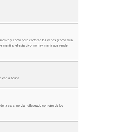
emotiva y como para cortarse las venas (como diria
e mentira, el esta vivo, no hay martir que render
e van a bolina
do la cara, no clamuflageado con otro de los