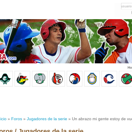
usuario
FOROS
PRONÓSTICOS
EN VIVO
CONTACTO
Ho
icio
»
Foros
»
Jugadores de la serie
» Un abrazo mi gente estoy de vu
oros / Jugadores de la serie