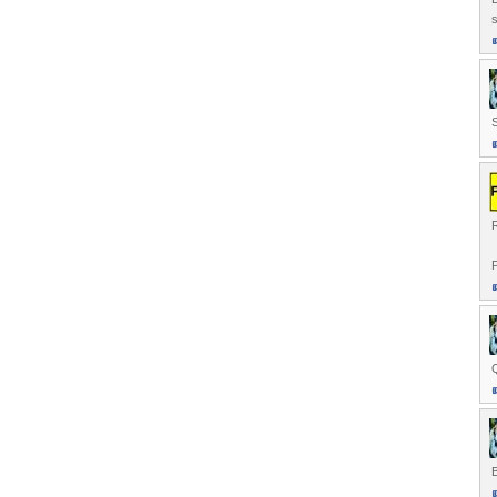
s
S
R
P
Q
B