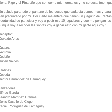
Boris, Rigo y el Pinareño que son como mis hermanos y no se desanimen qu
Un saludo para todo el pantano de los cocos que cada dia somos mas y para
han preguntado por mi. Por cierto me entere que tienen un jueguito del Pantas
oportunidad de participar y voy a pedir mis 10 jugadores y que me pongan los 
aunque voy a recoger las sobras voy a ganar esto con mi gente aqui voy :
Receptor:
Osvaldo Arias
Cuadro:
Santoya
Cedeño
Rubén Valdes
Jardines
Cepeda
Héctor Hernández de Camagüey
Lanzadores
Ulfrido García
Leandro Martínez Granma
Denis Castillo de Ciego
Yadiel Rodríguez de Camagüey