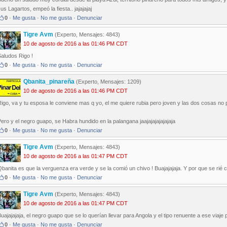
us Lagartos, empeó la fiesta.. jajajajaj
0
·
Me gusta
·
No me gusta
·
Denunciar
Tigre Avm
(Experto, Mensajes: 4843)
10 de agosto de 2016 a las 01:46 PM CDT
aludos Rigo !
0
·
Me gusta
·
No me gusta
·
Denunciar
Qbanita_pinareña
(Experto, Mensajes: 1209)
10 de agosto de 2016 a las 01:46 PM CDT
igo, va y tu esposa le conviene mas q yo, el me quiere rubia pero joven y las dos cosas no pu
ero y el negro guapo, se Habra hundido en la palangana jaajajajajajajaja
0
·
Me gusta
·
No me gusta
·
Denunciar
Tigre Avm
(Experto, Mensajes: 4843)
10 de agosto de 2016 a las 01:47 PM CDT
banita es que la verguenza era verde y se la comió un chivo ! Buajajajaja. Y por que se rié 
0
·
Me gusta
·
No me gusta
·
Denunciar
Tigre Avm
(Experto, Mensajes: 4843)
10 de agosto de 2016 a las 01:47 PM CDT
uajajajaja, el negro guapo que se lo querían llevar para Angola y el tipo renuente a ese viaje p
0
·
Me gusta
·
No me gusta
·
Denunciar