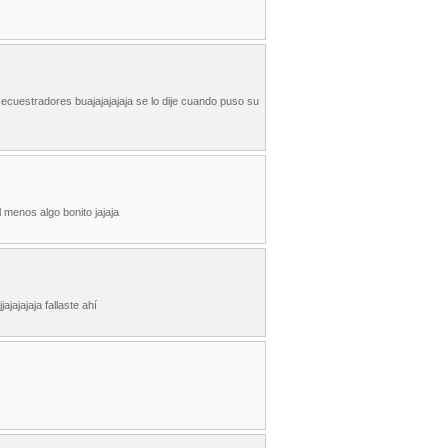
secuestradores buajajajajaja se lo dije cuando puso su
l menos algo bonito jajaja
ajajajaja fallaste ahí