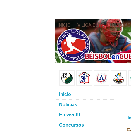
INICIO
IV LIGA ELITE
NOTICIAS
Inicio
Noticias
En vivo!!!
In
Concursos
F