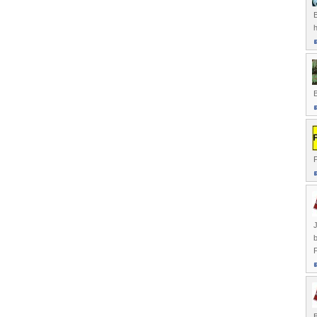
B
h
B
P
J
b
P
B