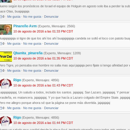
ueno según los pronósticos de Israel el equipo de Holguin en agosto solo iba a perder la subse
ace Olas, buajajajaja
0
·
Me gusta
·
No me gusta
·
Denunciar
Pinareño Avm
(Experto, Mensajes: 2566)
10 de agosto de 2016 a las 01:33 PM CDT
uajajajajaja si tigre de que los ahí los ahí buajajajajaja candela se soltó el loco con patoto buaj
0
·
Me gusta
·
No me gusta
·
Denunciar
Qbanita_pinareña
(Experto, Mensajes: 1209)
10 de agosto de 2016 a las 01:35 PM CDT
ero Tigre, yo pensaba ese hombre no salia mas aqui jajajaja pero fijate si tengo afinidad po
0
·
Me gusta
·
No me gusta
·
Denunciar
Rigo
(Experto, Mensajes: 4856)
10 de agosto de 2016 a las 01:43 PM CDT
ajajajajajajaj. Un saludo a todos, incluido los santos. jajajajaj. San Lazaro. jajajajajaj. Y pen
rasileña, es matancera. jajajajajaj. Y yo que hacía a Lazaro colgado del Empire State. jajajaja
ero me allegro porque ahora sé que la página se pone más divertida. jajajajajaj
0
·
Me gusta
·
No me gusta
·
Denunciar
Rigo
(Experto, Mensajes: 4856)
10 de agosto de 2016 a las 01:44 PM CDT
ueno un saludo muy cordial desde la playa Azul, territorio pinareño para todos mis amigos, y 