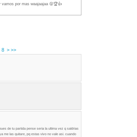
 y vamos por mas waajaajaa 😝🏆👍
8
>
>>
pues de tu partida pense seria la ultima vez q saldrias
 ya me las quitare, pq estas vivo no vale asi. cuando