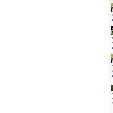
Y
T
q
B
l
B
A