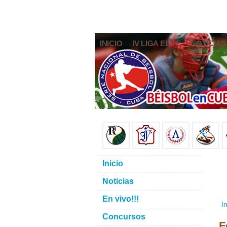
INICIO
IV LIGA ELITE
NOTICIAS
Inicio
Noticias
En vivo!!!
In
Concursos
F