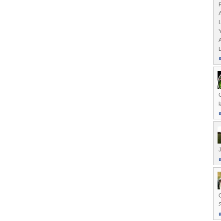
l
J
Q