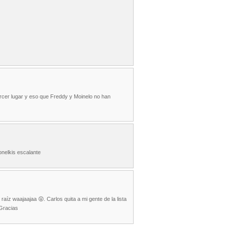
rcer lugar y eso que Freddy y Moinelo no han
onelkis escalante
íz waajaajaa 😝. Carlos quita a mi gente de la lista
Gracias