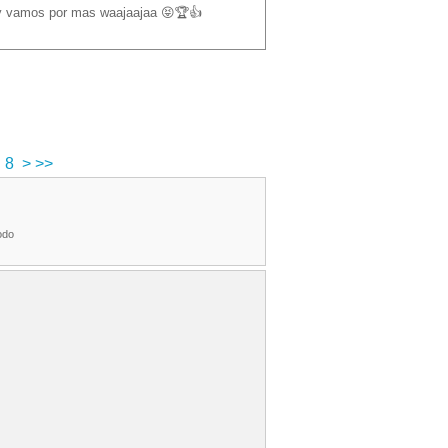
 y vamos por mas waajaajaa 😝🏆👍
8
>
>>
odo