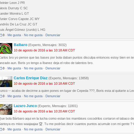
Reinier Leon J PR
Alexis Durruty C SC
Lander Moreira L GT
Yunier Corvo Capote JC MY
Andrés De La Cruz JC GT
Luis Ángel Gómez (zurdo) L HG
0
·
Me gusta
·
No me gusta
·
Denunciar
Balbaro
(Experto, Mensajes: 3032)
10 de agosto de 2016 a las 10:18 AM CDT
Carlos bro yo pense que las bases por bola daban puntos disculpa entonces estoy bien en te
anzado aun. Boris yo tengo a Ibanez deja el robo de talentos bro.
0
·
Me gusta
·
No me gusta
·
Denunciar
Carlos Enrique Diaz
(Experto, Mensajes: 13858)
10 de agosto de 2016 a las 10:18 AM CDT
unco -- acaba de decirme a quien pones en lugar de Cepeda ???, Boris esta al quitarte a Le
0
·
Me gusta
·
No me gusta
·
Denunciar
Lazaro Junco
(Experto, Mensajes: 11801)
10 de agosto de 2016 a las 10:20 AM CDT
ue bola Bárbaro aqui en la lucha como estan los mambises cocodrilos cortaron el tabaco de ra
Santoya es mioo waajaajaa 🏆. Tu me podrías decir cuantos puntos acumule con mi gente ? 
0
·
Me gusta
·
No me gusta
·
Denunciar