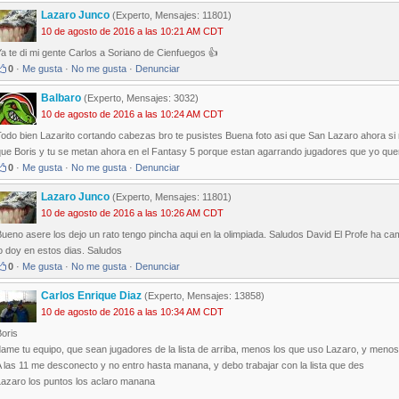
Lazaro Junco
(Experto, Mensajes: 11801)
10 de agosto de 2016 a las 10:21 AM CDT
a te di mi gente Carlos a Soriano de Cienfuegos 👍
0
·
Me gusta
·
No me gusta
·
Denunciar
Balbaro
(Experto, Mensajes: 3032)
10 de agosto de 2016 a las 10:24 AM CDT
odo bien Lazarito cortando cabezas bro te pusistes Buena foto asi que San Lazaro ahora si
ue Boris y tu se metan ahora en el Fantasy 5 porque estan agarrando jugadores que yo queri
0
·
Me gusta
·
No me gusta
·
Denunciar
Lazaro Junco
(Experto, Mensajes: 11801)
10 de agosto de 2016 a las 10:26 AM CDT
ueno asere los dejo un rato tengo pincha aqui en la olimpiada. Saludos David El Profe ha ca
o doy en estos dias. Saludos
0
·
Me gusta
·
No me gusta
·
Denunciar
Carlos Enrique Diaz
(Experto, Mensajes: 13858)
10 de agosto de 2016 a las 10:34 AM CDT
oris
dame tu equipo, que sean jugadores de la lista de arriba, menos los que uso Lazaro, y meno
 las 11 me desconecto y no entro hasta manana, y debo trabajar con la lista que des
Lazaro los puntos los aclaro manana