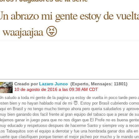
n abrazo mi gente estoy de vuelt
 waajaajaa 😝
Creado por
Lazaro Junco
(Experto, Mensajes: 11801)
10 de agosto de 2016 a las 09:38 AM CDT
Un saludo a toda mi gente de la pagina ya estoy de vuelta in poco tarde pero
esten bien y no hayan hablado mal de mi 😇. Estoy por Brasil cubriendo como 
aqui en Brasil y no tengo mucho tiempo ahora pero queria saludarlos y apro
muy bien ganando dos facil frente al gran equipo del tabaco que a pesar de s
dejamos ganar in juego para que no nos digan que El Profe no es buena gente
muy educado y respetuoso despues de hacerme Santo y siempre voy a reconoce
Los Tabaquitos son el equipo a derrotar y fue una hombrada ganar dos alla e
suerte que clasifiquen porque tienen el mejor picheo por mucho y le mando 