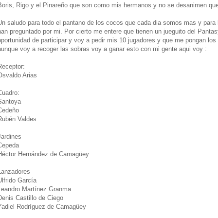
Boris, Rigo y el Pinareño que son como mis hermanos y no se desanimen qu
Un saludo para todo el pantano de los cocos que cada dia somos mas y para
han preguntado por mi. Por cierto me entere que tienen un jueguito del Pantas
oportunidad de participar y voy a pedir mis 10 jugadores y que me pongan los 
aunque voy a recoger las sobras voy a ganar esto con mi gente aqui voy :
Receptor:
Osvaldo Arias
Cuadro:
Santoya
Cedeño
Rubén Valdes
Jardines
Cepeda
Héctor Hernández de Camagüey
Lanzadores
Ulfrido García
Leandro Martínez Granma
Denis Castillo de Ciego
Yadiel Rodríguez de Camagüey