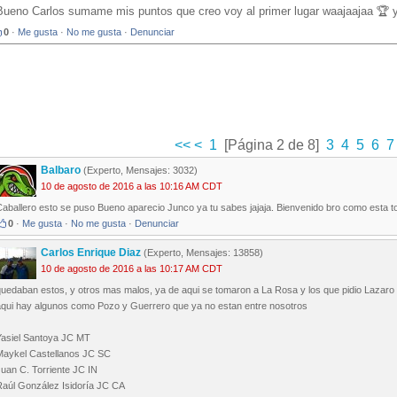
Bueno Carlos sumame mis puntos que creo voy al primer lugar waajaajaa 🏆
0
·
Me gusta
·
No me gusta
·
Denunciar
<<
<
1
[Página 2 de 8]
3
4
5
6
7
Balbaro
(Experto, Mensajes: 3032)
10 de agosto de 2016 a las 10:16 AM CDT
Caballero esto se puso Bueno aparecio Junco ya tu sabes jajaja. Bienvenido bro como esta t
0
·
Me gusta
·
No me gusta
·
Denunciar
Carlos Enrique Diaz
(Experto, Mensajes: 13858)
10 de agosto de 2016 a las 10:17 AM CDT
quedaban estos, y otros mas malos, ya de aqui se tomaron a La Rosa y los que pidio Lazaro
aqui hay algunos como Pozo y Guerrero que ya no estan entre nosotros
Yasiel Santoya JC MT
Maykel Castellanos JC SC
uan C. Torriente JC IN
Raúl González Isidoría JC CA