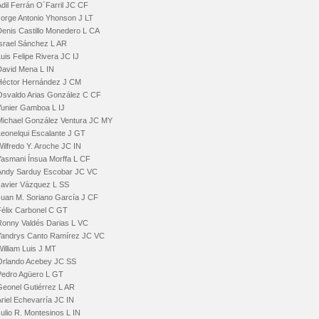
dil Ferrán O´Farril JC CF
Jorge Antonio Yhonson J LT
Denis Castillo Monedero L CA
Israel Sánchez L AR
uis Felipe Rivera JC IJ
David Mena L IN
Héctor Hernández J CM
Osvaldo Arias González C CF
Yunier Gamboa L IJ
Michael González Ventura JC MY
Leonelqui Escalante J GT
ilfredo Y. Aroche JC IN
Yasmani Ínsua Morffa L CF
Andy Sarduy Escobar JC VC
Javier Vázquez L SS
Juan M. Soriano García J CF
Félix Carbonel C GT
Ronny Valdés Darias L VC
Yandrys Canto Ramírez JC VC
illiam Luis J MT
Orlando Acebey JC SS
Pedro Agüero L GT
Geonel Gutiérrez L AR
riel Echevarría JC IN
ulio R. Montesinos L IN