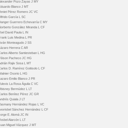
Alexander Pozo Zayas J MY
Eduardo Blanco J MT
Yeniet Pérez Romero JC VC
lfrido García L SC
Danger Guerrero Echevarría C MY
Norberto González Miranda L CF
oel David Paula L IN
Frank Luis Medina L PR
Liván Monteagudo J SS
Lázaro Herrera C AR
Carlos Alberto Santiesteban L HG
Yéison Pacheco JC HG
Adrián Rajiv Sosa L MT
Carlos D. Ramírez Goitisolo L CF
Walnier Osorio L HG
Lazaro Emilio Blanco J PR
Yulexis La Rosa Águila C VC
Ubisney Bermúdez L LT
Carlos Benítez Pérez JC GR
Andrés Quiala J LT
Yasmany Hernández Rojas L VC
Leorisbel Sánchez Hernández L CF
Jorge E. Alomá JC IN
osbel Alarcón L LT
Juan Miguel Vázquez J MT