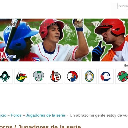
usuario
FOROS
PRONÓSTICOS
EN VIVO
CONTACTO
Ho
icio
»
Foros
»
Jugadores de la serie
» Un abrazo mi gente estoy de vu
oros / Jugadores de la serie