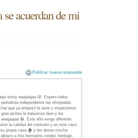
a se acuerdan de mi
Publicar nueva respuesta
 aqui estoy waajaajaa 😝. Espero todos
periodista independiente las olimpiadas
vechar que ya empezó la serie y empezamos
u gran picheo le bateamos bien y les
 waajaajaa 😁. Este año vengo diferente
r la calidad del contrario y en este caso
n su propia casa 🏠 y les deseo mucha
un abrazo a mis hermanos verdes Verdugo,