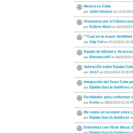
Mexico vs Cuba
Jaliet Alvarez
por
en 17/11/201
Unamosno por el Clásico mund
Kalivre Mazo
por
en 02/11/2014
""Cual es la mayor debilidad 
July Cof
por
en 07/11/2014 10:2
Equipo de béisbol a Veracruz:
Elmonaco94
por
en 06/11/2014 
Valoración sobre Equipo Cuba
Jm17
por
en 05/11/2014 03:28 P
Integración del Team Cuba pa
Elpidio García Gutiérrez
por
en
Facilidades para conformar u
R.mtz
por
en 08/02/2013 01:42 
Me sobra un receptor entre La
Elpidio García Gutiérrez
por
en
Entrevista con Víctor Mesa: E
Elpidio García Gutiérrez
por
en