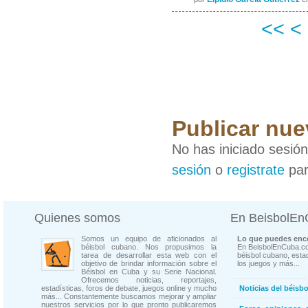
<<
<
Publicar nu
No has iniciado sesió
sesión
o
registrate
par
Quienes somos
En BeisbolE
Somos un equipo de aficionados al
Lo que puedes enco
béisbol cubano. Nos propusimos la
En BeisbolEnCuba.co
tarea de desarrollar esta web con el
béisbol cubano, estad
objetivo de brindar información sobre el
los juegos y más...
Béisbol en Cuba y su Serie Nacional.
Ofrecemos noticias, reportajes,
estadísticas, foros de debate, juegos online y mucho
Noticias del béisb
más... Constantemente buscamos mejorar y ampliar
nuestros servicios por lo que pronto publicaremos