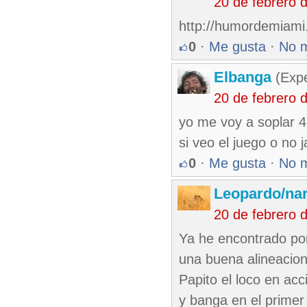
20 de febrero 
http://humordemiami
0
·
Me gusta
·
No 
Elbanga
(Expe
20 de febrero 
yo me voy a soplar 4
si veo el juego o no ja
0
·
Me gusta
·
No 
Leopardo/nar
20 de febrero 
Ya he encontrado por
una buena alineacio
Papito el loco en acc
y banga en el primer 