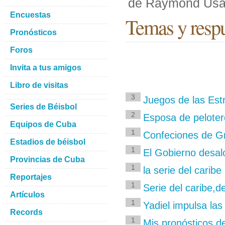
de Raymond Usa
Encuestas
Temas y resp
Pronósticos
Foros
Invita a tus amigos
Libro de visitas
3
Juegos de las Est
Series de Béisbol
2
Esposa de pelote
Equipos de Cuba
1
Confeciones de Gra
Estadios de béisbol
1
El Gobierno desalo
Provincias de Cuba
1
la serie del carib
Reportajes
1
Serie del caribe,d
Artículos
1
Yadiel impulsa la
Records
1
Mis pronósticos d