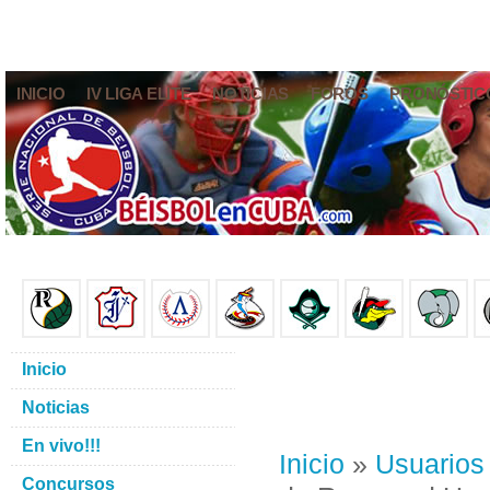
INICIO
IV LIGA ELITE
NOTICIAS
FOROS
PRONÓSTIC
Inicio
Noticias
En vivo!!!
Inicio
»
Usuarios
Concursos