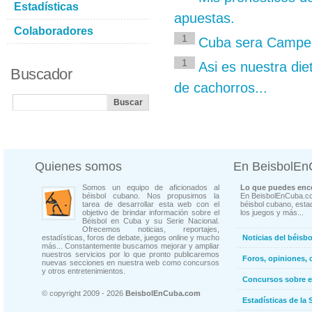
Estadísticas
apuestas.
Colaboradores
1
Cuba sera Campeon
1
Asi es nuestra die
Buscador
de cachorros...
Quienes somos
En BeisbolE
Somos un equipo de aficionados al
Lo que puedes enco
béisbol cubano. Nos propusimos la
En BeisbolEnCuba.co
tarea de desarrollar esta web con el
béisbol cubano, estad
objetivo de brindar información sobre el
los juegos y más...
Béisbol en Cuba y su Serie Nacional.
Ofrecemos noticias, reportajes,
estadísticas, foros de debate, juegos online y mucho
Noticias del béisb
más... Constantemente buscamos mejorar y ampliar
nuestros servicios por lo que pronto publicaremos
Foros, opiniones, 
nuevas secciones en nuestra web como concursos
y otros entretenimientos.
Concursos sobre e
© copyright 2009 - 2026
BeisbolEnCuba.com
Estadísticas de la 