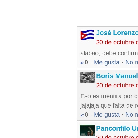
José Lorenzo
20 de octubre 
alabao, debe confirm
0
·
Me gusta
·
No 
Boris Manue
20 de octubre 
Eso es mentira por q
jajajaja que falta d
0
·
Me gusta
·
No 
Panconfilo U
20 de octubre 