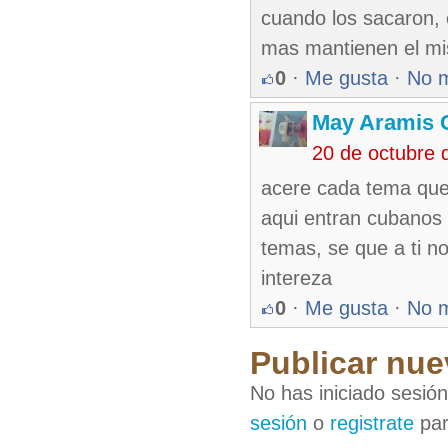
cuando los sacaron, o
mas mantienen el mi
0
·
Me gusta
·
No 
May Aramis 
20 de octubre 
acere cada tema que 
aqui entran cubanos
temas, se que a ti no
intereza
0
·
Me gusta
·
No 
Publicar nue
No has iniciado sesió
sesión
o
registrate
par