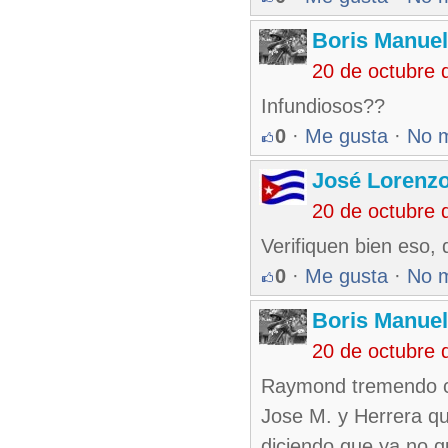
Boris Manue
20 de octubre 
Infundiosos??
0
·
Me gusta
·
No 
José Lorenzo
20 de octubre 
Verifiquen bien eso, 
0
·
Me gusta
·
No 
Boris Manue
20 de octubre 
Raymond tremendo co
Jose M. y Herrera qu
diciendo que ya no qu