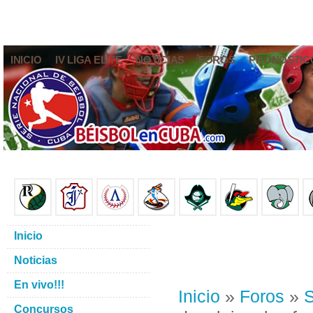
INICIO
IV LIGA ELITE
NOTICIAS
FOROS
PRONÓSTIC
Inicio
Noticias
En vivo!!!
Inicio
»
Foros
»
S
Concursos