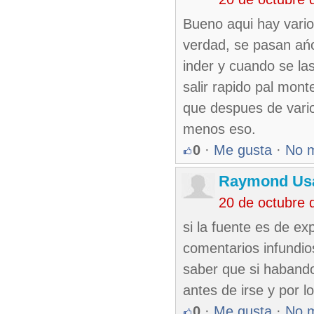
Bueno aqui hay vari
verdad, se pasan ańo
inder y cuando se la
salir rapido pal mont
que despues de vari
menos eso.
0
·
Me gusta
·
No 
Raymond Usa
20 de octubre 
si la fuente es de ex
comentarios infundi
saber que si habando
antes de irse y por l
0
·
Me gusta
·
No 