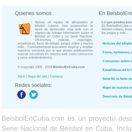
Quienes somos
En BeisbolE
Somos un equipo de aficionados al
Lo que puedes enco
béisbol cubano. Nos propusimos la
En BeisbolEnCuba.co
tarea de desarrollar esta web con el
béisbol cubano, estad
objetivo de brindar información sobre el
los juegos y más...
Béisbol en Cuba y su Serie Nacional.
Ofrecemos noticias, reportajes,
estadísticas, foros de debate, juegos online y mucho
Noticias del béisb
más... Constantemente buscamos mejorar y ampliar
nuestros servicios por lo que pronto publicaremos
Foros, opiniones, 
nuevas secciones en nuestra web como concursos
y otros entretenimientos.
Concursos sobre e
© copyright 2009 - 2026
BeisbolEnCuba.com
Estadísticas de la 
Inicio
|
Mapa del sitio
|
Contacto
Serie 50, la Serie d
Redes sociales:
Mapa de nuestra 
Directorio de Béi
BeisbolEnCuba.com es un proyecto desarr
Serie Nacional de Béisbol en Cuba. Inclui