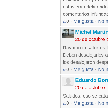
estuvieran delatando
comentarios infundad
0
·
Me gusta
·
No 
Michel Marti
20 de octubre 
Raymond usatorres la
Deben desalojarlos a
los desalojaron despu
0
·
Me gusta
·
No 
Eduardo Bon
20 de octubre 
Saludos, eso se cat
0
·
Me gusta
·
No 