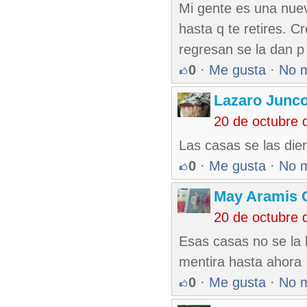
Mi gente es una nuev
hasta q te retires. Cr
regresan se la dan p
0
·
Me gusta
·
No 
Lazaro Junc
20 de octubre 
Las casas se las dier
0
·
Me gusta
·
No 
May Aramis 
20 de octubre 
Esas casas no se la 
mentira hasta ahora
0
·
Me gusta
·
No 