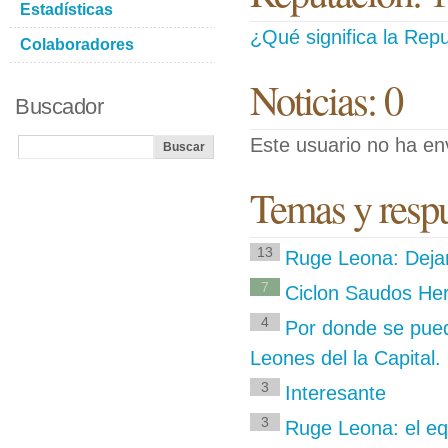
Estadísticas
¿Qué significa la Repu
Colaboradores
Noticias: 0
Buscador
Este usuario no ha env
Temas y respu
13
Ruge Leona: Dejan
7
Ciclon Saudos H
4
Por donde se pued
Leones del la Capital
3
Interesante
3
Ruge Leona: el eq