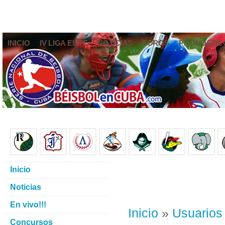
INICIO
IV LIGA ELITE
NOTICIAS
FOROS
PRONÓSTIC
Inicio
Noticias
En vivo!!!
Inicio
»
Usuarios
Concursos