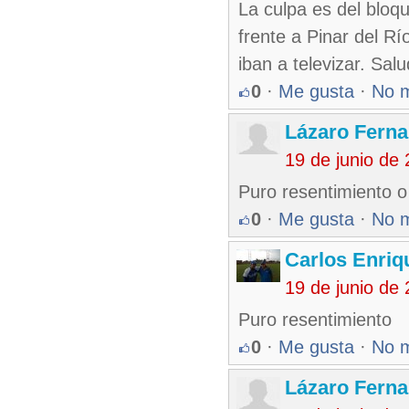
La culpa es del bloq
frente a Pinar del R
iban a televizar. Sal
0
·
Me gusta
·
No 
Lázaro Fern
19 de junio de
Puro resentimiento o
0
·
Me gusta
·
No 
Carlos Enriq
19 de junio de
Puro resentimiento
0
·
Me gusta
·
No 
Lázaro Fern