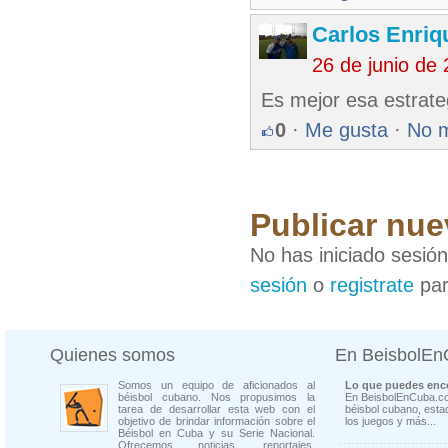
Carlos Enriq
26 de junio de
Es mejor esa estrateg
0
·
Me gusta
·
No 
Publicar nue
No has iniciado sesió
sesión
o
registrate
par
Quienes somos
En BeisbolE
Somos un equipo de aficionados al
Lo que puedes enco
béisbol cubano. Nos propusimos la
En BeisbolEnCuba.co
tarea de desarrollar esta web con el
béisbol cubano, estad
objetivo de brindar información sobre el
los juegos y más...
Béisbol en Cuba y su Serie Nacional.
Ofrecemos noticias, reportajes,