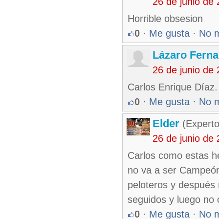
26 de junio de
Horrible obsesion
0
·
Me gusta
·
No 
Lázaro Fern
26 de junio de
Carlos Enrique Díaz.
0
·
Me gusta
·
No 
Elder
(Experto
26 de junio de
Carlos como estas h
no va a ser Campeón
peloteros y despué
seguidos y luego no 
0
·
Me gusta
·
No 