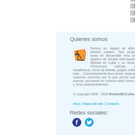
Quienes somos
Somos un equipo de afici
béisbol cubano. Nos prop
tarea de desarrollar esta w
objetivo de brindar informació
Béisbol en Cuba y su Serie 
Ofrecemos noticias, rep
estadísticas, foros de debate, juegos onli
más... Constantemente buscamos mejorar
nuestros servicios por lo que pronto pu
nuevas secciones en nuestra web como 
y otros entretenimientos.
© copyright 2009 - 2026
BeisbolEnCuba
Inicio
|
Mapa del sitio
|
Contacto
Redes sociales: