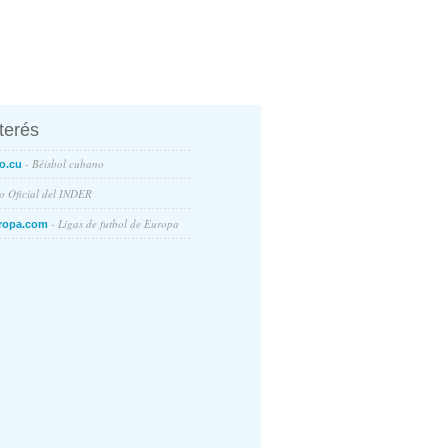
nterés
- Béisbol cubano
o.cu
io Oficial del INDER
- Ligas de futbol de Europa
ropa.com