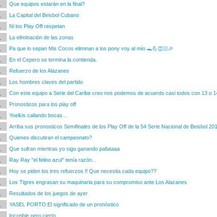
1
Que equipos estarán en la final?
1
La Capital del Beisbol Cubano
1
Ni los Play Off respetan
1
La eliminación de las zonas
1
Pa que lo sepan Mis Cocos eliminan a los pony voy al mío 🐊💪👏🏻🎉
1
En el Cepero se termina la contienda.
1
Refuerzo de los Alazanes
1
Los hombres claves del partido
1
Con este equipo a Serie del Caribe creo nos podemos de acuerdo casi todos con 13 o 14 
1
Pronosticos para los play off
1
Yoelkis callando bocas...
1
Arriba sus pronosticos Semifinales de los Play Off de la 54 Serie Nacional de Beisbol 20
1
Quienes discutiran el campeonato?
1
Que sufran mientras yo sigo ganando pafataaa
1
Ray Ray "el felino azul" tenía razón...
1
Hoy se piden los tres refuerzos !! Que necesita cada equipo??
1
Los Tigres engrasan su maquinaria para su compromiso ante Los Alazanes
1
Resultados de los juegos de ayer
1
YASEL PORTO:El significado de un pronóstico
1
Increible pero cierto