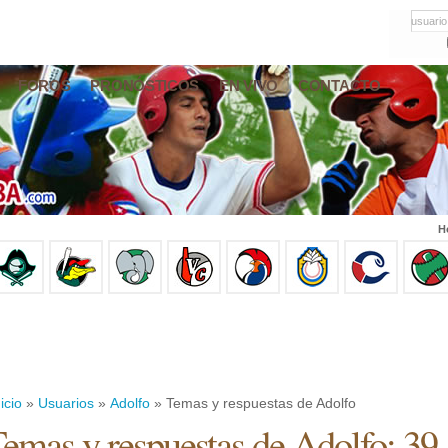
usuario
FOROS
PRONÓSTICOS
EN VIVO
CONTACTO
H
icio
»
Usuarios
»
Adolfo
» Temas y respuestas de Adolfo
emas y respuestas de Adolfo: 39