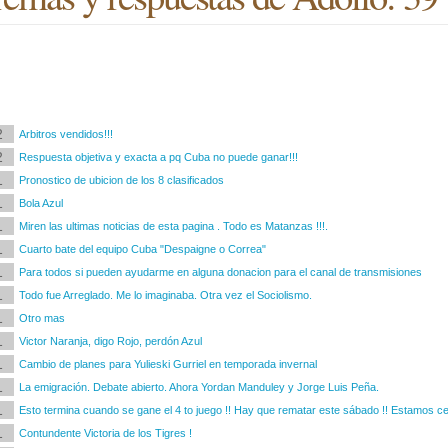
2
Arbitros vendidos!!!
2
Respuesta objetiva y exacta a pq Cuba no puede ganar!!!
1
Pronostico de ubicion de los 8 clasificados
1
Bola Azul
1
Miren las ultimas noticias de esta pagina . Todo es Matanzas !!!.
1
Cuarto bate del equipo Cuba "Despaigne o Correa"
1
Para todos si pueden ayudarme en alguna donacion para el canal de transmisiones
1
Todo fue Arreglado. Me lo imaginaba. Otra vez el Sociolismo.
1
Otro mas
1
Victor Naranja, digo Rojo, perdón Azul
1
Cambio de planes para Yulieski Gurriel en temporada invernal
1
La emigración. Debate abierto. Ahora Yordan Manduley y Jorge Luis Peña.
1
Esto termina cuando se gane el 4 to juego !! Hay que rematar este sábado !! Estamos ce
1
Contundente Victoria de los Tigres !