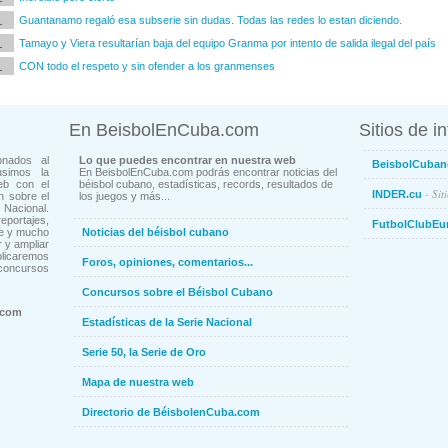
1
Guantanamo regaló esa subserie sin dudas. Todas las redes lo estan diciendo.
1
Tamayo y Viera resultarían baja del equipo Granma por intento de salida ilegal del país
1
CON todo el respeto y sin ofender a los granmenses
En BeisbolEnCuba.com
Sitios de i
onados al
Lo que puedes encontrar en nuestra web
BeisbolCuban
usimos la
En BeisbolEnCuba.com podrás encontrar noticias del
eb con el
béisbol cubano, estadísticas, records, resultados de
- Sit
INDER.cu
n sobre el
los juegos y más...
Nacional.
ortajes,
FutbolClubEu
ne y mucho
Noticias del béisbol cubano
 y ampliar
blicaremos
Foros, opiniones, comentarios...
concursos
Concursos sobre el Béisbol Cubano
.com
Estadísticas de la Serie Nacional
Serie 50, la Serie de Oro
Mapa de nuestra web
Directorio de BéisbolenCuba.com