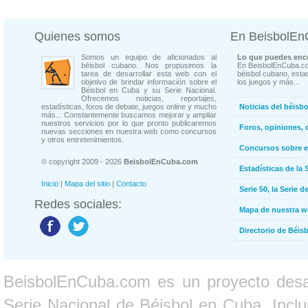
Quienes somos
En BeisbolE
Somos un equipo de aficionados al
Lo que puedes enco
béisbol cubano. Nos propusimos la
En BeisbolEnCuba.co
tarea de desarrollar esta web con el
béisbol cubano, estad
objetivo de brindar información sobre el
los juegos y más...
Béisbol en Cuba y su Serie Nacional.
Ofrecemos noticias, reportajes,
estadísticas, foros de debate, juegos online y mucho
Noticias del béisb
más... Constantemente buscamos mejorar y ampliar
nuestros servicios por lo que pronto publicaremos
Foros, opiniones, 
nuevas secciones en nuestra web como concursos
y otros entretenimientos.
Concursos sobre e
© copyright 2009 - 2026
BeisbolEnCuba.com
Estadísticas de la 
Inicio
|
Mapa del sitio
|
Contacto
Serie 50, la Serie d
Redes sociales:
Mapa de nuestra 
Directorio de Béi
BeisbolEnCuba.com es un proyecto desarr
Serie Nacional de Béisbol en Cuba. Inclui