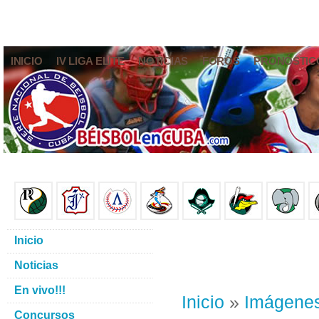
INICIO
IV LIGA ELITE
NOTICIAS
FOROS
PRONÓSTIC
Inicio
Noticias
En vivo!!!
Inicio
»
Imágene
Concursos