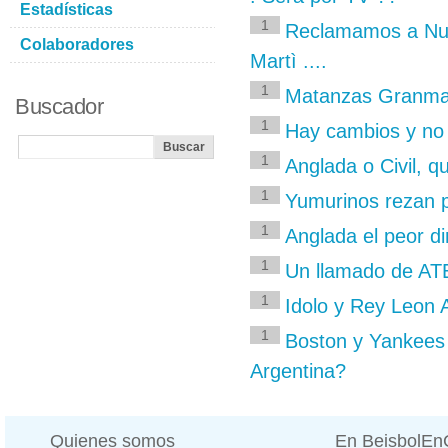
Estadísticas
1
Reclamamos a Nues
Colaboradores
Martì ....
1
Matanzas Granma
Buscador
1
Hay cambios y no 
1
Anglada o Civil, q
1
Yumurinos rezan 
1
Anglada el peor dir
1
Un llamado de ATE
1
Idolo y Rey Leon 
1
Boston y Yankees 
Argentina?
Quienes somos
En BeisbolE