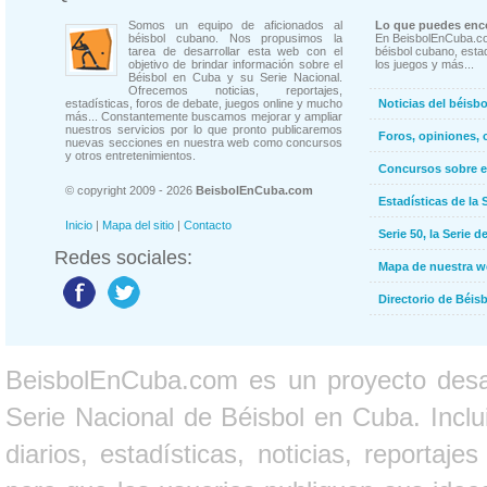
Somos un equipo de aficionados al
Lo que puedes enco
béisbol cubano. Nos propusimos la
En BeisbolEnCuba.co
tarea de desarrollar esta web con el
béisbol cubano, estad
objetivo de brindar información sobre el
los juegos y más...
Béisbol en Cuba y su Serie Nacional.
Ofrecemos noticias, reportajes,
estadísticas, foros de debate, juegos online y mucho
Noticias del béisb
más... Constantemente buscamos mejorar y ampliar
nuestros servicios por lo que pronto publicaremos
Foros, opiniones, 
nuevas secciones en nuestra web como concursos
y otros entretenimientos.
Concursos sobre e
© copyright 2009 - 2026
BeisbolEnCuba.com
Estadísticas de la 
Inicio
|
Mapa del sitio
|
Contacto
Serie 50, la Serie d
Redes sociales:
Mapa de nuestra 
Directorio de Béi
BeisbolEnCuba.com es un proyecto desarr
Serie Nacional de Béisbol en Cuba. Inclui
diarios, estadísticas, noticias, report