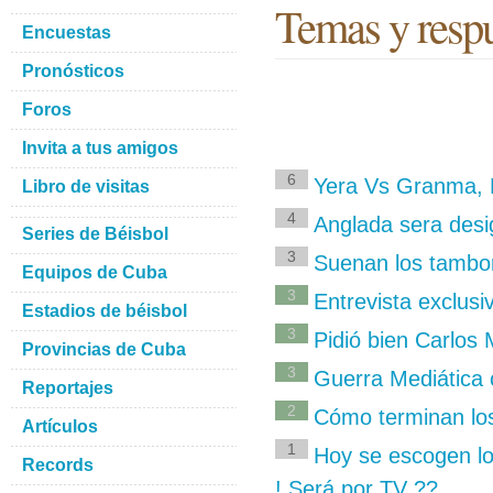
Temas y respu
Encuestas
Pronósticos
Foros
Invita a tus amigos
6
Yera Vs Granma, L
Libro de visitas
4
Anglada sera des
Series de Béisbol
3
Suenan los tambore
Equipos de Cuba
3
Entrevista exclusi
Estadios de béisbol
3
Pidió bien Carlos 
Provincias de Cuba
3
Guerra Mediática 
Reportajes
2
Cómo terminan los
Artículos
1
Hoy se escogen lo
Records
! Será por TV ??