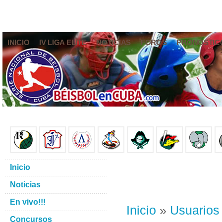
INICIO
IV LIGA ELITE
NOTICIAS
FOROS
PRONÓSTIC
Inicio
Noticias
En vivo!!!
Inicio
»
Usuarios
Concursos