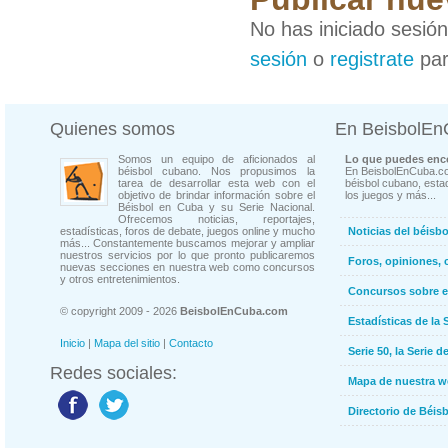
No has iniciado sesió
sesión
o
registrate
par
Quienes somos
En BeisbolE
Somos un equipo de aficionados al
Lo que puedes enco
béisbol cubano. Nos propusimos la
En BeisbolEnCuba.co
tarea de desarrollar esta web con el
béisbol cubano, estad
objetivo de brindar información sobre el
los juegos y más...
Béisbol en Cuba y su Serie Nacional.
Ofrecemos noticias, reportajes,
estadísticas, foros de debate, juegos online y mucho
Noticias del béisb
más... Constantemente buscamos mejorar y ampliar
nuestros servicios por lo que pronto publicaremos
Foros, opiniones, 
nuevas secciones en nuestra web como concursos
y otros entretenimientos.
Concursos sobre e
© copyright 2009 - 2026
BeisbolEnCuba.com
Estadísticas de la 
Inicio
|
Mapa del sitio
|
Contacto
Serie 50, la Serie d
Redes sociales:
Mapa de nuestra 
Directorio de Béi