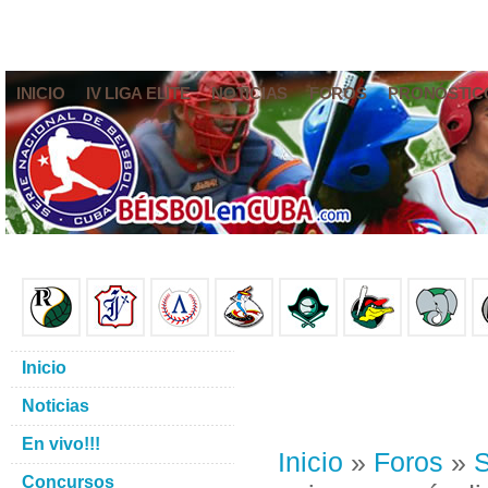
INICIO
IV LIGA ELITE
NOTICIAS
FOROS
PRONÓSTIC
Inicio
Noticias
En vivo!!!
Inicio
»
Foros
»
S
Concursos