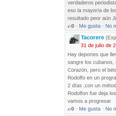
verdaderos periodist
eso la mayoría de lo
resultado peor aún Ju
0
·
Me gusta
·
No 
Tacorere
(Exp
31 de julio de
Hay deportes que lle
sangre los cubanos, 
Corazón, pero el béi
Rodolfo en un progr
2 días ,con un métod
Rodolfon fue deja lo
vamos a progresar
0
·
Me gusta
·
No 