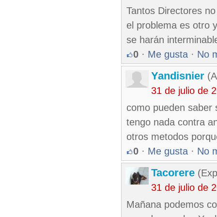
Tantos Directores no
el problema es otro 
se harán interminable
0
·
Me gusta
·
No 
Yandisnier
(A
31 de julio de
como pueden saber si
tengo nada contra an
otros metodos porque
0
·
Me gusta
·
No 
Tacorere
(Exp
31 de julio de
Mañana podemos con