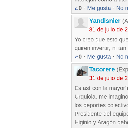
0
·
Me gusta
·
No 
Yandisnier
(A
31 de julio de
Yo creo que esto que
quiren invertir, ni tan
0
·
Me gusta
·
No 
Tacorere
(Exp
31 de julio de
Es así con la mayorí
Urquiola, me imagin
los deportes colecti
Presidente del equipo
Higinio y Aragón deb