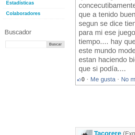
Estadísticas
concecutibamente
que a tenido buen
Colaboradores
segun se dice ti
Buscador
para mi ese juego
tiempo.... hay qu
este mundo moder
estan haciendo bi
que si podía....
0
·
Me gusta
·
No m
Tacorere
(Exp