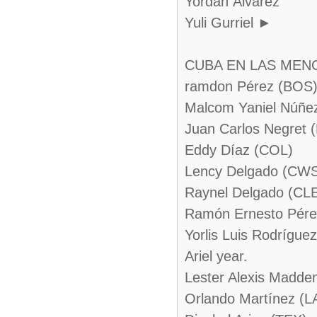
Yordan Álvarez
Yuli Gurriel ►
CUBA EN LAS MEN
ramdon Pérez (BOS
Malcom Yaniel Núñe
Juan Carlos Negret 
Eddy Díaz (COL)
Lency Delgado (CW
Raynel Delgado (CL
Ramón Ernesto Pére
Yorlis Luis Rodrígue
Ariel year.
Lester Alexis Madde
Orlando Martínez (L