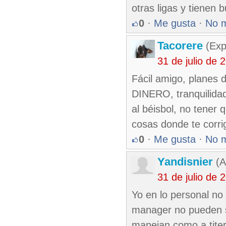
otras ligas y tienen 
0
·
Me gusta
·
No 
Tacorere
(Exp
31 de julio de
Fácil amigo, planes 
DINERO, tranquilidad 
al béisbol, no tener 
cosas donde te corri
0
·
Me gusta
·
No 
Yandisnier
(A
31 de julio de
Yo en lo personal no
manager no pueden se
manejan como a titer