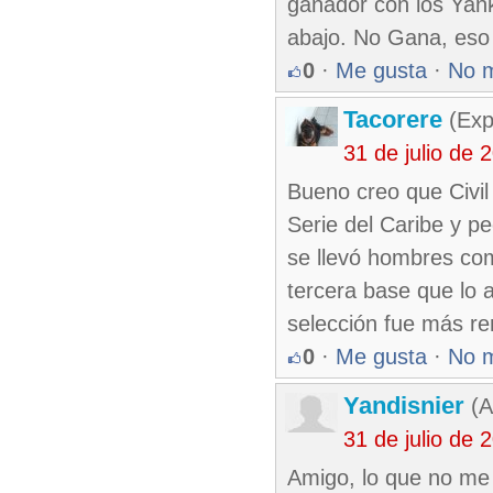
ganador con los Yank
abajo. No Gana, eso
0
·
Me gusta
·
No 
Tacorere
(Exp
31 de julio de
Bueno creo que Civil
Serie del Caribe y p
se llevó hombres com
tercera base que lo
selección fue más re
0
·
Me gusta
·
No 
Yandisnier
(A
31 de julio de
Amigo, lo que no me 