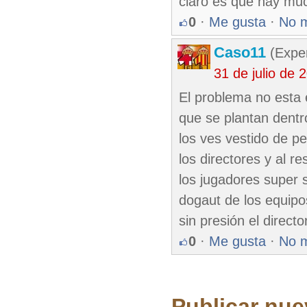
claro es que hay muc
0
·
Me gusta
·
No 
Caso11
(Exper
31 de julio de
El problema no esta e
que se plantan dentr
los ves vestido de p
los directores y al r
los jugadores super s
dogaut de los equipos
sin presión el directo
0
·
Me gusta
·
No 
Publicar nue