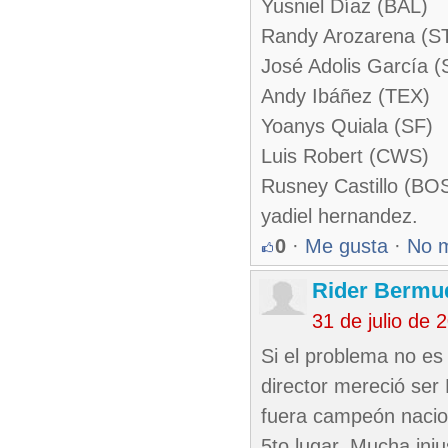
Yusniel Díaz (BAL)
Randy Arozarena (S
José Adolis García (
Andy Ibáñez (TEX)
Yoanys Quiala (SF)
Luis Robert (CWS)
Rusney Castillo (BO
yadiel hernandez.
0
·
Me gusta
·
No 
Rider Bermud
31 de julio de
Si el problema no es
director mereció ser 
fuera campeón nacion
5to lugar. Mucha injus