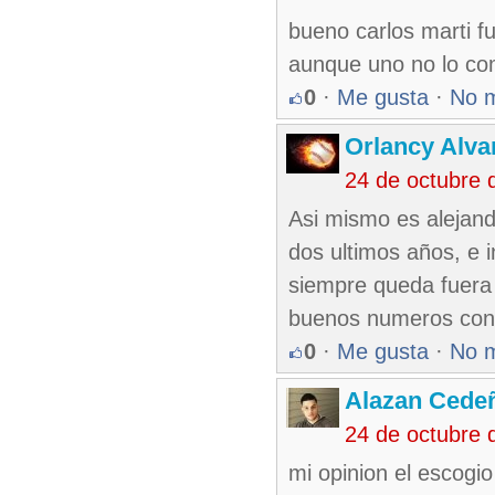
bueno carlos marti fue
aunque uno no lo com
0
·
Me gusta
·
No 
Orlancy Alva
24 de octubre 
Asi mismo es alejand
dos ultimos años, e i
siempre queda fuera
buenos numeros con S
0
·
Me gusta
·
No 
Alazan Cede
24 de octubre 
mi opinion el escog