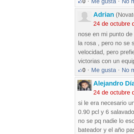
0
·
Me gusta
·
No 
Adrian
(Novat
24 de octubre 
nose en mi punto de 
la rosa , pero no se
velocidad, pero prefi
victorias con un equ
0
·
Me gusta
·
No 
Alejandro Dí
24 de octubre 
si le era necesario u
0.90 pcl y 6 salavad
no se pq nadie lo es
bateador y el año pa