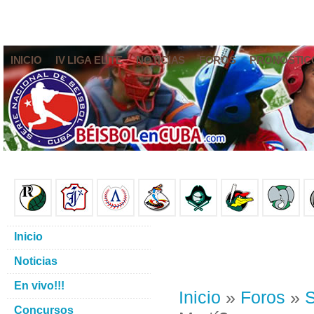
INICIO
IV LIGA ELITE
NOTICIAS
FOROS
PRONÓSTIC
Inicio
Noticias
En vivo!!!
Inicio
»
Foros
»
S
Concursos