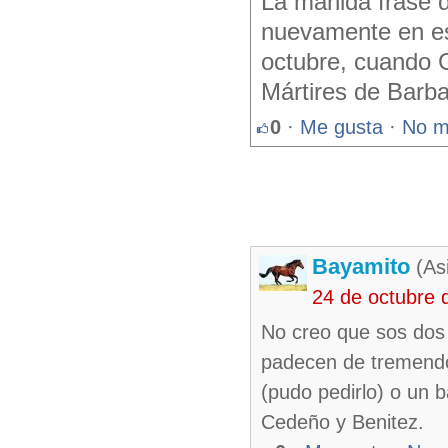
La manida frase de
nuevamente en est
octubre, cuando 
Mártires de Barba
0
·
Me gusta
·
No m
Bayamito
(As
24 de octubre 
No creo que sos dos
padecen de tremendo 
(pudo pedirlo) o un 
Cedeño y Benitez.