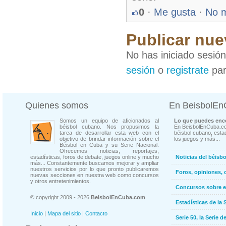
0
·
Me gusta
·
No 
Publicar nue
No has iniciado sesió
sesión
o
registrate
par
Quienes somos
En BeisbolE
Somos un equipo de aficionados al
Lo que puedes enco
béisbol cubano. Nos propusimos la
En BeisbolEnCuba.co
tarea de desarrollar esta web con el
béisbol cubano, estad
objetivo de brindar información sobre el
los juegos y más...
Béisbol en Cuba y su Serie Nacional.
Ofrecemos noticias, reportajes,
estadísticas, foros de debate, juegos online y mucho
Noticias del béisb
más... Constantemente buscamos mejorar y ampliar
nuestros servicios por lo que pronto publicaremos
Foros, opiniones, 
nuevas secciones en nuestra web como concursos
y otros entretenimientos.
Concursos sobre e
© copyright 2009 - 2026
BeisbolEnCuba.com
Estadísticas de la 
Inicio
|
Mapa del sitio
|
Contacto
Serie 50, la Serie d