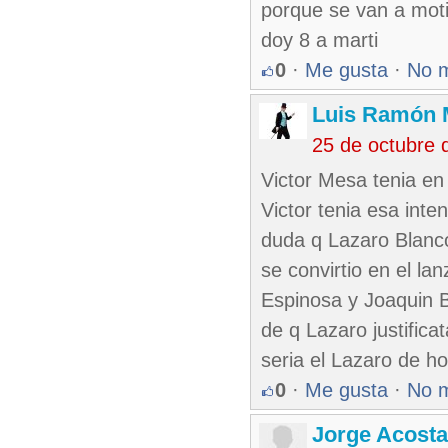
porque se van a moti
doy 8 a marti
0
·
Me gusta
·
No 
Luis Ramón 
25 de octubre 
Victor Mesa tenia en
Victor tenia esa int
duda q Lazaro Blanc
se convirtio en el l
Espinosa y Joaquin B
de q Lazaro justifica
seria el Lazaro de ho
0
·
Me gusta
·
No 
Jorge Acosta