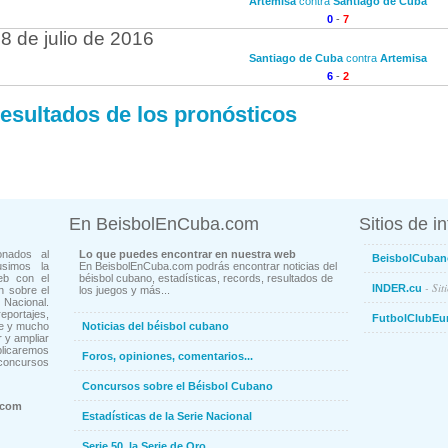
Artemisa
contra
Santiago de Cuba
0
-
7
8 de julio de 2016
Santiago de Cuba
contra
Artemisa
6
-
2
esultados de los pronósticos
En BeisbolEnCuba.com
Sitios de i
onados al
Lo que puedes encontrar en nuestra web
BeisbolCuban
usimos la
En BeisbolEnCuba.com podrás encontrar noticias del
eb con el
béisbol cubano, estadísticas, records, resultados de
- Sit
INDER.cu
n sobre el
los juegos y más...
Nacional.
ortajes,
FutbolClubEu
ne y mucho
Noticias del béisbol cubano
 y ampliar
blicaremos
Foros, opiniones, comentarios...
concursos
Concursos sobre el Béisbol Cubano
.com
Estadísticas de la Serie Nacional
Serie 50, la Serie de Oro