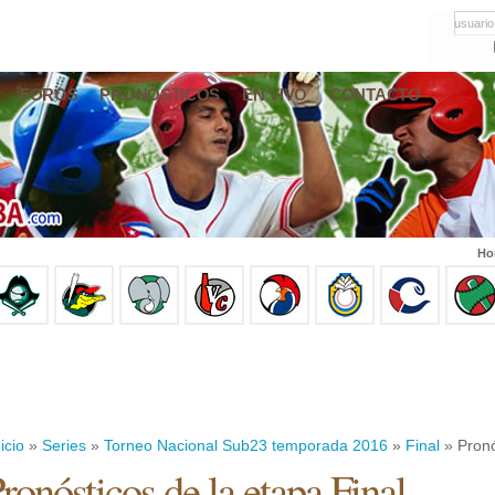
usuario
FOROS
PRONÓSTICOS
EN VIVO
CONTACTO
Ho
icio
»
Series
»
Torneo Nacional Sub23 temporada 2016
»
Final
» Pronó
ronósticos de la etapa Final