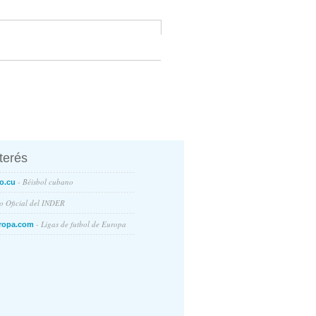
nterés
- Béisbol cubano
o.cu
io Oficial del INDER
- Ligas de futbol de Europa
ropa.com