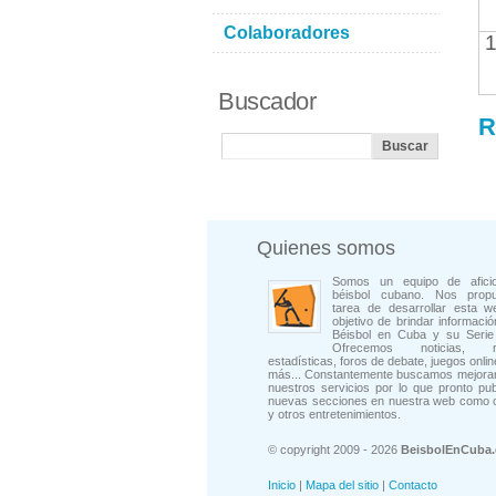
Colaboradores
1
Buscador
R
Quienes somos
Somos un equipo de afici
béisbol cubano. Nos prop
tarea de desarrollar esta w
objetivo de brindar informació
Béisbol en Cuba y su Serie 
Ofrecemos noticias, rep
estadísticas, foros de debate, juegos onli
más... Constantemente buscamos mejorar
nuestros servicios por lo que pronto pu
nuevas secciones en nuestra web como 
y otros entretenimientos.
© copyright 2009 - 2026
BeisbolEnCuba
Inicio
|
Mapa del sitio
|
Contacto