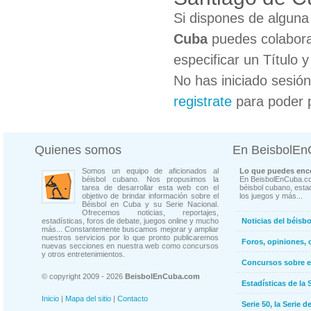
Si dispones de algun
Cuba
puedes colabora
especificar un Título 
No has iniciado sesió
registrate
para poder 
Quienes somos
En BeisbolE
Somos un equipo de aficionados al
Lo que puedes enco
béisbol cubano. Nos propusimos la
En BeisbolEnCuba.co
tarea de desarrollar esta web con el
béisbol cubano, estad
objetivo de brindar información sobre el
los juegos y más...
Béisbol en Cuba y su Serie Nacional.
Ofrecemos noticias, reportajes,
estadísticas, foros de debate, juegos online y mucho
Noticias del béisb
más... Constantemente buscamos mejorar y ampliar
nuestros servicios por lo que pronto publicaremos
Foros, opiniones, 
nuevas secciones en nuestra web como concursos
y otros entretenimientos.
Concursos sobre e
© copyright 2009 - 2026
BeisbolEnCuba.com
Estadísticas de la 
Inicio
|
Mapa del sitio
|
Contacto
Serie 50, la Serie d