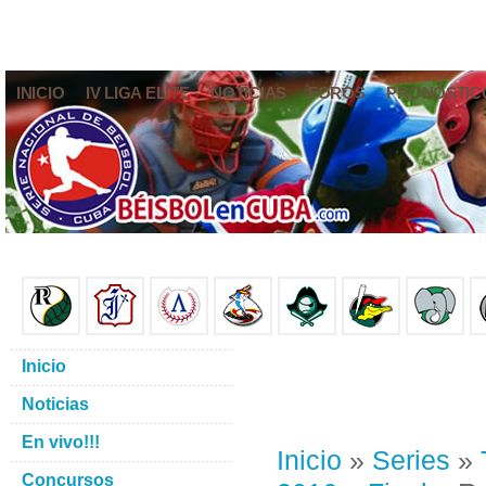
INICIO
IV LIGA ELITE
NOTICIAS
FOROS
PRONÓSTIC
Inicio
Noticias
En vivo!!!
Inicio
»
Series
»
Concursos