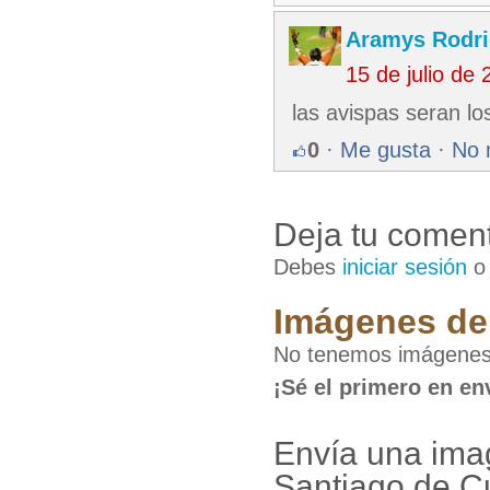
Aramys Rodri
15 de julio de
las avispas seran l
0
·
Me gusta
·
No 
Deja tu coment
Debes
iniciar sesión
Imágenes de 
No tenemos imágenes 
¡Sé el primero en en
Envía una ima
Santiago de C