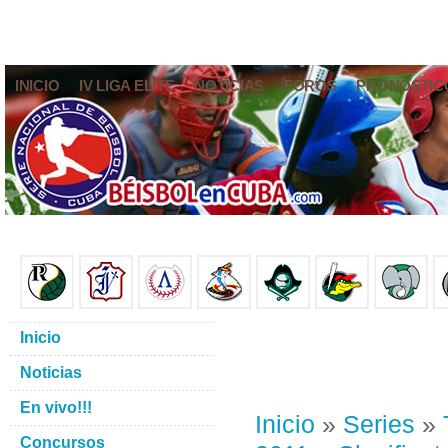
INICIO
IV LIGA ELITE
NOTICIAS
FOROS
PRONÓSTIC
Inicio
Noticias
En vivo!!!
Inicio
»
Series
»
Concursos