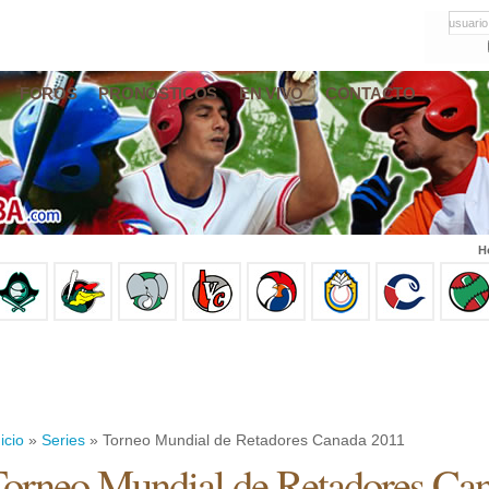
usuario
FOROS
PRONÓSTICOS
EN VIVO
CONTACTO
H
icio
»
Series
» Torneo Mundial de Retadores Canada 2011
orneo Mundial de Retadores Ca