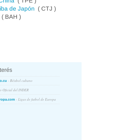
 China
( TPE )
iba de Japón
( CTJ )
( BAH )
nterés
- Béisbol cubano
o.cu
io Oficial del INDER
- Ligas de futbol de Europa
ropa.com