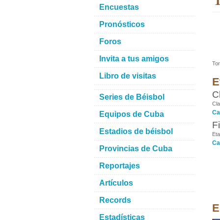
Encuestas
Pronósticos
Foros
Invita a tus amigos
Tor
Libro de visitas
E
Cl
Series de Béisbol
Cla
Ca
Equipos de Cuba
F
Estadios de béisbol
Eta
Ca
Provincias de Cuba
Reportajes
Artículos
Records
E
Estadísticas