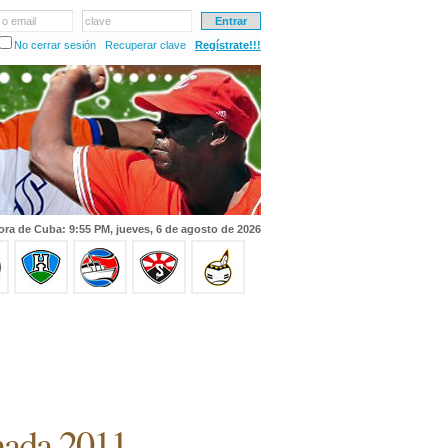
 o email
clave
No cerrar sesión
Recuperar clave
Regístrate!!!
ora de Cuba: 9:55 PM, jueves, 6 de agosto de 2026
nada 2011