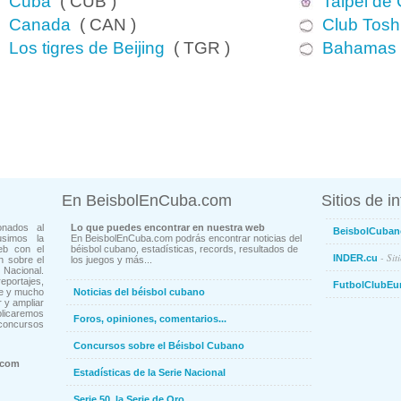
Cuba
( CUB )
Taipei de
Canada
( CAN )
Club Tosh
Los tigres de Beijing
( TGR )
Bahamas
En BeisbolEnCuba.com
Sitios de i
onados al
Lo que puedes encontrar en nuestra web
BeisbolCuban
usimos la
En BeisbolEnCuba.com podrás encontrar noticias del
eb con el
béisbol cubano, estadísticas, records, resultados de
- Sit
INDER.cu
n sobre el
los juegos y más...
Nacional.
ortajes,
FutbolClubEu
ne y mucho
Noticias del béisbol cubano
 y ampliar
blicaremos
Foros, opiniones, comentarios...
concursos
Concursos sobre el Béisbol Cubano
.com
Estadísticas de la Serie Nacional
Serie 50, la Serie de Oro