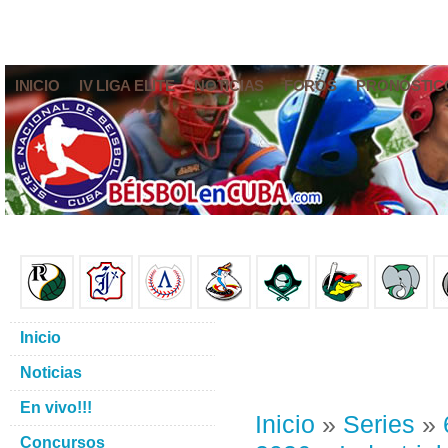
INICIO
IV LIGA ELITE
NOTICIAS
FOROS
PRONÓSTIC
Inicio
Noticias
En vivo!!!
Inicio
»
Series
»
Concursos