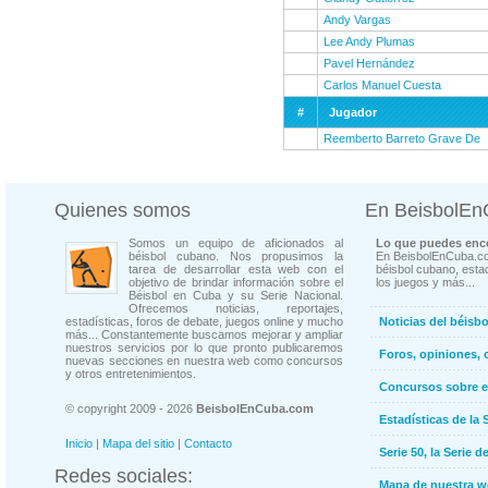
Andy Vargas
Lee Andy Plumas
Pavel Hernández
Carlos Manuel Cuesta
#
Jugador
Reemberto Barreto Grave De
Quienes somos
En BeisbolE
Somos un equipo de aficionados al
Lo que puedes enco
béisbol cubano. Nos propusimos la
En BeisbolEnCuba.co
tarea de desarrollar esta web con el
béisbol cubano, estad
objetivo de brindar información sobre el
los juegos y más...
Béisbol en Cuba y su Serie Nacional.
Ofrecemos noticias, reportajes,
estadísticas, foros de debate, juegos online y mucho
Noticias del béisb
más... Constantemente buscamos mejorar y ampliar
nuestros servicios por lo que pronto publicaremos
Foros, opiniones, 
nuevas secciones en nuestra web como concursos
y otros entretenimientos.
Concursos sobre e
© copyright 2009 - 2026
BeisbolEnCuba.com
Estadísticas de la 
Inicio
|
Mapa del sitio
|
Contacto
Serie 50, la Serie d
Redes sociales:
Mapa de nuestra 