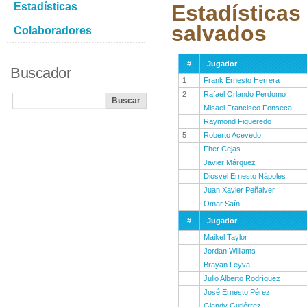
Estadísticas
Estadísticas
salvados
Colaboradores
#
Jugador
Buscador
1
Frank Ernesto Herrera
2
Rafael Orlando Perdomo
Misael Francisco Fonseca
Raymond Figueredo
5
Roberto Acevedo
Fher Cejas
Javier Márquez
Diosvel Ernesto Nápoles
Juan Xavier Peñalver
Omar Saín
#
Jugador
Maikel Taylor
Jordan Williams
Brayan Leyva
Julio Alberto Rodríguez
José Ernesto Pérez
Giandy Gutiérrez