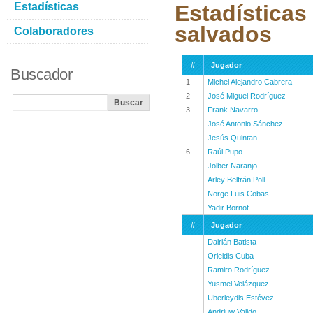
Estadísticas
Estadísticas
salvados
Colaboradores
#
Jugador
Buscador
1
Michel Alejandro Cabrera
2
José Miguel Rodríguez
3
Frank Navarro
José Antonio Sánchez
Jesús Quintan
6
Raúl Pupo
Jolber Naranjo
Arley Beltrán Poll
Norge Luis Cobas
Yadir Bornot
#
Jugador
Dairián Batista
Orleidis Cuba
Ramiro Rodríguez
Yusmel Velázquez
Uberleydis Estévez
Andriuw Valido