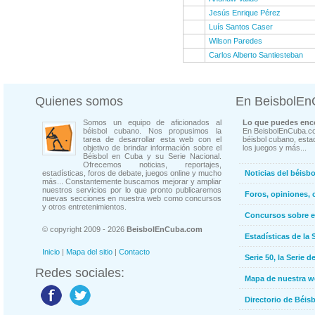
Jesús Enrique Pérez
Luís Santos Caser
Wilson Paredes
Carlos Alberto Santiesteban
Quienes somos
En BeisbolE
Somos un equipo de aficionados al
Lo que puedes enco
béisbol cubano. Nos propusimos la
En BeisbolEnCuba.co
tarea de desarrollar esta web con el
béisbol cubano, estad
objetivo de brindar información sobre el
los juegos y más...
Béisbol en Cuba y su Serie Nacional.
Ofrecemos noticias, reportajes,
estadísticas, foros de debate, juegos online y mucho
Noticias del béisb
más... Constantemente buscamos mejorar y ampliar
nuestros servicios por lo que pronto publicaremos
Foros, opiniones, 
nuevas secciones en nuestra web como concursos
y otros entretenimientos.
Concursos sobre e
© copyright 2009 - 2026
BeisbolEnCuba.com
Estadísticas de la 
Inicio
|
Mapa del sitio
|
Contacto
Serie 50, la Serie d
Redes sociales:
Mapa de nuestra 
Directorio de Béi