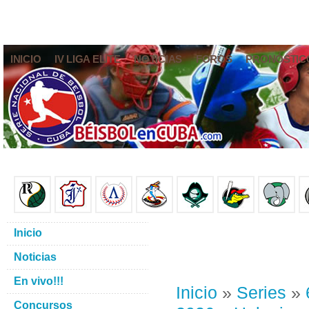
INICIO
IV LIGA ELITE
NOTICIAS
FOROS
PRONÓSTIC
Inicio
Noticias
En vivo!!!
Inicio
»
Series
»
Concursos