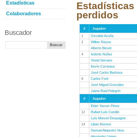
Estadísticas
Estadísticas
perdidos
Colaboradores
#
Jugador
Buscador
1
Osvaldo Acuña
2
Wilber Reyna
Alberto Bisset
4
Isdenis Nuñez
Yosiel Serrano
Kevín Corneaux
José Carlos Barbosa
8
Carlos Font
José Miguel González
Jaime Raúl Pelegrín
#
Jugador
Eider Yasser Pérez
12
Rafael Luís Castillo
Luís Manuel Despaigne
14
Liban Moreno
Samuel Alejandro Vera
Alexander Llanes