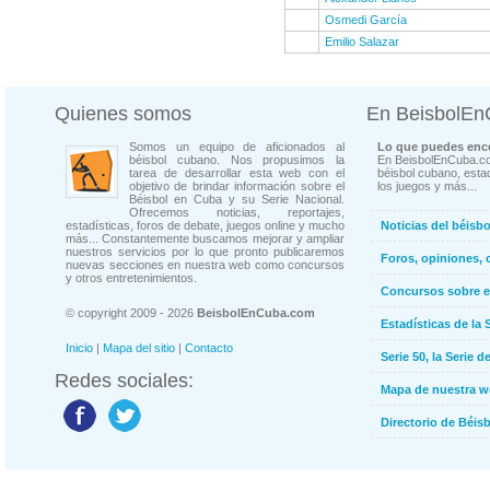
Osmedi García
Emilio Salazar
Quienes somos
En BeisbolE
Somos un equipo de aficionados al
Lo que puedes enco
béisbol cubano. Nos propusimos la
En BeisbolEnCuba.co
tarea de desarrollar esta web con el
béisbol cubano, estad
objetivo de brindar información sobre el
los juegos y más...
Béisbol en Cuba y su Serie Nacional.
Ofrecemos noticias, reportajes,
estadísticas, foros de debate, juegos online y mucho
Noticias del béisb
más... Constantemente buscamos mejorar y ampliar
nuestros servicios por lo que pronto publicaremos
Foros, opiniones, 
nuevas secciones en nuestra web como concursos
y otros entretenimientos.
Concursos sobre e
© copyright 2009 - 2026
BeisbolEnCuba.com
Estadísticas de la 
Inicio
|
Mapa del sitio
|
Contacto
Serie 50, la Serie d
Redes sociales:
Mapa de nuestra 
Directorio de Béi