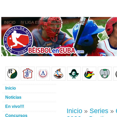
INICIO
IV LIGA ELITE
NOTICIAS
FOROS
PRONÓSTIC
Inicio
Noticias
En vivo!!!
Inicio
»
Series
»
Concursos