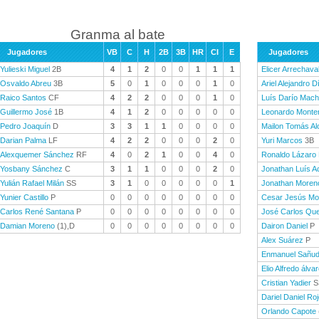
Granma al bate
Jugadores
VB
C
H
2B
3B
HR
CI
E
Jugadores
Yulieski Miguel
2B
4
1
2
0
0
1
1
1
Elicer Arrechava
Osvaldo Abreu
3B
5
0
1
0
0
0
1
0
Ariel Alejandro D
Raico Santos
CF
4
2
2
0
0
0
1
0
Luís Darío Mac
Guillermo José
1B
4
1
2
0
0
0
0
0
Leonardo Monte
Pedro Joaquín
D
3
3
1
1
0
0
0
0
Mailon Tomás Al
Darian Palma
LF
4
2
2
0
0
0
2
0
Yuri Marcos
3B
Alexquemer Sánchez
RF
4
0
2
1
0
0
4
0
Ronaldo Lázaro
Yosbany Sánchez
C
3
1
1
0
0
0
2
0
Jonathan Luís A
Yulián Rafael Milán
SS
3
1
0
0
0
0
0
1
Jonathan Moren
Yunier Castillo
P
0
0
0
0
0
0
0
0
Cesar Jesús Mo
Carlos René Santana
P
0
0
0
0
0
0
0
0
José Carlos Qu
Damian Moreno
(1),D
0
0
0
0
0
0
0
0
Dairon Daniel
P
Alex Suárez
P
Enmanuel Sañu
Elio Alfredo álva
Cristian Yadier
S
Dariel Daniel Ro
Orlando Capote