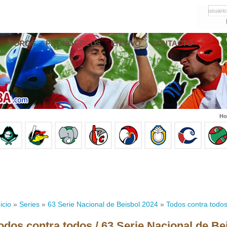
usuario
FOROS
PRONÓSTICOS
EN VIVO
CONTACTO
Ho
icio
»
Series
»
63 Serie Nacional de Beisbol 2024
»
Todos contra todo
odos contra todos / 63 Serie Nacional de Be