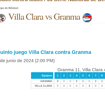
ego de Béisbol
:
Villa Clara vs Granma
uinto juego Villa Clara contra Granma
 de junio de 2024
(2:00 PM)
Granma 11, Villa Clara 
Equipos
1
2
3
4
5
6
7
8
GRANMA
4
0
0
2
1
0
3
1
VILLA CLARA
0
0
0
0
0
3
0
0