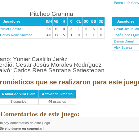
Pedro Luís Cha
Pitcheo Granma
Jugadores
INN
VB
H
C
CL
SO
BB
DB
Jugadores
Yunier Castillo
5.0
19
4
3
1
5
5
0
Cesar Jesús Mo
Carlos René Santana
4.0
17
5
1
0
3
1
0
José Carlos Qu
Dairon Daniel
Alex Suárez
anó: Yunier Castillo Jeréz
erdió: Cesar Jesús Morales Rodríguez
alvó: Carlos René Santana Satiesteban
ronósticos que se realizaron para este jueg
A favor de Villa Clara
A favor de Granma
5
usuarios
46
usuarios
 Comentarios de este juego:
No hay comentarios de este juego
¡Sé el primero en comentar!