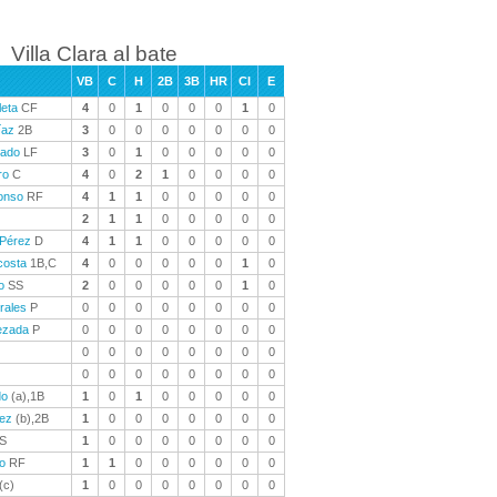
Villa Clara al bate
VB
C
H
2B
3B
HR
CI
E
leta
CF
4
0
1
0
0
0
1
0
íaz
2B
3
0
0
0
0
0
0
0
hado
LF
3
0
1
0
0
0
0
0
ro
C
4
0
2
1
0
0
0
0
onso
RF
4
1
1
0
0
0
0
0
2
1
1
0
0
0
0
0
 Pérez
D
4
1
1
0
0
0
0
0
costa
1B,C
4
0
0
0
0
0
1
0
o
SS
2
0
0
0
0
0
1
0
rales
P
0
0
0
0
0
0
0
0
ezada
P
0
0
0
0
0
0
0
0
0
0
0
0
0
0
0
0
0
0
0
0
0
0
0
0
do
(a),1B
1
0
1
0
0
0
0
0
rez
(b),2B
1
0
0
0
0
0
0
0
S
1
0
0
0
0
0
0
0
jo
RF
1
1
0
0
0
0
0
0
(c)
1
0
0
0
0
0
0
0