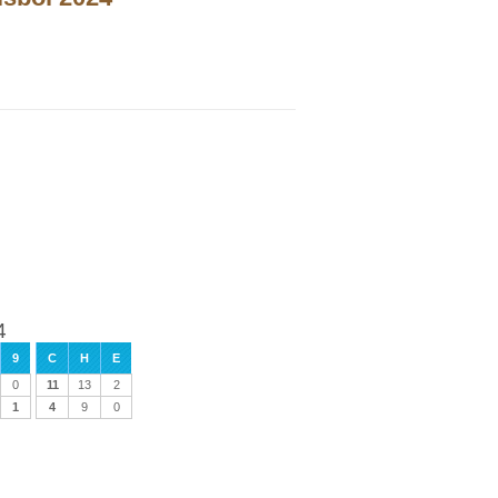
4
9
C
H
E
0
11
13
2
1
4
9
0