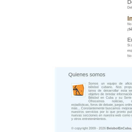
D
De
I
No 
¡S
E
Si 
esp
No 
Quienes somos
Somos un equipo de afici
béisbol cubano. Nos prop
tarea de desarrollar esta w
objetivo de brindar informació
Béisbol en Cuba y su Serie 
Ofrecemos noticias, rep
estadísticas, foros de debate, juegos onli
más... Constantemente buscamos mejorar
nuestros servicios por lo que pronto pu
nuevas secciones en nuestra web como 
y otros entretenimientos.
© copyright 2009 - 2026
BeisbolEnCuba