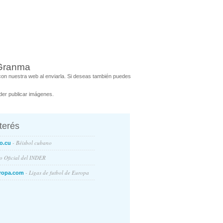
 Granma
on nuestra web al enviarla. Si deseas también puedes
er publicar imágenes.
nterés
- Béisbol cubano
o.cu
io Oficial del INDER
- Ligas de futbol de Europa
ropa.com