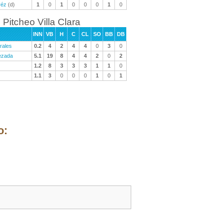
véz
(d)
1
0
1
0
0
0
1
0
Pitcheo Villa Clara
INN
VB
H
C
CL
SO
BB
DB
rales
0.2
4
2
4
4
0
3
0
ezada
5.1
19
8
4
4
2
0
2
1.2
8
3
3
3
1
1
0
1.1
3
0
0
0
1
0
1
o: