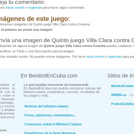
eja tu comentario:
bes
iniciar sesión
o
registrate
para hacer algún comentario.
mágenes de este juego:
tenemos imágenes de Quinto juego Villa Clara contra Granma
é el primero en enviar una imagen!
nvía una imagen de Quinto juego Villa Clara contra
dispones de alguna imagen de
Quinto juego Villa Clara contra Granma
puedes colaborar c
ecificar un Título y una Descripción para la imagen.
has iniciado sesión. No puedes enviar imágenes. Por favor
inicia sesión
o
registrate
para pod
En BeisbolEnCuba.com
Sitios de i
onados al
Lo que puedes encontrar en nuestra web
BeisbolCuban
usimos la
En BeisbolEnCuba.com podrás encontrar noticias del
eb con el
béisbol cubano, estadísticas, records, resultados de
- Sit
INDER.cu
n sobre el
los juegos y más...
Nacional.
ortajes,
FutbolClubEu
ne y mucho
Noticias del béisbol cubano
 y ampliar
blicaremos
Foros, opiniones, comentarios...
concursos
Concursos sobre el Béisbol Cubano
.com
Estadísticas de la Serie Nacional