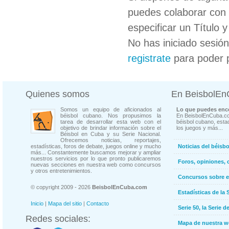
puedes colaborar con 
especificar un Título 
No has iniciado sesió
registrate
para poder 
Quienes somos
En BeisbolE
Somos un equipo de aficionados al
Lo que puedes enco
béisbol cubano. Nos propusimos la
En BeisbolEnCuba.co
tarea de desarrollar esta web con el
béisbol cubano, estad
objetivo de brindar información sobre el
los juegos y más...
Béisbol en Cuba y su Serie Nacional.
Ofrecemos noticias, reportajes,
estadísticas, foros de debate, juegos online y mucho
Noticias del béisb
más... Constantemente buscamos mejorar y ampliar
nuestros servicios por lo que pronto publicaremos
Foros, opiniones, 
nuevas secciones en nuestra web como concursos
y otros entretenimientos.
Concursos sobre e
© copyright 2009 - 2026
BeisbolEnCuba.com
Estadísticas de la 
Inicio
|
Mapa del sitio
|
Contacto
Serie 50, la Serie d
Redes sociales:
Mapa de nuestra 