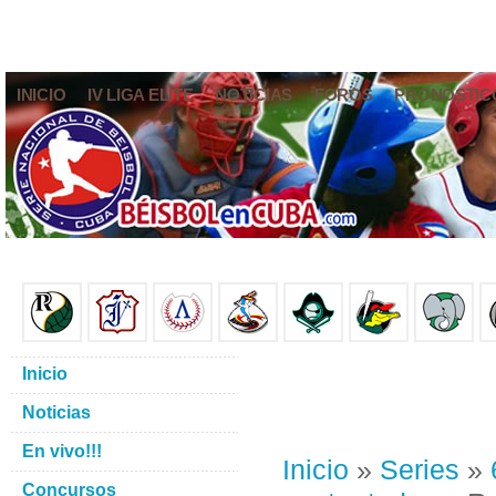
INICIO
IV LIGA ELITE
NOTICIAS
FOROS
PRONÓSTIC
Inicio
Noticias
En vivo!!!
Inicio
»
Series
»
Concursos