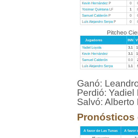
Kevin Hernández
P
0
Yosimar Quintana
LF
1
Samuel Calderón
P
0
Luís Alejandro Serpa
P
0
Pitcheo Ci
Jugadores
INN
V
Yadiel Loyola
3.1
1
Kevin Hernández
3.1
1
Samuel Calderón
0.0
Luís Alejandro Serpa
1.1
Ganó: Leandro
Perdió: Yadiel
Salvó: Alberto
Pronósticos 
A favor de Las Tunas
A favor 