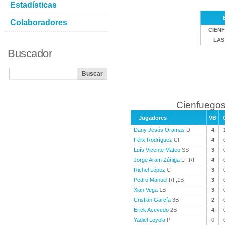
Estadísticas
Colaboradores
CIEN
LAS
Buscador
Cienfuegos
Jugadores
VB
Dany Jesús Oramas
D
4
Félix Rodríguez
CF
4
Luís Vicente Mateo
SS
3
Jorge Aram Zúñiga
LF,RF
4
Richel López
C
3
Pedro Manuel
RF,1B
3
Xian Vega
1B
3
Cristian García
3B
2
Erick Acevedo
2B
4
Yadiel Loyola
P
0