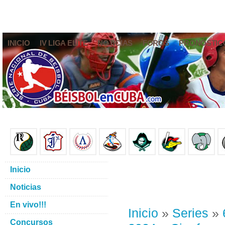
INICIO
IV LIGA ELITE
NOTICIAS
FOROS
PRONÓSTIC
Inicio
Noticias
En vivo!!!
Inicio
»
Series
»
Concursos