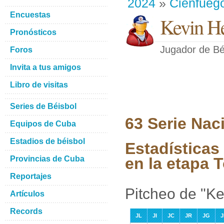
2024
»
Cienfueg
Encuestas
Kevin H
Pronósticos
Jugador de Bé
Foros
Invita a tus amigos
Libro de visitas
Series de Béisbol
63 Serie Nac
Equipos de Cuba
Estadios de béisbol
Estadística
Provincias de Cuba
en la etapa 
Reportajes
Pitcheo de "K
Artículos
Records
JL
JI
JC
JR
JG
J