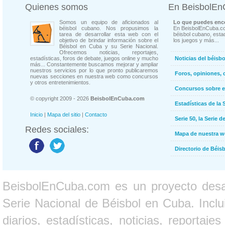
Quienes somos
En BeisbolE
Somos un equipo de aficionados al
Lo que puedes enco
béisbol cubano. Nos propusimos la
En BeisbolEnCuba.co
tarea de desarrollar esta web con el
béisbol cubano, estad
objetivo de brindar información sobre el
los juegos y más...
Béisbol en Cuba y su Serie Nacional.
Ofrecemos noticias, reportajes,
estadísticas, foros de debate, juegos online y mucho
Noticias del béisb
más... Constantemente buscamos mejorar y ampliar
nuestros servicios por lo que pronto publicaremos
Foros, opiniones, 
nuevas secciones en nuestra web como concursos
y otros entretenimientos.
Concursos sobre e
© copyright 2009 - 2026
BeisbolEnCuba.com
Estadísticas de la 
Inicio
|
Mapa del sitio
|
Contacto
Serie 50, la Serie d
Redes sociales:
Mapa de nuestra 
Directorio de Béi
BeisbolEnCuba.com es un proyecto desarr
Serie Nacional de Béisbol en Cuba. Inclui
diarios, estadísticas, noticias, report