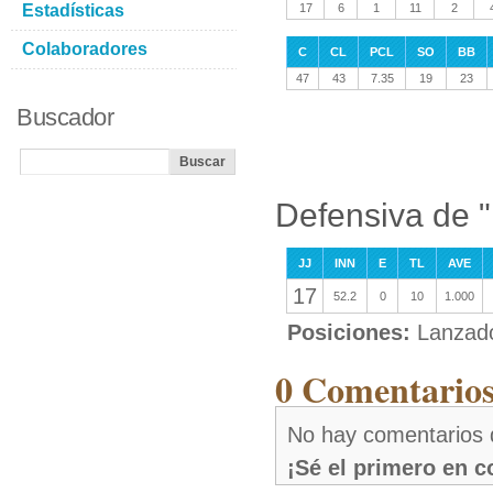
Estadísticas
17
6
1
11
2
Colaboradores
C
CL
PCL
SO
BB
47
43
7.35
19
23
Buscador
Defensiva de 
JJ
INN
E
TL
AVE
17
52.2
0
10
1.000
Posiciones:
Lanzad
0 Comentario
No hay comentarios
¡Sé el primero en 