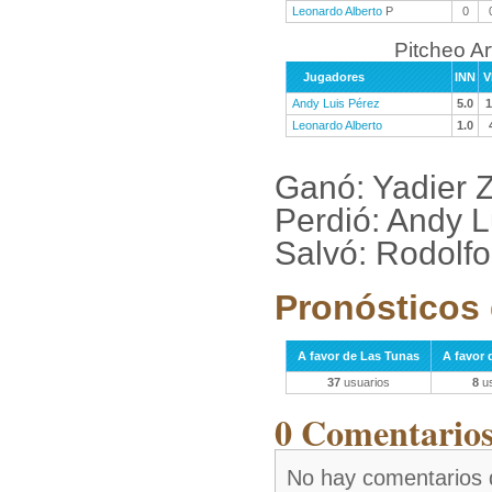
Leonardo Alberto
P
0
Pitcheo A
Jugadores
INN
V
Andy Luis Pérez
5.0
1
Leonardo Alberto
1.0
Ganó: Yadier 
Perdió: Andy L
Salvó: Rodolfo
Pronósticos 
A favor de Las Tunas
A favor 
37
usuarios
8
us
0 Comentarios 
No hay comentarios 