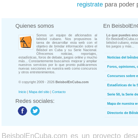
registrate
para poder 
Quienes somos
En BeisbolE
Somos un equipo de aficionados al
Lo que puedes enco
béisbol cubano. Nos propusimos la
En BeisbolEnCuba.co
tarea de desarrollar esta web con el
béisbol cubano, estad
objetivo de brindar información sobre el
los juegos y más...
Béisbol en Cuba y su Serie Nacional.
Ofrecemos noticias, reportajes,
estadísticas, foros de debate, juegos online y mucho
Noticias del béisb
más... Constantemente buscamos mejorar y ampliar
nuestros servicios por lo que pronto publicaremos
Foros, opiniones, 
nuevas secciones en nuestra web como concursos
y otros entretenimientos.
Concursos sobre e
© copyright 2009 - 2026
BeisbolEnCuba.com
Estadísticas de la 
Inicio
|
Mapa del sitio
|
Contacto
Serie 50, la Serie d
Redes sociales:
Mapa de nuestra 
Directorio de Béi
BeisbolEnCuba.com es un proyecto desarr