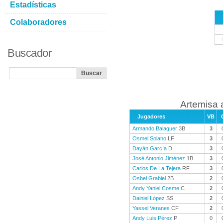
Estadísticas
Colaboradores
Buscador
Artemisa 
Jugadores
VB
Armando Balaguer
3B
3
Osmel Solano
LF
3
Dayán García
D
3
José Antonio Jiménez
1B
3
Carlos De La Tejera
RF
3
Osbel Grabiel
2B
2
Andy Yaniel Cosme
C
2
Dainiel López
SS
2
Yassel Veranes
CF
2
Andy Luis Pérez
P
0