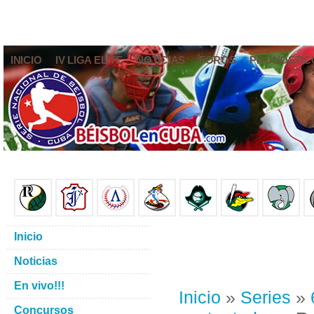
INICIO
IV LIGA ELITE
NOTICIAS
FOROS
PRONÓSTIC
Inicio
Noticias
En vivo!!!
Inicio
»
Series
»
Concursos