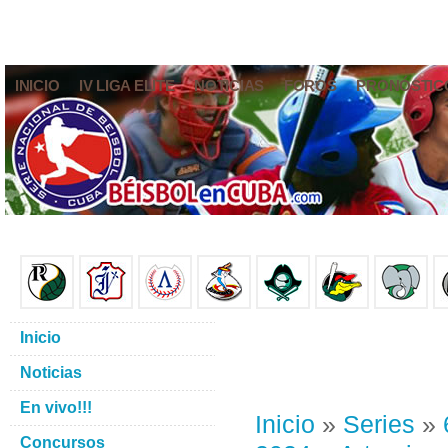
INICIO
IV LIGA ELITE
NOTICIAS
FOROS
PRONÓSTIC
Inicio
Noticias
En vivo!!!
Inicio
»
Series
»
Concursos