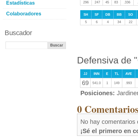
Estadísticas
296
247
45
83
.336
Colaboradores
SH
SF
DB
BB
SO
5
6
4
34
22
Buscador
Defensiva de "
JJ
INN
E
TL
AVE
69
541.0
1
149
.993
Posiciones:
Jardine
0 Comentarios
No hay comentarios d
¡Sé el primero en 