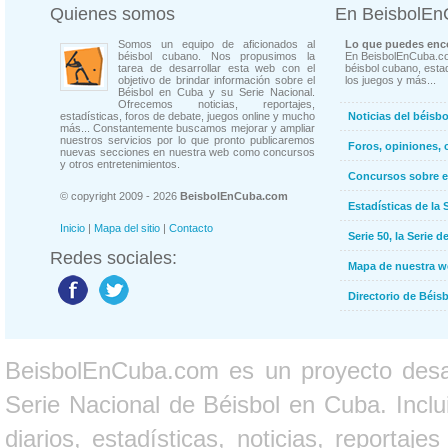
Quienes somos
En BeisbolE
Somos un equipo de aficionados al
Lo que puedes enco
béisbol cubano. Nos propusimos la
En BeisbolEnCuba.co
tarea de desarrollar esta web con el
béisbol cubano, estad
objetivo de brindar información sobre el
los juegos y más...
Béisbol en Cuba y su Serie Nacional.
Ofrecemos noticias, reportajes,
estadísticas, foros de debate, juegos online y mucho
Noticias del béisb
más... Constantemente buscamos mejorar y ampliar
nuestros servicios por lo que pronto publicaremos
Foros, opiniones, 
nuevas secciones en nuestra web como concursos
y otros entretenimientos.
Concursos sobre e
© copyright 2009 - 2026
BeisbolEnCuba.com
Estadísticas de la 
Inicio
|
Mapa del sitio
|
Contacto
Serie 50, la Serie d
Redes sociales:
Mapa de nuestra 
Directorio de Béi
BeisbolEnCuba.com es un proyecto desarr
Serie Nacional de Béisbol en Cuba. Inclui
diarios, estadísticas, noticias, report