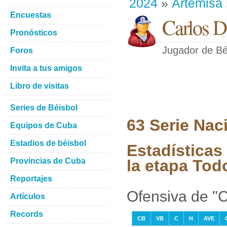
2024
»
Artemisa
Encuestas
Carlos D
Pronósticos
Jugador de Bé
Foros
Invita a tus amigos
Libro de visitas
Series de Béisbol
63 Serie Nac
Equipos de Cuba
Estadios de béisbol
Estadísticas
Provincias de Cuba
la etapa Tod
Reportajes
Ofensiva de "C
Artículos
Records
CB
VB
C
H
AVE