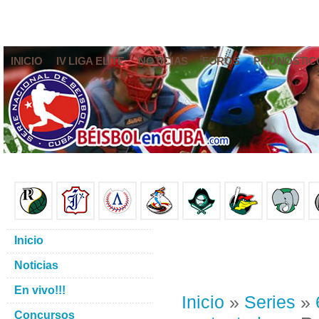
INICIO
IV LIGA ELITE
NOTICIAS
FOROS
PRONÓSTIC
Inicio
Noticias
En vivo!!!
Inicio
»
Series
»
Concursos