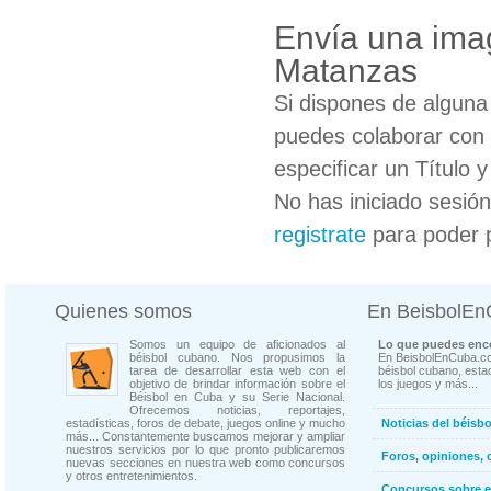
Envía una ima
Matanzas
Si dispones de algun
puedes colaborar con 
especificar un Título 
No has iniciado sesió
registrate
para poder 
Quienes somos
En BeisbolE
Somos un equipo de aficionados al
Lo que puedes enco
béisbol cubano. Nos propusimos la
En BeisbolEnCuba.co
tarea de desarrollar esta web con el
béisbol cubano, estad
objetivo de brindar información sobre el
los juegos y más...
Béisbol en Cuba y su Serie Nacional.
Ofrecemos noticias, reportajes,
estadísticas, foros de debate, juegos online y mucho
Noticias del béisb
más... Constantemente buscamos mejorar y ampliar
nuestros servicios por lo que pronto publicaremos
Foros, opiniones, 
nuevas secciones en nuestra web como concursos
y otros entretenimientos.
Concursos sobre e