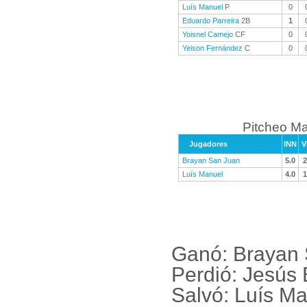
Luís Manuel
P
0
Eduardo Parreira
2B
1
Yoisnel Camejo
CF
0
Yeison Fernández
C
0
Pitcheo M
Jugadores
INN
V
Brayan San Juan
5.0
2
Luís Manuel
4.0
1
Ganó: Brayan 
Perdió: Jesús
Salvó: Luís M