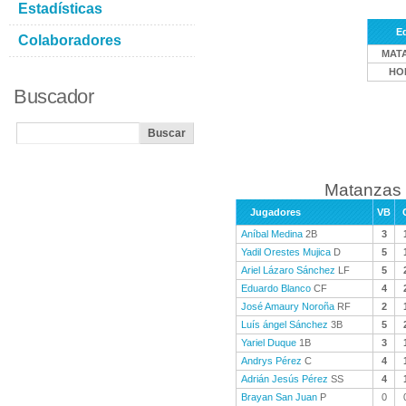
Estadísticas
E
Colaboradores
MAT
HO
Buscador
Matanzas 
Jugadores
VB
Aníbal Medina
2B
3
Yadil Orestes Mujica
D
5
Ariel Lázaro Sánchez
LF
5
Eduardo Blanco
CF
4
José Amaury Noroña
RF
2
Luís ángel Sánchez
3B
5
Yariel Duque
1B
3
Andrys Pérez
C
4
Adrián Jesús Pérez
SS
4
Brayan San Juan
P
0