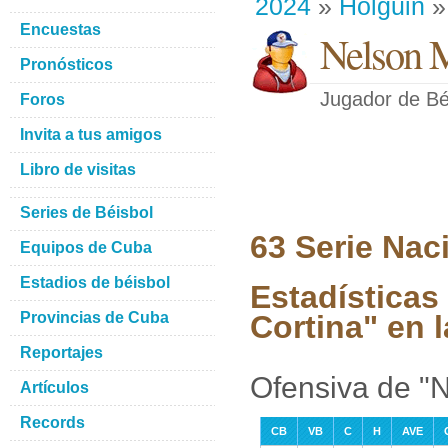
2024
»
Holguin
»
Encuestas
Nelson M
Pronósticos
Jugador de Bé
Foros
Invita a tus amigos
Libro de visitas
Series de Béisbol
63 Serie Nac
Equipos de Cuba
Estadios de béisbol
Estadísticas
Provincias de Cuba
Cortina" en 
Reportajes
Ofensiva de "N
Artículos
Records
CB
VB
C
H
AVE