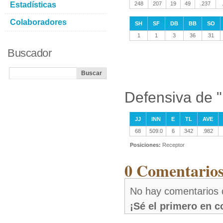
Estadísticas
248
207
19
49
.237
Colaboradores
SH
SF
DB
BB
SO
1
1
3
36
31
Buscador
Defensiva de "
JJ
INN
E
TL
AVE
68
509.0
6
342
.982
Posiciones:
Receptor
0 Comentarios
No hay comentarios d
¡Sé el primero en 