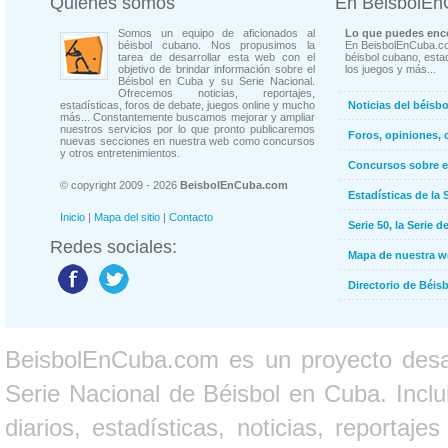
Quienes somos
En BeisbolE
Somos un equipo de aficionados al
Lo que puedes enco
béisbol cubano. Nos propusimos la
En BeisbolEnCuba.co
tarea de desarrollar esta web con el
béisbol cubano, estad
objetivo de brindar información sobre el
los juegos y más...
Béisbol en Cuba y su Serie Nacional.
Ofrecemos noticias, reportajes,
estadísticas, foros de debate, juegos online y mucho
Noticias del béisb
más... Constantemente buscamos mejorar y ampliar
nuestros servicios por lo que pronto publicaremos
Foros, opiniones, 
nuevas secciones en nuestra web como concursos
y otros entretenimientos.
Concursos sobre e
© copyright 2009 - 2026
BeisbolEnCuba.com
Estadísticas de la 
Inicio
|
Mapa del sitio
|
Contacto
Serie 50, la Serie d
Redes sociales:
Mapa de nuestra 
Directorio de Béi
BeisbolEnCuba.com es un proyecto desarr
Serie Nacional de Béisbol en Cuba. Inclui
diarios, estadísticas, noticias, report