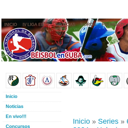
INICIO
IV LIGA ELITE
NOTICIAS
FOROS
PRONÓSTIC
Inicio
Noticias
En vivo!!!
Inicio
»
Series
»
Concursos