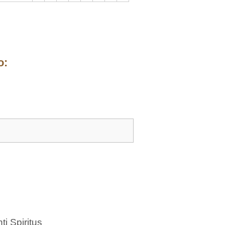
o:
i Spiritus