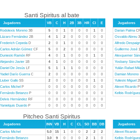
Santi Spiritus al bate
Jugadores
VB
C
H
2B
3B
HR
CI
E
Jugadores
Rodolexis Moreno
3B
5
0
1
0
0
0
1
0
Darian Palma
C
Lázaro Fernández
2B
4
1
2
0
0
0
0
0
Osvaldo Abreu
3
Frederich Cepeda
D
2
0
1
0
0
0
0
0
Alfredo Despaig
Carlos Adrián Gómez
CF
5
0
2
0
0
0
0
0
Guillermo José
1
Dunieski Ramón
RF
4
0
1
0
0
0
1
0
Alexquemer Sán
Alejandro Javier
1B
4
1
0
0
0
0
0
0
Yosbany Sánch
Daniel De Jesús
LF
5
1
1
1
0
0
0
0
Yulián Rafael Mil
Yadiel Darío Guerra
C
2
0
0
0
0
0
0
0
Damian Moreno
Liuber Gallo
SS
2
0
0
0
0
0
1
0
Yulieski Miguel
2
Carlos Michel
P
0
0
0
0
0
0
0
0
Alexei Ricardo
P
Fernándo Betanzo
P
0
0
0
0
0
0
0
0
Kelbis Rodrígue
Delvis Hernández
RF
0
0
0
0
0
0
0
0
Yanielquis Duardo
P
0
0
0
0
0
0
0
0
Pitcheo Santi Spiritus
Jugadores
INN
VB
H
C
CL
SO
BB
DB
Jugadores
Carlos Michel
5.0
15
1
0
0
2
2
2
Alexei Ricardo
Fernándo Betanzo
3.0
9
0
0
0
2
1
0
Kelbis Rodrígue