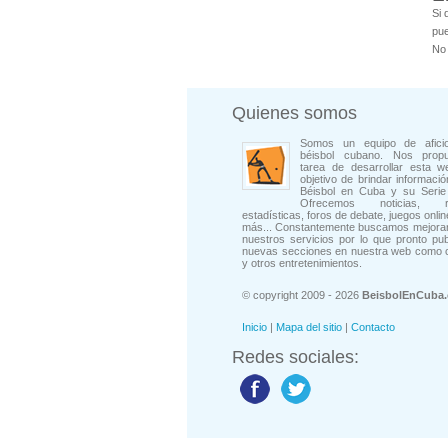
Si 
pue
No 
Quienes somos
Somos un equipo de afici
béisbol cubano. Nos prop
tarea de desarrollar esta w
objetivo de brindar informació
Béisbol en Cuba y su Serie 
Ofrecemos noticias, rep
estadísticas, foros de debate, juegos onli
más... Constantemente buscamos mejorar
nuestros servicios por lo que pronto pu
nuevas secciones en nuestra web como 
y otros entretenimientos.
© copyright 2009 - 2026
BeisbolEnCuba
Inicio
|
Mapa del sitio
|
Contacto
Redes sociales: