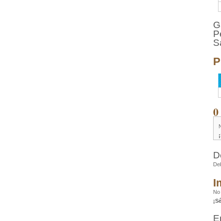
G
P
S
P
0
D
De
I
No 
¡S
E