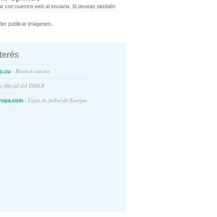
r con nuestra web al enviarla. Si deseas también
er publicar imágenes.
nterés
- Béisbol cubano
o.cu
io Oficial del INDER
- Ligas de futbol de Europa
ropa.com