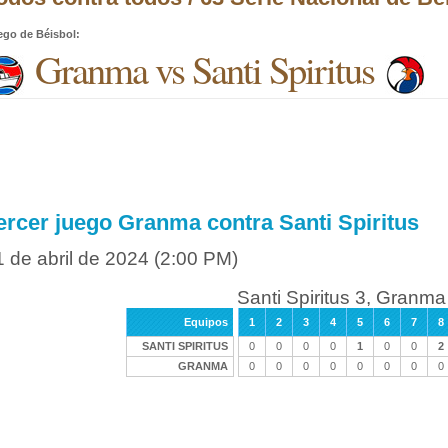
ego de Béisbol
:
Granma vs Santi Spiritus
ercer juego Granma contra Santi Spiritus
1 de abril de 2024
(2:00 PM)
Santi Spiritus 3, Granma
Equipos
1
2
3
4
5
6
7
8
SANTI SPIRITUS
0
0
0
0
1
0
0
2
GRANMA
0
0
0
0
0
0
0
0