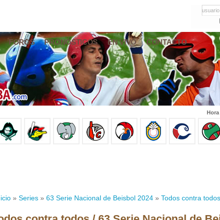
usuario
FOROS
PRONÓSTICOS
EN VIVO
CONTACTO
Hora
icio
»
Series
»
63 Serie Nacional de Beisbol 2024
»
Todos contra todo
odos contra todos / 63 Serie Nacional de Be