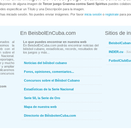
dispones de alguna imagen de
Tercer juego Granma contra Santi Spiritus
puedes colabora
des especificar un Título y una Descripción para la imagen.
has iniciado sesión. No puedes enviar imágenes. Por favor
inicia sesión
o
registrate
para pod
En BeisbolEnCuba.com
Sitios de i
onados al
Lo que puedes encontrar en nuestra web
BeisbolCuban
usimos la
En BeisbolEnCuba.com podrás encontrar noticias del
eb con el
béisbol cubano, estadísticas, records, resultados de
- Sit
INDER.cu
n sobre el
los juegos y más...
Nacional.
ortajes,
FutbolClubEu
ne y mucho
Noticias del béisbol cubano
 y ampliar
blicaremos
Foros, opiniones, comentarios...
concursos
Concursos sobre el Béisbol Cubano
.com
Estadísticas de la Serie Nacional
Serie 50, la Serie de Oro
Mapa de nuestra web
Directorio de BéisbolenCuba.com