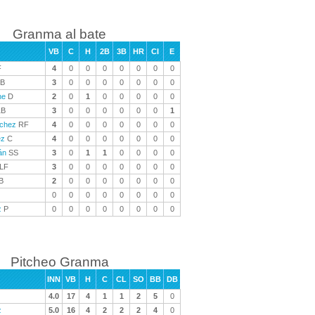
Granma al bate
VB
C
H
2B
3B
HR
CI
E
F
4
0
0
0
0
0
0
0
B
3
0
0
0
0
0
0
0
ne
D
2
0
1
0
0
0
0
0
B
3
0
0
0
0
0
0
1
chez
RF
4
0
0
0
0
0
0
0
ez
C
4
0
0
0
0
0
0
0
án
SS
3
0
1
1
0
0
0
0
LF
3
0
0
0
0
0
0
0
B
2
0
0
0
0
0
0
0
0
0
0
0
0
0
0
0
z
P
0
0
0
0
0
0
0
0
Pitcheo Granma
INN
VB
H
C
CL
SO
BB
DB
4.0
17
4
1
1
2
5
0
z
5.0
16
4
2
2
2
4
0