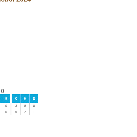
 0
9
C
H
E
0
3
8
0
0
0
2
1