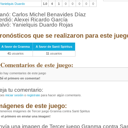
Yanielquis Duardo
1.0
4
1
0
0
0
0
0
anó: Carlos Michel Benavides Díaz
erdió: Alexei Ricardo García
alvó: Yanielquis Duardo Rojas
ronósticos que se realizaron para este jueg
A favor de Granma
A favor de Santi Spiritus
41
usuarios
11
usuarios
 Comentarios de este juego:
No hay comentarios de este juego
¡Sé el primero en comentar!
eja tu comentario:
bes
iniciar sesión
o
registrate
para hacer algún comentario.
mágenes de este juego:
tenemos imágenes de Tercer juego Granma contra Santi Spiritus
é el primero en enviar una imagen!
nvía una imagen de Tercer juego Granma contra Sant