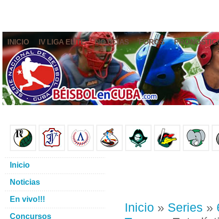
INICIO
IV LIGA ELITE
NOTICIAS
FOROS
PRONÓSTIC
Inicio
Noticias
En vivo!!!
Inicio
»
Series
»
Concursos