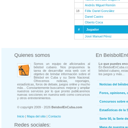
Andrés Miguel Remón
18
Félix Dariel González
Danel Castro
Oberto Coca
#
Jugador
José Manuel Pérez
Quienes somos
En BeisbolE
Somos un equipo de aficionados al
Lo que puedes enco
béisbol cubano. Nos propusimos la
En BeisbolEnCuba.co
tarea de desarrollar esta web con el
béisbol cubano, estad
objetivo de brindar información sobre el
los juegos y más...
Béisbol en Cuba y su Serie Nacional.
Ofrecemos noticias, reportajes,
estadísticas, foros de debate, juegos online y mucho
Noticias del béisb
más... Constantemente buscamos mejorar y ampliar
nuestros servicios por lo que pronto publicaremos
Foros, opiniones, 
nuevas secciones en nuestra web como concursos
y otros entretenimientos.
Concursos sobre e
© copyright 2009 - 2026
BeisbolEnCuba.com
Estadísticas de la 
Inicio
|
Mapa del sitio
|
Contacto
Serie 50, la Serie d
Redes sociales:
Mapa de nuestra 