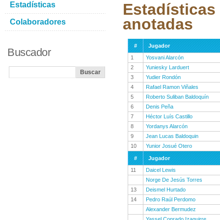
Estadísticas
Estadísticas
anotadas
Colaboradores
#
Jugador
Buscador
1
Yosvani Alarcón
2
Yuniesky Larduert
3
Yudier Rondón
4
Rafael Ramon Viñales
5
Roberto Suliban Baldoquín
6
Denis Peña
7
Héctor Luís Castillo
8
Yordanys Alarcón
9
Jean Lucas Baldoquin
10
Yunior Josué Otero
#
Jugador
11
Daicel Lewis
Norge De Jesús Torres
13
Deismel Hurtado
14
Pedro Raúl Perdomo
Alexander Bermudez
Yassel Conrado Izaguirre