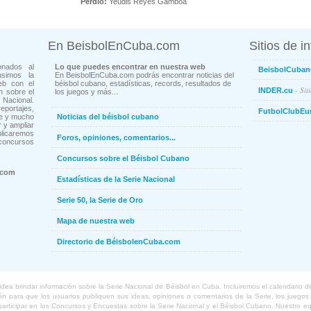
Perdió:
Yeudis Reyes Gamboa
En BeisbolEnCuba.com
Sitios de i
onados al
Lo que puedes encontrar en nuestra web
BeisbolCuban
usimos la
En BeisbolEnCuba.com podrás encontrar noticias del
eb con el
béisbol cubano, estadísticas, records, resultados de
- Sit
INDER.cu
n sobre el
los juegos y más...
Nacional.
ortajes,
FutbolClubEu
ne y mucho
Noticias del béisbol cubano
 y ampliar
blicaremos
Foros, opiniones, comentarios...
concursos
Concursos sobre el Béisbol Cubano
.com
Estadísticas de la Serie Nacional
Serie 50, la Serie de Oro
Mapa de nuestra web
Directorio de BéisbolenCuba.com
a brindar información sobre la Serie Nacional de Béisbol en Cuba. Incluiremos el calendario de lo
 para que los usuarios publiquen sus ideas, opiniones o comentarios de la Serie, los juegos o
o participar en los Concursos y Encuestas sobre la Serie Nacional y el Béisbol Cubano. Nuestro 