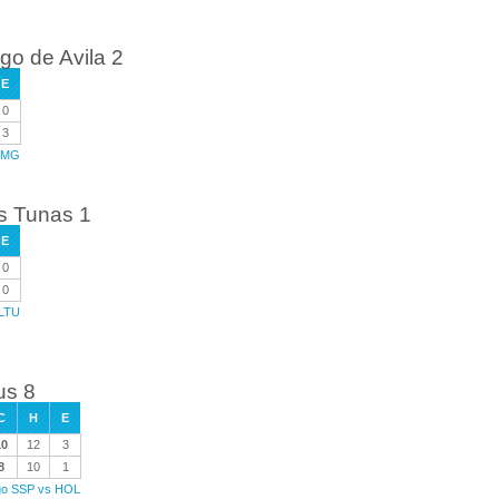
o de Avila 2
E
0
3
 CMG
as Tunas 1
E
0
0
 LTU
us 8
C
H
E
10
12
3
8
10
1
ego SSP vs HOL