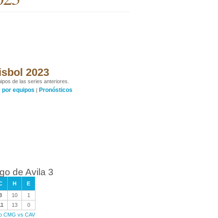
isbol 2023
ipos de las series anteriores.
por equipos
Pronósticos
y
|
o de Avila 3
C
H
E
3
10
1
11
13
0
ego CMG vs CAV