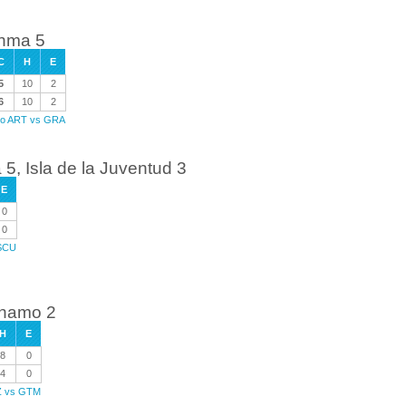
anma 5
C
H
E
5
10
2
6
10
2
ego ART vs GRA
, Isla de la Juventud 3
E
0
0
 SCU
anamo 2
H
E
8
0
4
0
TZ vs GTM