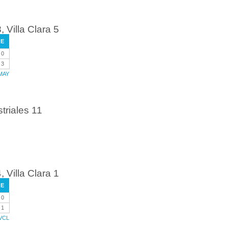
Villa Clara 5
E
0
3
 MAY
triales 11
Villa Clara 1
E
0
1
 VCL