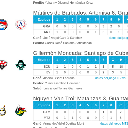
Perdió:
Yohanny Diosmel Hernández Cruz
Mártires de Barbados: Artemisa 6, Gr
Equipos
1
2
3
4
5
6
7
8
9
GRA
0
0
0
0
0
0
3
2
0
ART
1
0
0
0
0
1
3
0
1
Ganó:
José Angel García Sánchez
datos del ju
Perdió:
Carlos René Santana Satiesteban
Gillermón Moncada: Santiago de Cuba 5
Equipos
1
2
3
4
5
6
7
C
H
SCU
1
1
0
0
1
1
1
5
10
IJV
1
0
0
0
0
0
2
3
5
Ganó:
Alberto Bisset Labrada
datos del juego IJV vs
Perdió:
Yunier Gamboa Correoso
Salvó:
Luis ángel Torres Garmurys
Nguyen Van Troi: Matanzas 3, Guant
Equipos
1
2
3
4
5
6
7
8
C
GTM
0
0
0
0
0
1
1
0
2
MTZ
0
1
1
0
0
0
0
1
3
Ganó:
Armando Addiel Dueñas Moré
datos del juego M