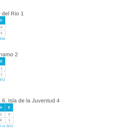
 del Rio 1
E
0
0
 PRI
anamo 2
E
1
1
 MTZ
, Isla de la Juventud 4
H
E
2
0
6
1
JV vs SCU