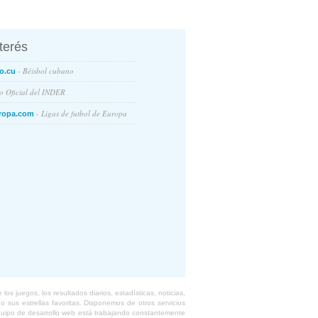
nterés
- Béisbol cubano
o.cu
io Oficial del INDER
- Ligas de futbol de Europa
ropa.com
s juegos, los resultados diarios, estadísticas, noticias,
 sus estrellas favoritas. Disponemos de otros servicios
equipo de desarrollo web está trabajando constantemente