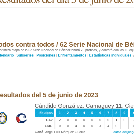
odos contra todos / 62 Serie Nacional de Bé
primera etapa de la 62 Serie Nacional de Béisbol tendrá 75 partidos, y contará con los 16 equ
lendario
Subseries
Posiciones
Enfrentamientos
Estadísticas individuales
|
|
|
|
esultados del 5 de junio de 2023
Cándido González: Camaguey 11, Cieg
Equipos
1
2
3
4
5
6
7
8
9
CAV
2
0
0
0
0
0
0
1
0
CMG
0
0
4
0
0
3
4
0
Ganó:
Angel Luis Márquez Guerra
datos del ju