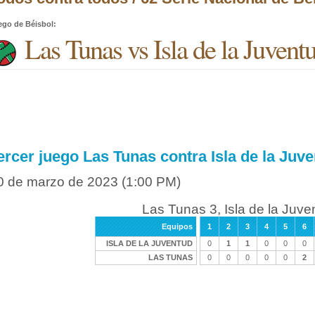
ego de Béisbol
:
Las Tunas vs Isla de la Juvent
ercer juego Las Tunas contra Isla de la Juv
0 de marzo de 2023
(1:00 PM)
Las Tunas 3, Isla de la Juve
Equipos
1
2
3
4
5
6
ISLA DE LA JUVENTUD
0
1
1
0
0
0
LAS TUNAS
0
0
0
0
0
2