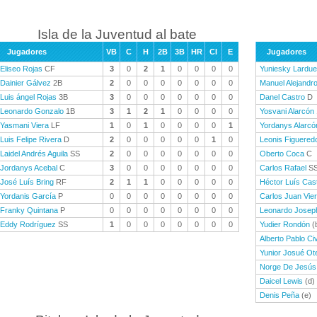
Isla de la Juventud al bate
Jugadores
VB
C
H
2B
3B
HR
CI
E
Jugadores
Eliseo Rojas
CF
3
0
2
1
0
0
0
0
Yuniesky Lardue
Dainier Gálvez
2B
2
0
0
0
0
0
0
0
Manuel Alejandr
Luis ángel Rojas
3B
3
0
0
0
0
0
0
0
Danel Castro
D
Leonardo Gonzalo
1B
3
1
2
1
0
0
0
0
Yosvani Alarcón
Yasmani Viera
LF
1
0
1
0
0
0
0
1
Yordanys Alarcó
Luis Felipe Rivera
D
2
0
0
0
0
0
1
0
Leonis Figuered
Laidel Andrés Aguila
SS
2
0
0
0
0
0
0
0
Oberto Coca
C
Jordanys Acebal
C
3
0
0
0
0
0
0
0
Carlos Rafael
S
José Luís Bring
RF
2
1
1
0
0
0
0
0
Héctor Luís Casti
Yordanis García
P
0
0
0
0
0
0
0
0
Carlos Juan Vie
Franky Quintana
P
0
0
0
0
0
0
0
0
Leonardo Josep
Eddy Rodríguez
SS
1
0
0
0
0
0
0
0
Yudier Rondón
(
Alberto Pablo Civ
Yunior Josué Ot
Norge De Jesús
Daicel Lewis
(d)
Denis Peña
(e)