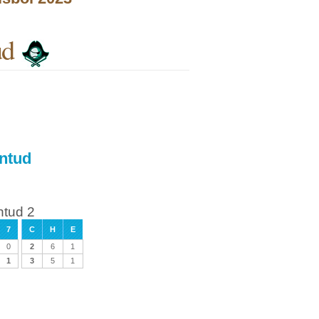
ud
entud
ntud 2
7
C
H
E
0
2
6
1
1
3
5
1