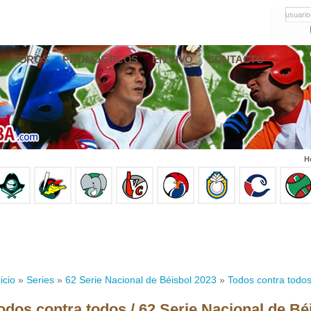
usuario
FOROS
PRONÓSTICOS
EN VIVO
CONTACTO
H
icio
»
Series
»
62 Serie Nacional de Béisbol 2023
»
Todos contra todo
odos contra todos / 62 Serie Nacional de Bé