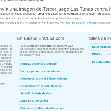
é el primero en enviar una imagen!
nvía una imagen de Tercer juego Las Tunas contra I
dispones de alguna imagen de
Tercer juego Las Tunas contra Isla de la Juventud
puedes c
bién puedes especificar un Título y una Descripción para la imagen.
has iniciado sesión. No puedes enviar imágenes. Por favor
inicia sesión
o
registrate
para pod
En BeisbolEnCuba.com
Sitios de i
onados al
Lo que puedes encontrar en nuestra web
BeisbolCuban
usimos la
En BeisbolEnCuba.com podrás encontrar noticias del
eb con el
béisbol cubano, estadísticas, records, resultados de
- Sit
INDER.cu
n sobre el
los juegos y más...
Nacional.
ortajes,
FutbolClubEu
ne y mucho
Noticias del béisbol cubano
 y ampliar
blicaremos
Foros, opiniones, comentarios...
concursos
Concursos sobre el Béisbol Cubano
.com
Estadísticas de la Serie Nacional
Serie 50, la Serie de Oro
Mapa de nuestra web
Directorio de BéisbolenCuba.com