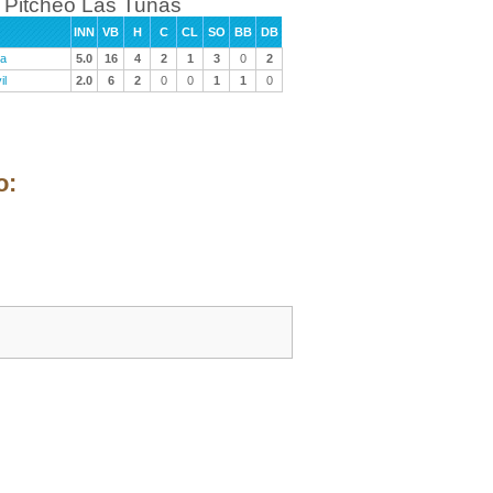
Pitcheo Las Tunas
INN
VB
H
C
CL
SO
BB
DB
ra
5.0
16
4
2
1
3
0
2
il
2.0
6
2
0
0
1
1
0
o: