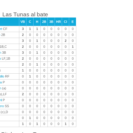
Las Tunas al bate
VB
C
H
2B
3B
HR
CI
E
rt
CF
3
1
1
0
0
0
0
0
o
2B
2
0
0
0
0
0
0
0
3
0
1
0
0
0
2
0
1B,C
2
0
0
0
0
0
0
1
n
3B
3
0
1
0
0
0
0
0
o
LF,1B
2
0
0
0
0
0
0
0
2
0
1
0
0
0
0
0
S
1
0
0
0
0
0
0
0
llo
RF
0
1
0
0
0
0
0
0
ra
P
0
0
0
0
0
0
0
0
h
(a)
0
0
0
0
0
0
0
0
b),LF
2
0
0
0
0
0
0
0
il
P
0
0
0
0
0
0
0
0
ero
SS
0
0
0
0
0
0
0
0
(c),D
0
0
0
0
0
0
0
0
0
1
0
0
0
0
0
0
1
0
1
0
0
0
1
0