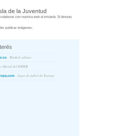
sla de la Juventud
olaborar con nuestra web al enviarla. Si deseas
er publicar imágenes.
nterés
- Béisbol cubano
o.cu
io Oficial del INDER
- Ligas de futbol de Europa
ropa.com