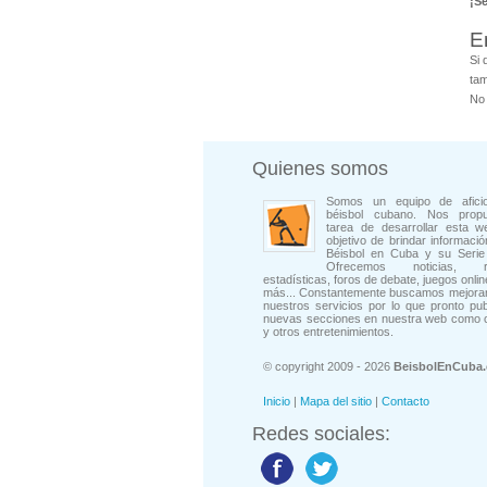
¡S
E
Si 
tam
No 
Quienes somos
Somos un equipo de afici
béisbol cubano. Nos prop
tarea de desarrollar esta w
objetivo de brindar informació
Béisbol en Cuba y su Serie 
Ofrecemos noticias, rep
estadísticas, foros de debate, juegos onli
más... Constantemente buscamos mejorar
nuestros servicios por lo que pronto pu
nuevas secciones en nuestra web como 
y otros entretenimientos.
© copyright 2009 - 2026
BeisbolEnCuba
Inicio
|
Mapa del sitio
|
Contacto
Redes sociales: