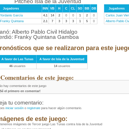
Pitcheo Isla de la Juventud
Jugadores
INN
VB
H
C
CL
SO
BB
DB
Jugadores
Yordanis García
4.1
14
2
0
0
1
2
0
Carlos Juan Vie
Franky Quintana
2.1
7
3
3
3
1
5
0
Alberto Pablo Civ
anó: Alberto Pablo Civil Hidalgo
erdió: Franky Quintana Gamboa
ronósticos que se realizaron para este jueg
A favor de Las Tunas
A favor de Isla de la Juventud
46
usuarios
14
usuarios
 Comentarios de este juego:
No hay comentarios de este juego
¡Sé el primero en comentar!
eja tu comentario:
bes
iniciar sesión
o
registrate
para hacer algún comentario.
mágenes de este juego:
tenemos imágenes de Tercer juego Las Tunas contra Isla de la Juventud