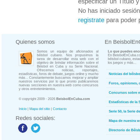
especificar un Título 
No has iniciado sesió
registrate
para poder 
Quienes somos
En BeisbolE
Somos un equipo de aficionados al
Lo que puedes enco
béisbol cubano. Nos propusimos la
En BeisbolEnCuba.co
tarea de desarrollar esta web con el
béisbol cubano, estad
objetivo de brindar información sobre el
los juegos y más...
Béisbol en Cuba y su Serie Nacional.
Ofrecemos noticias, reportajes,
estadísticas, foros de debate, juegos online y mucho
Noticias del béisb
más... Constantemente buscamos mejorar y ampliar
nuestros servicios por lo que pronto publicaremos
Foros, opiniones, 
nuevas secciones en nuestra web como concursos
y otros entretenimientos.
Concursos sobre e
© copyright 2009 - 2026
BeisbolEnCuba.com
Estadísticas de la 
Inicio
|
Mapa del sitio
|
Contacto
Serie 50, la Serie d
Redes sociales:
Mapa de nuestra 
Directorio de Béi