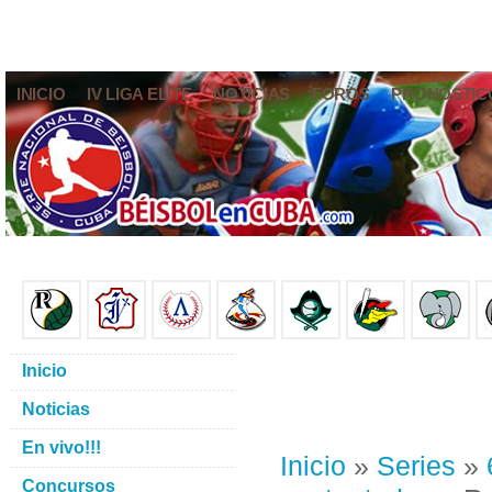
INICIO
IV LIGA ELITE
NOTICIAS
FOROS
PRONÓSTIC
Inicio
Noticias
En vivo!!!
Inicio
»
Series
»
Concursos