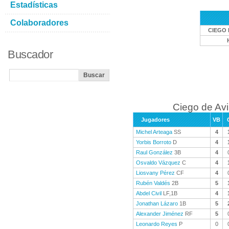
Estadísticas
Colaboradores
CIEGO 
Buscador
Ciego de Avi
Jugadores
VB
Michel Arteaga
SS
4
Yorbis Borroto
D
4
Raul González
3B
4
Osvaldo Vázquez
C
4
Liosvany Pérez
CF
4
Rubén Valdés
2B
5
Abdel Civil
LF,1B
4
Jonathan Lázaro
1B
5
Alexander Jiménez
RF
5
Leonardo Reyes
P
0