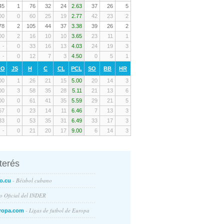
45
1
76
32
24
2.63
37
26
5
00
0
60
25
19
2.77
42
23
2
78
2
105
44
37
3.38
39
26
2
00
2
16
10
10
3.65
23
11
1
-
0
33
16
13
4.03
24
19
3
-
0
12
7
3
4.50
0
5
1
RO
JS
H
C
CL
PCL
SO
BB
HR
00
1
26
21
15
5.00
20
14
3
00
3
58
35
28
5.11
21
13
6
00
0
61
41
35
5.59
29
21
5
67
0
23
14
11
6.46
7
13
3
33
0
53
35
31
6.49
33
17
3
-
0
21
20
17
9.00
6
14
3
nterés
- Béisbol cubano
o.cu
io Oficial del INDER
- Ligas de futbol de Europa
ropa.com