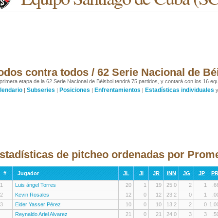
odos contra todos / 62 Serie Nacional de Bé
primera etapa de la 62 Serie Nacional de Béisbol tendrá 75 partidos, y contará con los 16 equ
lendario
Subseries
Posiciones
Enfrentamientos
Estadísticas individuales
|
|
|
|
stadísticas de pitcheo ordenadas por Prome
#
Jugador
JL
JI
JR
INN
JG
JP
P
1
Luis ángel Torres
20
1
19
25.0
2
1
.6
2
Kevin Rosales
12
0
12
23.2
0
1
.0
3
Eider Yasser Pérez
10
0
10
13.2
2
0
1.0
Reynaldo Ariel Alvarez
21
0
21
24.0
3
3
.5