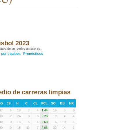
isbol 2023
ipos de las series anteriores.
por equipos
Pronósticos
y
|
dio de carreras limpias
RO
JS
H
C
CL
PCL
SO
BB
HR
67
6
18
7
4
1.44
16
6
0
00
2
24
8
6
2.28
9
4
4
00
0
13
6
4
2.63
6
10
1
00
0
16
11
7
2.63
32
14
1