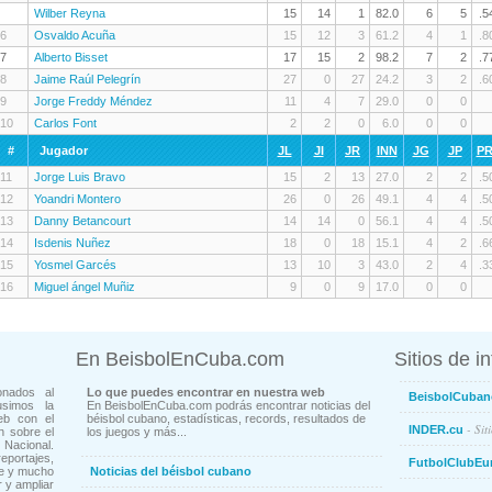
Wilber Reyna
15
14
1
82.0
6
5
.5
6
Osvaldo Acuña
15
12
3
61.2
4
1
.8
7
Alberto Bisset
17
15
2
98.2
7
2
.7
8
Jaime Raúl Pelegrín
27
0
27
24.2
3
2
.6
9
Jorge Freddy Méndez
11
4
7
29.0
0
0
10
Carlos Font
2
2
0
6.0
0
0
#
Jugador
JL
JI
JR
INN
JG
JP
P
11
Jorge Luis Bravo
15
2
13
27.0
2
2
.5
12
Yoandri Montero
26
0
26
49.1
4
4
.5
13
Danny Betancourt
14
14
0
56.1
4
4
.5
14
Isdenis Nuñez
18
0
18
15.1
4
2
.6
15
Yosmel Garcés
13
10
3
43.0
2
4
.3
16
Miguel ángel Muñiz
9
0
9
17.0
0
0
En BeisbolEnCuba.com
Sitios de i
onados al
Lo que puedes encontrar en nuestra web
BeisbolCuban
usimos la
En BeisbolEnCuba.com podrás encontrar noticias del
eb con el
béisbol cubano, estadísticas, records, resultados de
- Sit
INDER.cu
n sobre el
los juegos y más...
Nacional.
ortajes,
FutbolClubEu
ne y mucho
Noticias del béisbol cubano
 y ampliar