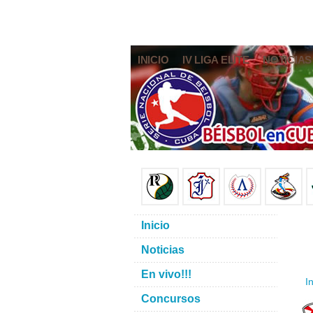
INICIO
IV LIGA ELITE
NOTICIAS
Inicio
Noticias
En vivo!!!
In
Concursos