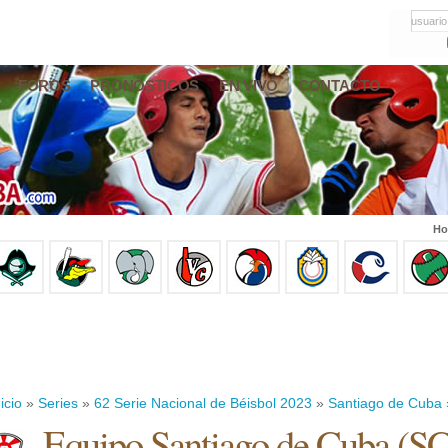
usuario
FOROS
PRONÓSTICOS
EN VIVO
CONTACTO
Ho
icio
»
Series
»
62 Serie Nacional de Béisbol 2023
»
Santiago de Cuba
Equipo Santiago de Cuba (S