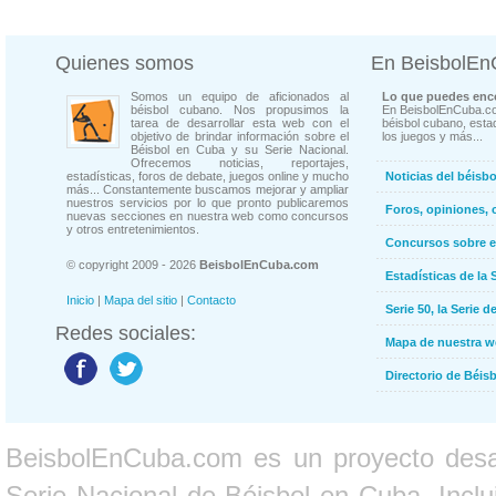
Quienes somos
En BeisbolE
Somos un equipo de aficionados al
Lo que puedes enco
béisbol cubano. Nos propusimos la
En BeisbolEnCuba.co
tarea de desarrollar esta web con el
béisbol cubano, estad
objetivo de brindar información sobre el
los juegos y más...
Béisbol en Cuba y su Serie Nacional.
Ofrecemos noticias, reportajes,
estadísticas, foros de debate, juegos online y mucho
Noticias del béisb
más... Constantemente buscamos mejorar y ampliar
nuestros servicios por lo que pronto publicaremos
Foros, opiniones, 
nuevas secciones en nuestra web como concursos
y otros entretenimientos.
Concursos sobre e
© copyright 2009 - 2026
BeisbolEnCuba.com
Estadísticas de la 
Inicio
|
Mapa del sitio
|
Contacto
Serie 50, la Serie d
Redes sociales:
Mapa de nuestra 
Directorio de Béi
BeisbolEnCuba.com es un proyecto desarr
Serie Nacional de Béisbol en Cuba. Inclui