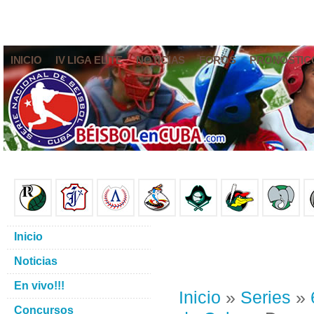
INICIO
IV LIGA ELITE
NOTICIAS
FOROS
PRONÓSTIC
Inicio
Noticias
En vivo!!!
Inicio
»
Series
»
Concursos