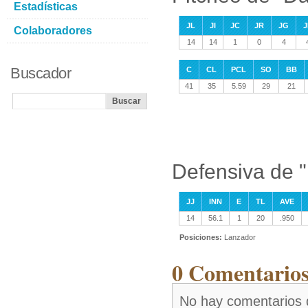
Estadísticas
JL
JI
JC
JR
JG
J
Colaboradores
14
14
1
0
4
Buscador
C
CL
PCL
SO
BB
41
35
5.59
29
21
Defensiva de 
JJ
INN
E
TL
AVE
14
56.1
1
20
.950
Posiciones:
Lanzador
0 Comentarios
No hay comentarios