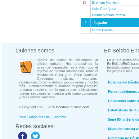
18
Brahyan Montieth
Asiel Rodríguez
Edson Manuel Portela
#
Jugador
Frank Peralta
Quienes somos
En BeisbolE
Somos un equipo de aficionados al
Lo que puedes enco
béisbol cubano. Nos propusimos la
En BeisbolEnCuba.co
tarea de desarrollar esta web con el
béisbol cubano, estad
objetivo de brindar información sobre el
los juegos y más...
Béisbol en Cuba y su Serie Nacional.
Ofrecemos noticias, reportajes,
estadísticas, foros de debate, juegos online y mucho
Noticias del béisb
más... Constantemente buscamos mejorar y ampliar
nuestros servicios por lo que pronto publicaremos
Foros, opiniones, 
nuevas secciones en nuestra web como concursos
y otros entretenimientos.
Concursos sobre e
© copyright 2009 - 2026
BeisbolEnCuba.com
Estadísticas de la 
Inicio
|
Mapa del sitio
|
Contacto
Serie 50, la Serie d
Redes sociales:
Mapa de nuestra 
Directorio de Béi