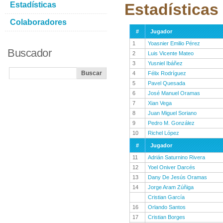
Estadísticas
Estadísticas
Colaboradores
#
Jugador
1
Yoasnier Emilio Pérez
Buscador
2
Luis Vicente Mateo
3
Yusniel Ibáñez
4
Félix Rodríguez
5
Pavel Quesada
6
José Manuel Oramas
7
Xian Vega
8
Juan Miguel Soriano
9
Pedro M. González
10
Richel López
#
Jugador
11
Adrián Saturnino Rivera
12
Yoel Oniver Darcés
13
Dany De Jesús Oramas
14
Jorge Aram Zúñiga
Cristian García
16
Orlando Santos
17
Cristian Borges