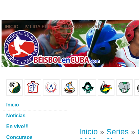
INICIO
IV LIGA ELITE
NOTICIAS
FOROS
PRONÓSTIC
Inicio
Noticias
En vivo!!!
Inicio
»
Series
»
Concursos