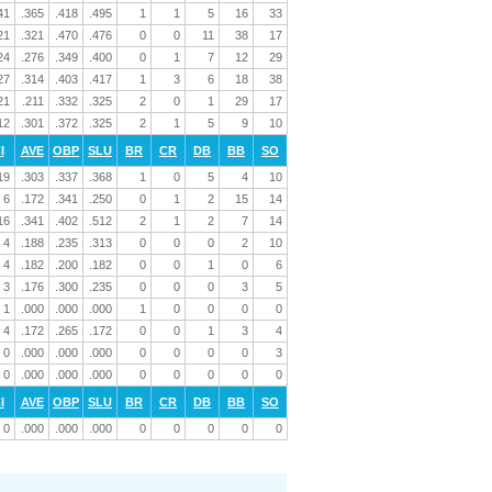
41
.365
.418
.495
1
1
5
16
33
21
.321
.470
.476
0
0
11
38
17
24
.276
.349
.400
0
1
7
12
29
27
.314
.403
.417
1
3
6
18
38
21
.211
.332
.325
2
0
1
29
17
12
.301
.372
.325
2
1
5
9
10
I
AVE
OBP
SLU
BR
CR
DB
BB
SO
19
.303
.337
.368
1
0
5
4
10
6
.172
.341
.250
0
1
2
15
14
16
.341
.402
.512
2
1
2
7
14
4
.188
.235
.313
0
0
0
2
10
4
.182
.200
.182
0
0
1
0
6
3
.176
.300
.235
0
0
0
3
5
1
.000
.000
.000
1
0
0
0
0
4
.172
.265
.172
0
0
1
3
4
0
.000
.000
.000
0
0
0
0
3
0
.000
.000
.000
0
0
0
0
0
I
AVE
OBP
SLU
BR
CR
DB
BB
SO
0
.000
.000
.000
0
0
0
0
0