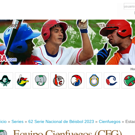
usuario
FOROS
PRONÓSTICOS
EN VIVO
CONTACTO
Ho
icio
»
Series
»
62 Serie Nacional de Béisbol 2023
»
Cienfuegos
» Estad
Equipo Cienfuegos (CFG)