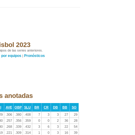
isbol 2023
ipos de las series anteriores.
por equipos
Pronósticos
y
|
as anotadas
I
AVE
OBP
SLU
BR
CR
DB
BB
SO
29
.306
.380
.408
7
3
3
27
29
30
.257
.356
.359
0
0
2
36
28
40
.268
.339
.432
3
6
3
22
54
19
.221
.309
.314
1
0
3
16
39