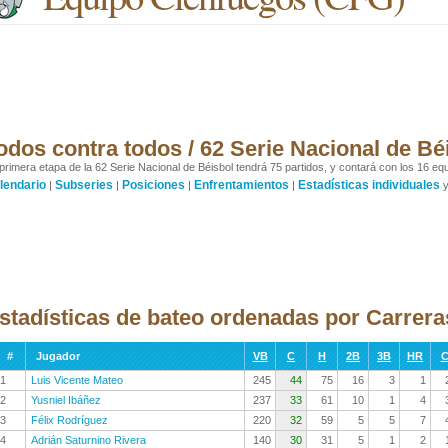
odos contra todos / 62 Serie Nacional de Bé
primera etapa de la 62 Serie Nacional de Béisbol tendrá 75 partidos, y contará con los 16 equ
lendario
Subseries
Posiciones
Enfrentamientos
Estadísticas individuales
|
|
|
|
stadísticas de bateo ordenadas por Carrer
#
Jugador
VB
C
H
2B
3B
HR
C
1
Luis Vicente Mateo
245
44
75
16
3
1
2
Yusniel Ibáñez
237
33
61
10
1
4
3
Félix Rodríguez
220
32
59
5
5
7
4
Adrián Saturnino Rivera
140
30
31
5
1
2