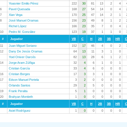
Yoasnier Emilio Pérez
222
30
81
13
2
4
6
Pavel Quesada
168
27
54
14
0
4
7
Xian Vega
170
25
47
14
2
1
8
José Manuel Oramas
156
23
49
8
1
2
Richel López
166
23
35
7
0
4
10
Pedro M. González
123
19
37
1
1
0
#
Jugador
VB
C
H
2B
3B
HR
C
11
Juan Miguel Soriano
152
17
46
4
0
2
12
Dany De Jesús Oramas
64
13
11
3
1
0
Yoel Oniver Darcés
82
13
28
6
1
2
14
Jorge Aram Zúñiga
32
4
6
1
0
1
Cristian García
33
4
6
0
0
0
16
Cristian Borges
17
3
3
1
0
0
17
Edson Manuel Portela
3
2
0
0
0
0
Orlando Santos
29
2
5
0
0
0
19
Frank Peralta
5
1
0
0
0
0
20
Brahyan Montieth
1
0
0
0
0
0
#
Jugador
VB
C
H
2B
3B
HR
C
Asiel Rodríguez
1
0
0
0
0
0