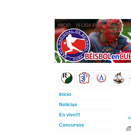
INICIO
IV LIGA ELITE
NOTICIAS
Inicio
Noticias
En vivo!!!
In
Concursos