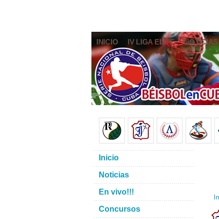
INICIO
IV LIGA ELITE
NOTICIAS
Inicio
Noticias
En vivo!!!
In
Concursos