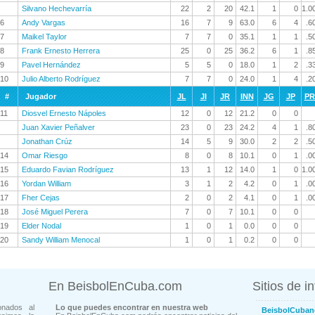
Silvano Hechevarría
22
2
20
42.1
1
0
1.0
6
Andy Vargas
16
7
9
63.0
6
4
.6
7
Maikel Taylor
7
7
0
35.1
1
1
.5
8
Frank Ernesto Herrera
25
0
25
36.2
6
1
.8
9
Pavel Hernández
5
5
0
18.0
1
2
.3
10
Julio Alberto Rodríguez
7
7
0
24.0
1
4
.2
#
Jugador
JL
JI
JR
INN
JG
JP
P
11
Diosvel Ernesto Nápoles
12
0
12
21.2
0
0
Juan Xavier Peñalver
23
0
23
24.2
4
1
.8
Jonathan Crúz
14
5
9
30.0
2
2
.5
14
Omar Riesgo
8
0
8
10.1
0
1
.0
15
Eduardo Favian Rodríguez
13
1
12
14.0
1
0
1.0
16
Yordan William
3
1
2
4.2
0
1
.0
17
Fher Cejas
2
0
2
4.1
0
1
.0
18
José Miguel Perera
7
0
7
10.1
0
0
19
Elder Nodal
1
0
1
0.0
0
0
20
Sandy William Menocal
1
0
1
0.2
0
0
En BeisbolEnCuba.com
Sitios de i
onados al
Lo que puedes encontrar en nuestra web
BeisbolCuban