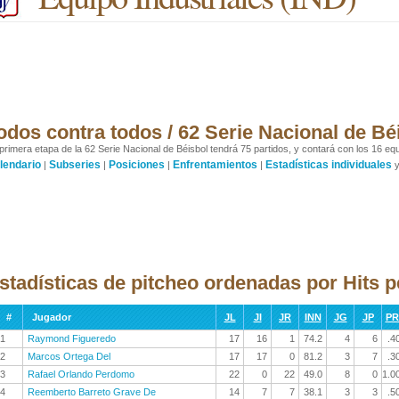
odos contra todos / 62 Serie Nacional de Bé
primera etapa de la 62 Serie Nacional de Béisbol tendrá 75 partidos, y contará con los 16 equ
lendario
Subseries
Posiciones
Enfrentamientos
Estadísticas individuales
|
|
|
|
stadísticas de pitcheo ordenadas por Hits 
#
Jugador
JL
JI
JR
INN
JG
JP
P
1
Raymond Figueredo
17
16
1
74.2
4
6
.4
2
Marcos Ortega Del
17
17
0
81.2
3
7
.3
3
Rafael Orlando Perdomo
22
0
22
49.0
8
0
1.0
4
Reemberto Barreto Grave De
14
7
7
38.1
3
3
.5