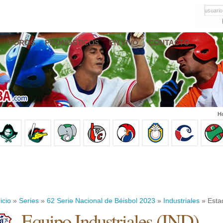
usuario
FOROS
PRONÓSTICOS
EN VIVO
CONTACTO
Ho
icio
»
Series
»
62 Serie Nacional de Béisbol 2023
»
Industriales
» Estad
Equipo Industriales (IND)