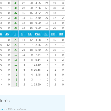
00
0
46
22
20
4.25
24
19
3
00
1
41
23
20
2.86
53
30
3
00
0
37
15
15
3.82
21
18
1
57
3
31
11
11
2.70
27
17
2
33
0
30
18
18
9.00
15
14
0
00
0
23
18
16
6.00
10
20
0
RO
JS
H
C
CL
PCL
SO
BB
HR
-
0
20
14
12
4.98
14
15
0
00
12
20
7
7
2.55
25
7
1
00
0
20
21
18
5.40
29
36
1
00
0
19
11
9
7.84
4
4
0
00
0
13
8
8
5.14
7
9
2
00
0
10
8
7
13.50
4
7
0
00
0
8
5
5
10.38
2
1
0
-
0
7
4
4
3.48
8
8
0
-
0
3
3
3
-
0
0
1
-
0
1
2
1
13.50
0
2
0
nterés
- Béisbol cubano
o.cu