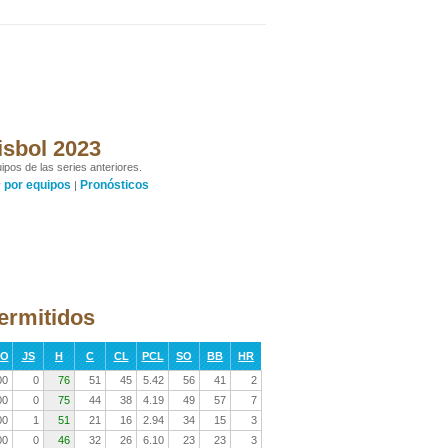
isbol 2023
ipos de las series anteriores.
por equipos
Pronósticos
y
|
permitidos
RO
JS
H
C
CL
PCL
SO
BB
HR
00
0
76
51
45
5.42
56
41
2
00
0
75
44
38
4.19
49
57
7
00
1
51
21
16
2.94
34
15
3
00
0
46
32
26
6.10
23
23
3