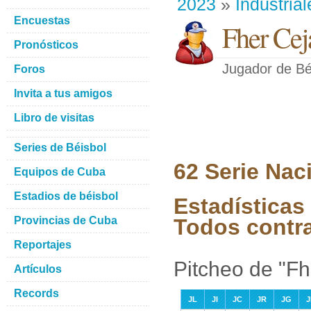
2023
»
Industrial
Encuestas
Fher Cej
Pronósticos
Jugador de Bé
Foros
Invita a tus amigos
Libro de visitas
Series de Béisbol
62 Serie Nac
Equipos de Cuba
Estadios de béisbol
Estadísticas
Provincias de Cuba
Todos contr
Reportajes
Pitcheo de "Fh
Artículos
Records
JL
JI
JC
JR
JG
J