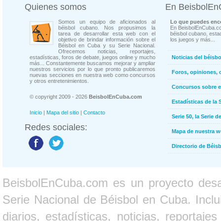
Quienes somos
En BeisbolE
Somos un equipo de aficionados al
Lo que puedes enco
béisbol cubano. Nos propusimos la
En BeisbolEnCuba.co
tarea de desarrollar esta web con el
béisbol cubano, estad
objetivo de brindar información sobre el
los juegos y más...
Béisbol en Cuba y su Serie Nacional.
Ofrecemos noticias, reportajes,
estadísticas, foros de debate, juegos online y mucho
Noticias del béisb
más... Constantemente buscamos mejorar y ampliar
nuestros servicios por lo que pronto publicaremos
Foros, opiniones, 
nuevas secciones en nuestra web como concursos
y otros entretenimientos.
Concursos sobre e
© copyright 2009 - 2026
BeisbolEnCuba.com
Estadísticas de la 
Inicio
|
Mapa del sitio
|
Contacto
Serie 50, la Serie d
Redes sociales:
Mapa de nuestra 
Directorio de Béi
BeisbolEnCuba.com es un proyecto desarr
Serie Nacional de Béisbol en Cuba. Inclui
diarios, estadísticas, noticias, report