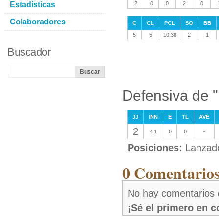
Estadísticas
2
0
0
2
0
Colaboradores
C
CL
PCL
SO
BB
5
5
10.38
2
1
Buscador
Defensiva de 
JJ
INN
E
TL
AVE
2
4.1
0
0
-
Posiciones:
Lanzad
0 Comentarios
No hay comentarios 
¡Sé el primero en 