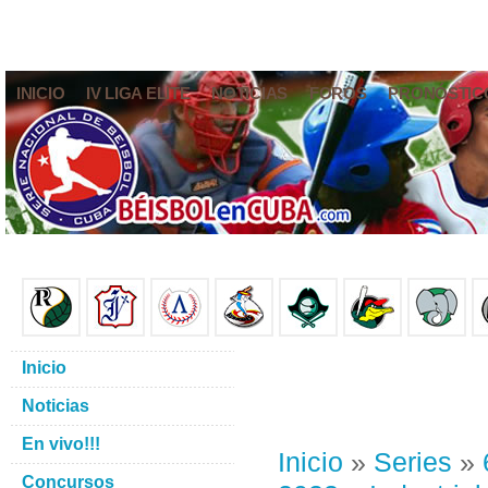
INICIO
IV LIGA ELITE
NOTICIAS
FOROS
PRONÓSTIC
Inicio
Noticias
En vivo!!!
Inicio
»
Series
»
Concursos