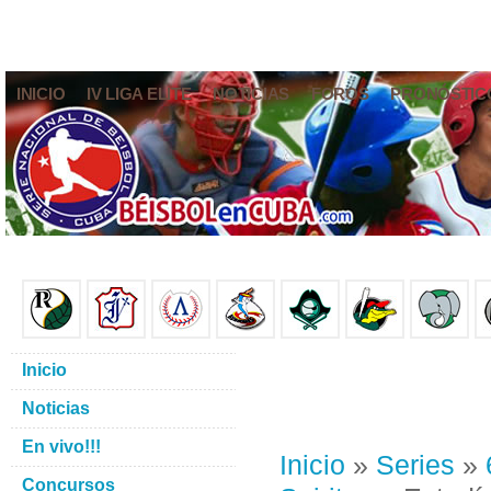
INICIO
IV LIGA ELITE
NOTICIAS
FOROS
PRONÓSTIC
Inicio
Noticias
En vivo!!!
Inicio
»
Series
»
Concursos