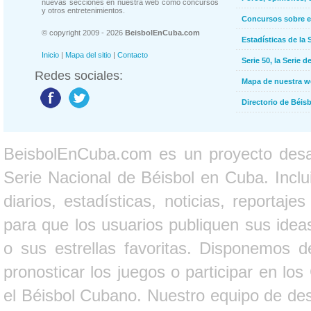
nuevas secciones en nuestra web como concursos
y otros entretenimientos.
Concursos sobre e
© copyright 2009 - 2026
BeisbolEnCuba.com
Estadísticas de la 
Inicio
|
Mapa del sitio
|
Contacto
Serie 50, la Serie d
Redes sociales:
Mapa de nuestra 
Directorio de Béi
BeisbolEnCuba.com es un proyecto desarr
Serie Nacional de Béisbol en Cuba. Inclui
diarios, estadísticas, noticias, report
para que los usuarios publiquen sus ideas
o sus estrellas favoritas. Disponemos d
pronosticar los juegos o participar en lo
el Béisbol Cubano. Nuestro equipo de des