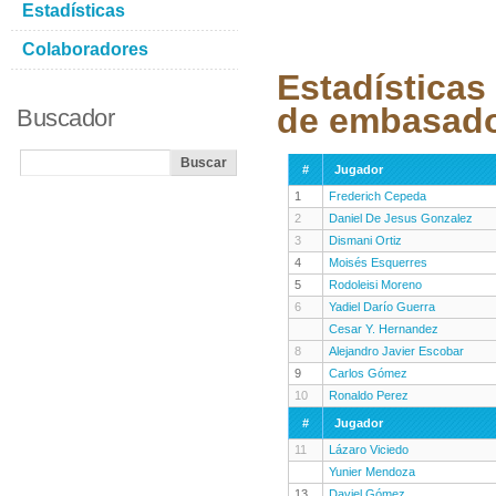
Estadísticas
Colaboradores
Estadísticas
de embasad
Buscador
#
Jugador
1
Frederich Cepeda
2
Daniel De Jesus Gonzalez
3
Dismani Ortiz
4
Moisés Esquerres
5
Rodoleisi Moreno
6
Yadiel Darío Guerra
Cesar Y. Hernandez
8
Alejandro Javier Escobar
9
Carlos Gómez
10
Ronaldo Perez
#
Jugador
11
Lázaro Viciedo
Yunier Mendoza
13
Daviel Gómez