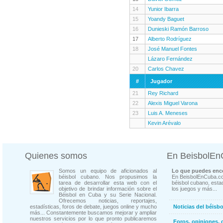
14
Yunior Ibarra
15
Yoandy Baguet
16
Dunieski Ramón Barroso
17
Alberto Rodríguez
18
José Manuel Fontes
Lázaro Fernández
20
Carlos Chavez
#
Jugador
21
Rey Richard
22
Alexis Miguel Varona
23
Luis A. Meneses
Kevin Arévalo
Quienes somos
En BeisbolE
Somos un equipo de aficionados al
Lo que puedes enco
béisbol cubano. Nos propusimos la
En BeisbolEnCuba.co
tarea de desarrollar esta web con el
béisbol cubano, estad
objetivo de brindar información sobre el
los juegos y más...
Béisbol en Cuba y su Serie Nacional.
Ofrecemos noticias, reportajes,
estadísticas, foros de debate, juegos online y mucho
Noticias del béisb
más... Constantemente buscamos mejorar y ampliar
nuestros servicios por lo que pronto publicaremos
Foros, opiniones, 