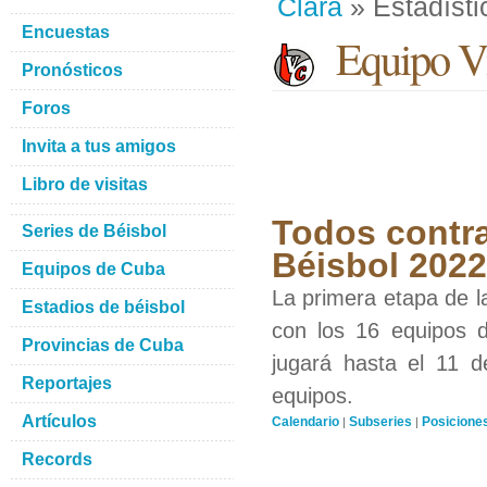
Clara
» Estadísti
Encuestas
Equipo Vi
Pronósticos
Foros
Invita a tus amigos
Libro de visitas
Todos contra
Series de Béisbol
Béisbol 2022
Equipos de Cuba
La primera etapa de l
Estadios de béisbol
con los 16 equipos d
Provincias de Cuba
jugará hasta el 11 d
Reportajes
equipos.
Artículos
Calendario
Subseries
Posicione
|
|
Records