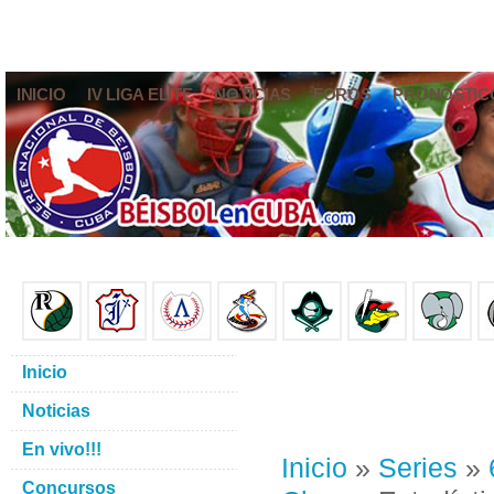
INICIO
IV LIGA ELITE
NOTICIAS
FOROS
PRONÓSTIC
Inicio
Noticias
En vivo!!!
Inicio
»
Series
»
Concursos