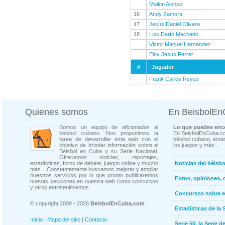
Mailon Alonso
16
Andy Zamora
17
Jesús Daniel Olivera
18
Luis Darío Machado
Victor Manuel Hernandez
Eloy Jesus Ferrer
#
Jugador
Frank Carlos Reyes
Quienes somos
En BeisbolE
Somos un equipo de aficionados al
Lo que puedes enco
béisbol cubano. Nos propusimos la
En BeisbolEnCuba.co
tarea de desarrollar esta web con el
béisbol cubano, estad
objetivo de brindar información sobre el
los juegos y más...
Béisbol en Cuba y su Serie Nacional.
Ofrecemos noticias, reportajes,
estadísticas, foros de debate, juegos online y mucho
Noticias del béisb
más... Constantemente buscamos mejorar y ampliar
nuestros servicios por lo que pronto publicaremos
Foros, opiniones, 
nuevas secciones en nuestra web como concursos
y otros entretenimientos.
Concursos sobre e
© copyright 2009 - 2026
BeisbolEnCuba.com
Estadísticas de la 
Inicio
|
Mapa del sitio
|
Contacto
Serie 50, la Serie d