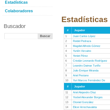
Estadísticas
Colaboradores
Estadísticas
Buscador
#
Jugador
1
Juan Carlos López
2
Reidel Pedraza
3
Magdiel Alfredo Gómez
4
Yurién Vizcaino
5
Yeniet Pérez
6
Cristián Leonardo Rodríguez
7
Leandro Daimar Turiño
8
Julio Enrique Miranda
9
Ariel Pestano
10
Yuri Marcos Fernández De
#
Jugador
11
Ariel Alejandro Díaz
12
Yosbel Alexander Borges
13
Otoniel González
14
Elicer Arrechavaleta