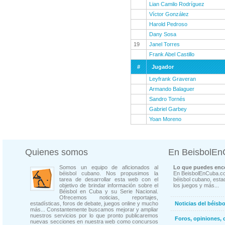
Lian Camilo Rodríguez
Víctor González
Harold Pedroso
Dany Sosa
19
Janel Torres
Frank Abel Castillo
#
Jugador
Leyfrank Graveran
Armando Balaguer
Sandro Tornés
Gabriel Garbey
Yoan Moreno
Quienes somos
En BeisbolE
Somos un equipo de aficionados al
Lo que puedes enco
béisbol cubano. Nos propusimos la
En BeisbolEnCuba.co
tarea de desarrollar esta web con el
béisbol cubano, estad
objetivo de brindar información sobre el
los juegos y más...
Béisbol en Cuba y su Serie Nacional.
Ofrecemos noticias, reportajes,
estadísticas, foros de debate, juegos online y mucho
Noticias del béisb
más... Constantemente buscamos mejorar y ampliar
nuestros servicios por lo que pronto publicaremos
Foros, opiniones, 
nuevas secciones en nuestra web como concursos