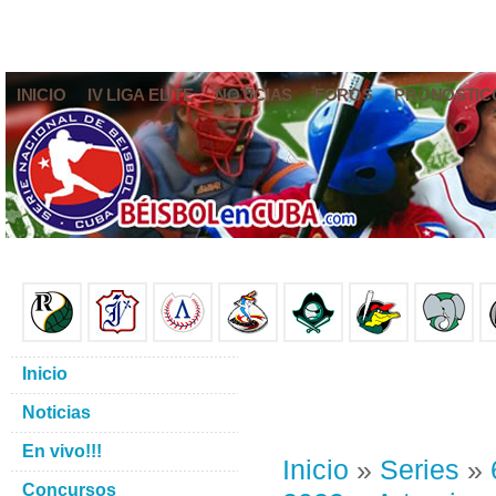
INICIO
IV LIGA ELITE
NOTICIAS
FOROS
PRONÓSTIC
Inicio
Noticias
En vivo!!!
Inicio
»
Series
»
Concursos