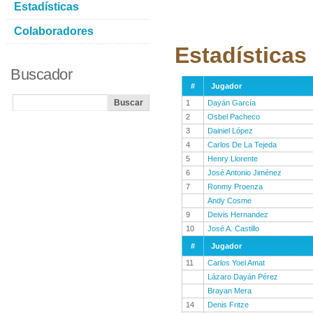
Estadísticas
Colaboradores
Estadísticas
Buscador
#
Jugador
1
Dayán García
2
Osbel Pacheco
3
Dainiel López
4
Carlos De La Tejeda
5
Henry Llorente
6
José Antonio Jiménez
7
Ronmy Proenza
Andy Cosme
9
Deivis Hernandez
10
José A. Castillo
#
Jugador
11
Carlos Yoel Amat
Lázaro Dayán Pérez
Brayan Mera
14
Denis Fritze