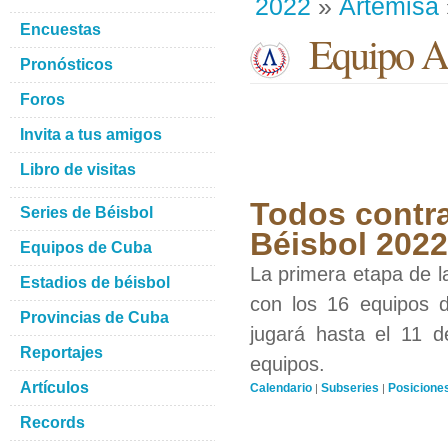
2022
»
Artemisa
Encuestas
Equipo Ar
Pronósticos
Foros
Invita a tus amigos
Libro de visitas
Todos contra
Series de Béisbol
Béisbol 2022
Equipos de Cuba
La primera etapa de l
Estadios de béisbol
con los 16 equipos d
Provincias de Cuba
jugará hasta el 11 d
Reportajes
equipos.
Artículos
Calendario
Subseries
Posicione
|
|
Records