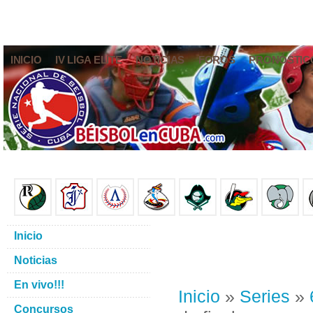
INICIO
IV LIGA ELITE
NOTICIAS
FOROS
PRONÓSTIC
Inicio
Noticias
En vivo!!!
Inicio
»
Series
»
Concursos