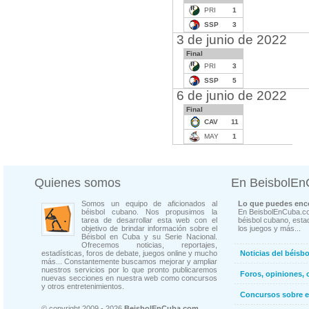
PRI
1
SSP
3
3 de junio de 2022
Final
PRI
3
SSP
5
6 de junio de 2022
Final
CAV
11
MAY
1
Quienes somos
En BeisbolE
Somos un equipo de aficionados al
Lo que puedes enco
béisbol cubano. Nos propusimos la
En BeisbolEnCuba.co
tarea de desarrollar esta web con el
béisbol cubano, estad
objetivo de brindar información sobre el
los juegos y más...
Béisbol en Cuba y su Serie Nacional.
Ofrecemos noticias, reportajes,
estadísticas, foros de debate, juegos online y mucho
Noticias del béisb
más... Constantemente buscamos mejorar y ampliar
nuestros servicios por lo que pronto publicaremos
Foros, opiniones, 
nuevas secciones en nuestra web como concursos
y otros entretenimientos.
Concursos sobre e
© copyright 2009 - 2026
BeisbolEnCuba.com