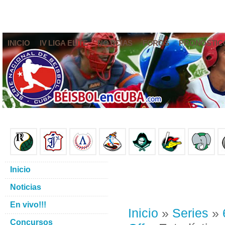
INICIO
IV LIGA ELITE
NOTICIAS
FOROS
PRONÓSTIC
Inicio
Noticias
En vivo!!!
Inicio
»
Series
»
Concursos