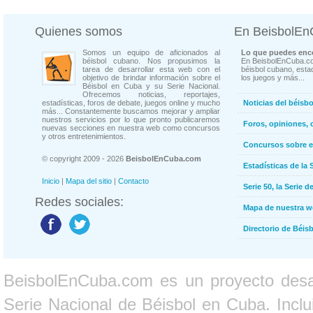
Quienes somos
En BeisbolE
Somos un equipo de aficionados al
Lo que puedes enco
béisbol cubano. Nos propusimos la
En BeisbolEnCuba.co
tarea de desarrollar esta web con el
béisbol cubano, estad
objetivo de brindar información sobre el
los juegos y más...
Béisbol en Cuba y su Serie Nacional.
Ofrecemos noticias, reportajes,
estadísticas, foros de debate, juegos online y mucho
Noticias del béisb
más... Constantemente buscamos mejorar y ampliar
nuestros servicios por lo que pronto publicaremos
Foros, opiniones, 
nuevas secciones en nuestra web como concursos
y otros entretenimientos.
Concursos sobre e
© copyright 2009 - 2026
BeisbolEnCuba.com
Estadísticas de la 
Inicio
|
Mapa del sitio
|
Contacto
Serie 50, la Serie d
Redes sociales:
Mapa de nuestra 
Directorio de Béi
BeisbolEnCuba.com es un proyecto desarr
Serie Nacional de Béisbol en Cuba. Inclui